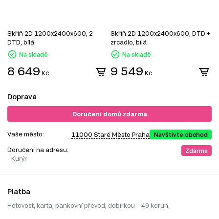
Skříň 2D 1200x2400x600, 2
Skříň 2D 1200x2400x600, DTD +
S
DTD, bílá
zrcadlo, bílá
z
Na skladě
Na skladě
8 649
9 549
Kč
Kč
Doprava
Doručení domů zdarma
Vaše město:
11000 Staré Město Praha
Navštivte obchod
Doručení na adresu:
Zdarma
- Kurýr
Platba
Hotovost, karta, bankovní převod, dobírkou – 49 korun.