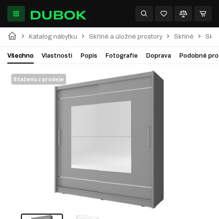
Katalog nábytku
Skříně a úložné prostory
Skříně
Skří
Všechno
Vlastnosti
Popis
Fotografie
Doprava
Podobné pro
Staženo z prodeje