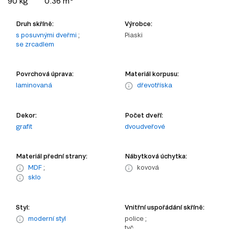
90 kg
0.36 m
Druh skříně:
Výrobce:
s posuvnými dveřmi
;
Piaski
se zrcadlem
Povrchová úprava:
Materiál korpusu:
laminovaná
dřevotříska
Dekor:
Počet dveří:
grafit
dvoudveřové
Materiál přední strany:
Nábytková úchytka:
MDF
;
kovová
sklo
Styl:
Vnitřní uspořádání skříně:
moderní styl
police ;
tyč