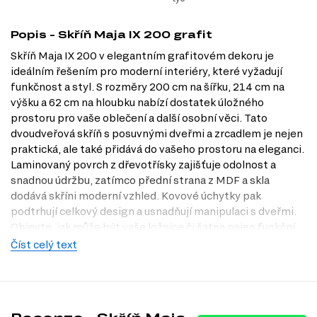
Popis - Skříň Maja IX 200 grafit
Skříň Maja IX 200 v elegantním grafitovém dekoru je
ideálním řešením pro moderní interiéry, které vyžadují
funkčnost a styl. S rozměry 200 cm na šířku, 214 cm na
výšku a 62 cm na hloubku nabízí dostatek úložného
prostoru pro vaše oblečení a další osobní věci. Tato
dvoudveřová skříň s posuvnými dveřmi a zrcadlem je nejen
praktická, ale také přidává do vašeho prostoru na eleganci.
Laminovaný povrch z dřevotřísky zajišťuje odolnost a
snadnou údržbu, zatímco přední strana z MDF a skla
dodává skříni moderní vzhled. Kovové úchytky pak
podtrhují celkový design a usnadňují manipulaci s dveřmi.
Objevte, jak může být vaše ložnice či šatna nejen funkční,
ale také stylová s touto skříní od Dubok.cz. Navštivte naši
Číst celý text
prodejnu v Praze a přesvědčte se o kvalitě na vlastní oči!
Dostupné modifikace produktu
Skříň Maja IX 200 je k dispozici v následujících dekorech: