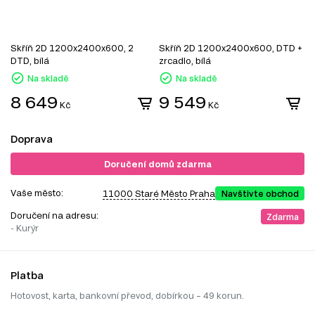
Skříň 2D 1200x2400x600, 2
Skříň 2D 1200x2400x600, DTD +
S
DTD, bílá
zrcadlo, bílá
z
Na skladě
Na skladě
8 649
9 549
Kč
Kč
Doprava
Doručení domů zdarma
Vaše město:
11000 Staré Město Praha
Navštivte obchod
Doručení na adresu:
Zdarma
- Kurýr
Platba
Hotovost, karta, bankovní převod, dobírkou – 49 korun.