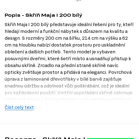
Popis - Skříň Maja I 200 bílý
Skříň Maja I 200 bílý představuje ideální řešení pro ty, kteří
hledají moderní a funkční nábytek s důrazem na kvalitu a
design. S rozměry 200 cm na šířku, 214 cm na výšku a 62
cm na hloubku nabízí dostatek prostoru pro uskladnění
oblečení a dalších potřeb. Tento model je vybaven
posuvnými dveřmi, které šetří místo a usnadňují přístup k
obsahu skříně. Zrcadlo na přední straně skříně navíc
opticky zvětšuje prostor a přidává na eleganci. Povrchová
úprava z laminované dřevotřísky v bílé barvě zajišťuje
snadnou údržbu a odolnost vůči poškrábání, což je ideální
pro každodenní použití. Vnitřní uspořádání skříně zahrnuje
praktické police a tyč na oblečení, což umožňuje efektivní
organizaci vašich věcí. Navštivte naši prodejnu v Praze a
Číst celý text
objevte další možnosti, které Dubok.cz nabízí.
Dostupné modifikace produktu
Skříň Maja I je dostupná v následujících dekorech: