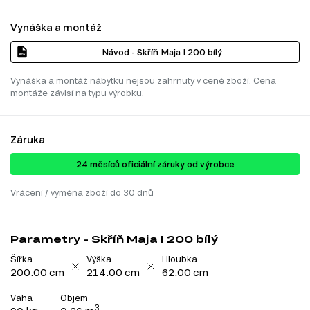
Vynáška a montáž
Návod - Skříň Maja I 200 bílý
Vynáška a montáž nábytku nejsou zahrnuty v ceně zboží. Cena
montáže závisí na typu výrobku.
Záruka
24 ​​​​měsíců oficiální záruky od výrobce
Vrácení / výměna zboží do 30 dnů
Parametry - Skříň Maja I 200 bílý
Šířka
Výška
Hloubka
200.00 cm
214.00 cm
62.00 cm
Váha
Objem
3