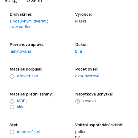
90 kg
0.36 m
Druh skříně:
Výrobce:
s posuvnými dveřmi
;
Piaski
se zrcadlem
Povrchová úprava:
Dekor:
laminovaná
bílá
Materiál korpusu:
Počet dveří:
dřevotříska
dvoudveřové
Materiál přední strany:
Nábytková úchytka:
MDF
;
kovová
sklo
Styl:
Vnitřní uspořádání skříně:
moderní styl
police ;
tyč