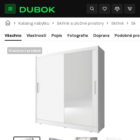
Katalog nábytku
Skříně a úložné prostory
Skříně
Skří
Všechno
Vlastnosti
Popis
Fotografie
Doprava
Podobné pro
Staženo z prodeje