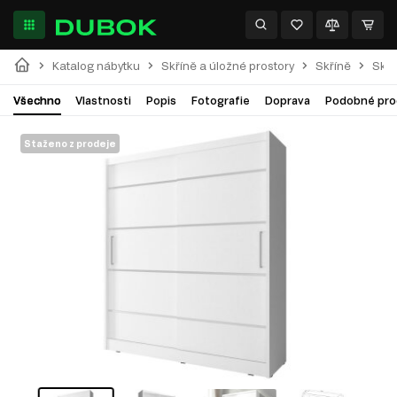
Katalog nábytku
Skříně a úložné prostory
Skříně
Skří
Všechno
Vlastnosti
Popis
Fotografie
Doprava
Podobné pro
Staženo z prodeje