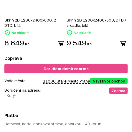
Skříň 2D 1200x2400x600, 2
Skříň 2D 1200x2400x600, DTD +
S
DTD, bílá
zrcadlo, bílá
z
Na skladě
Na skladě
8 649
9 549
Kč
Kč
Doprava
Doručení domů zdarma
Vaše město:
11000 Staré Město Praha
Navštivte obchod
Doručení na adresu:
Zdarma
- Kurýr
Platba
Hotovost, karta, bankovní převod, dobírkou – 49 korun.