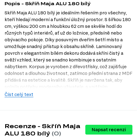
Popis - Skříň Maja ALU 180 bílý
Skříň Maja ALU 180 bílý je ideálním řešením pro všechny,
kteří hledají moderní a funkční úložný prostor. S šířkou 180
cm, výškou 200 cm a hloubkou 62 cm se skvěle hodí do
různých typů interiérů, ať už do ložnice, předsíně nebo
obývacího pokoje. Díky posuvným dveřím šetří místo a
umožňuje snadný přístup k obsahu skříně. Laminovaný
povrch v elegantním bílém dekoru dodává skříni čistý a
svěží vzhled, který se snadno kombinuje s ostatním
nábytkem. Korpus je vyroben z dřevotřísky, což zajišťuje
odolnost a dlouhou životnost, zatímco přední strana z MDF
přidává na estetice a kvalitě. Skříň je navržena tak, aby
splnila potřeby moderního uživatele, s vnitřním
uspořádáním zahrnujícím police a tyč na oblečení, což
Číst celý text
zajišťuje maximální využití prostoru. Navštivte naši
prodejnu v Praze a objevte, jak může Skříň Maja ALU 180
obohatit váš domov.
Dostupné modifikace produktu
Recenze - Skříň Maja
Napsat recenzi
ALU 180 bílý
(0)
Skříň Maja ALU 180 je dostupná v následujících dekorech: