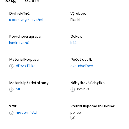
90 kg
0.29 m
Druh skříně:
Výrobce:
s posuvnými dveřmi
Piaski
Povrchová úprava:
Dekor:
laminovaná
bílá
Materiál korpusu:
Počet dveří:
dřevotříska
dvoudveřové
Materiál přední strany:
Nábytková úchytka:
MDF
kovová
Styl:
Vnitřní uspořádání skříně:
moderní styl
police ;
tyč