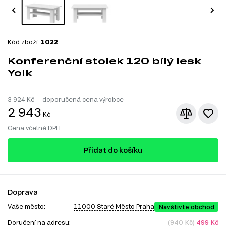
Kód zboží:
1022
Konferenční stolek 120 bílý lesk
Yolk
3 924
Kč – doporučená cena výrobce
2 943
Kč
Cena včetně DPH
Přidat do košíku
Doprava
Vaše město:
11000 Staré Město Praha
Navštivte obchod
Doručení na adresu:
(940 Kč)
499 Kč