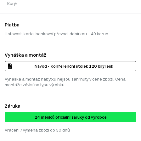
- Kurýr
Platba
Hotovost, karta, bankovní převod, dobírkou – 49 korun.
Vynáška a montáž
Návod - Konferenční stolek 120 bílý lesk
Vynáška a montáž nábytku nejsou zahrnuty v ceně zboží. Cena
montáže závisí na typu výrobku.
Záruka
24 ​​​​měsíců oficiální záruky od výrobce
Vrácení / výměna zboží do 30 dnů