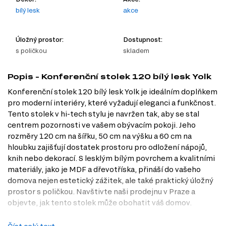
bílý lesk
akce
Úložný prostor:
Dostupnost:
s poličkou
skladem
Popis - Konferenční stolek 120 bílý lesk Yolk
Konferenční stolek 120 bílý lesk Yolk je ideálním doplňkem
pro moderní interiéry, které vyžadují eleganci a funkčnost.
Tento stolek v hi-tech stylu je navržen tak, aby se stal
centrem pozornosti ve vašem obývacím pokoji. Jeho
rozměry 120 cm na šířku, 50 cm na výšku a 60 cm na
hloubku zajišťují dostatek prostoru pro odložení nápojů,
knih nebo dekorací. S lesklým bílým povrchem a kvalitními
materiály, jako je MDF a dřevotříska, přináší do vašeho
domova nejen estetický zážitek, ale také praktický úložný
prostor s poličkou. Navštivte naši prodejnu v Praze a
objevte, jak tento stolek může obohatit váš domov.
Charakteristiky, vlastnosti a výhody