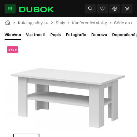
Katalog nábytku
Stoly
Konferenční stolky
Série do ob
Všechno
Vlastnosti
Popis
Fotografie
Doprava
Doporučené 
akce