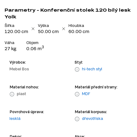
Parametry - Konferenční stolek 120 bílý lesk
Yolk
Šířka
Výška
Hloubka
120.00 cm
50.00 cm
60.00 cm
Váha
Objem
3
27 kg
0.06 m
Výrobce:
Styl:
Mebel Bos
hi-tech styl
Material nohou:
Materiál přední strany:
plast
MDF
Povrchová úprava:
Materiál korpusu:
lesklá
dřevotříska
Dekor:
Akce: