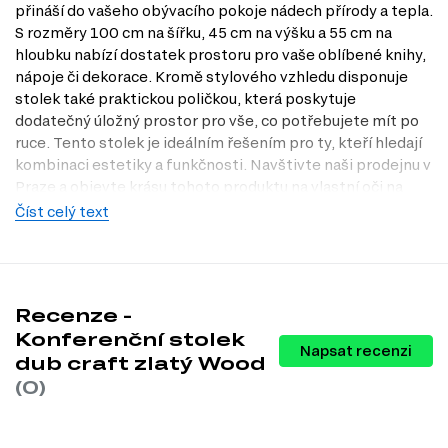
přináší do vašeho obývacího pokoje nádech přírody a tepla.
S rozměry 100 cm na šířku, 45 cm na výšku a 55 cm na
hloubku nabízí dostatek prostoru pro vaše oblíbené knihy,
nápoje či dekorace. Kromě stylového vzhledu disponuje
stolek také praktickou poličkou, která poskytuje
dodatečný úložný prostor pro vše, co potřebujete mít po
ruce. Tento stolek je ideálním řešením pro ty, kteří hledají
kombinaci estetiky a funkčnosti. Navštivte naši prodejnu v
Praze a objevte krásu tohoto produktu na vlastní oči na
Dubok.cz.
Číst celý text
Charakteristiky, vlastnosti a výhody
Materiál přední strany.
Dřevotříska s laminovanou povrchovou
úpravou zajišťuje odolnost a snadnou údržbu, takže se můžete
Recenze -
těšit na dlouhou životnost stolu.
Stylový design.
Moderní styl a dekor dub craft zlatý se snadno
Konferenční stolek
Napsat recenzi
kombinuje s různými interiérovými styly, což usnadňuje jeho
dub craft zlatý Wood
zařazení do vašeho domova.
(0)
Praktická polička.
Úložný prostor s poličkou umožňuje organizaci
a uskladnění různých předmětů, takže máte vše potřebné na
dosah ruky.
Kompatibilita s modulovým systémem.
Jako prvek modulového