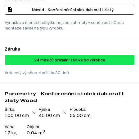
Návod - Konferenční stolek dub craft zlatý
Vynáška a montáž nábytku nejsou zahrnuty v ceně zboží. Cena
montáže závisí na typu výrobku.
Záruka
24 ​​​​měsíců oficiální záruky od výrobce
Vrácení / výměna zboží do 30 dnů
Parametry - Konferenční stolek dub craft
zlatý Wood
Šířka
Výška
Hloubka
100.00 cm
45.00 cm
55.00 cm
Váha
Objem
3
17 kg
0.04 m