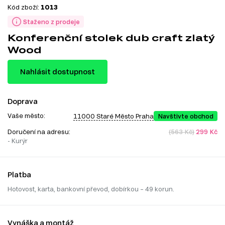
Kód zboží:
1013
Staženo z prodeje
Konferenční stolek dub craft zlatý
Wood
Nahlásit dostupnost
Doprava
Vaše město:
11000 Staré Město Praha
Navštivte obchod
Doručení na adresu:
(563 Kč)
299 Kč
- Kurýr
Platba
Hotovost, karta, bankovní převod, dobírkou – 49 korun.
Vynáška a montáž