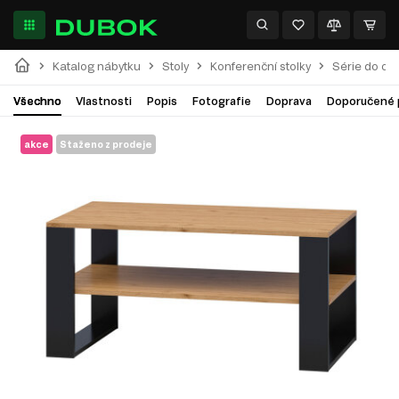
Katalog nábytku
Stoly
Konferenční stolky
Série do ob
Všechno
Vlastnosti
Popis
Fotografie
Doprava
Doporučené 
akce
Staženo z prodeje