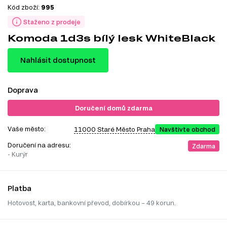
Kód zboží:
995
Staženo z prodeje
Komoda 1d3s bílý lesk WhiteBlack
Nahlásit dostupnost
Doprava
Doručení domů zdarma
Vaše město:
11000 Staré Město Praha
Navštivte obchod
Doručení na adresu:
Zdarma
- Kurýr
Platba
Hotovost, karta, bankovní převod, dobírkou – 49 korun.