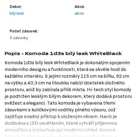
Dekor:
Akce:
bílý lesk
akce
Počet zásuvek:
3 zásuvky
Popis - Komoda 1d3s bílý lesk WhiteBlack
Komoda 1d3s bílý lesk WhiteBlack je dokonalým spojením
moderního designu a funkčnosti, která se skvěle hodí do
každého interiéru. S jejími rozměry 115 cm na šířku, 92 cm
na výšku a 40,3 cm na hloubku nabízí dostatek úložného
prostoru, aniž by zabírala příliš místa. Hi-tech styl komody
je podtržen lesklým bílým dekorem, který dodává prostoru
svěžest a eleganci. Tato komoda je vybavena třemi
zásuvkami s kuličkovými vodítky plného výsuvu, což
zajišťuje snadný přístup k uloženým věcem. Navíc je
dodávána s LED osvětlením, které vytváří příjemnou
atmosféru a zvýrazňuje její moderní vzhled. Kovové
úchytky a plastové nohy dodávají komodě stabilitu a