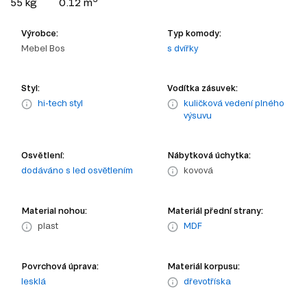
55 kg
0.12 m
Výrobce:
Typ komody:
Mebel Bos
s dvířky
Styl:
Vodítka zásuvek:
hi-tech styl
kuličková vedení plného
výsuvu
Osvětlení:
Nábytková úchytka:
dodáváno s led osvětlením
kovová
Material nohou:
Materiál přední strany:
plast
MDF
Povrchová úprava:
Materiál korpusu:
lesklá
dřevotříska