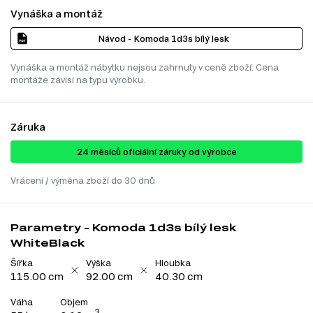
Vynáška a montáž
Návod - Komoda 1d3s bílý lesk
Vynáška a montáž nábytku nejsou zahrnuty v ceně zboží. Cena
montáže závisí na typu výrobku.
Záruka
24 ​​​​měsíců oficiální záruky od výrobce
Vrácení / výměna zboží do 30 dnů
Parametry - Komoda 1d3s bílý lesk
WhiteBlack
Šířka
Výška
Hloubka
115.00 cm
92.00 cm
40.30 cm
Váha
Objem
3