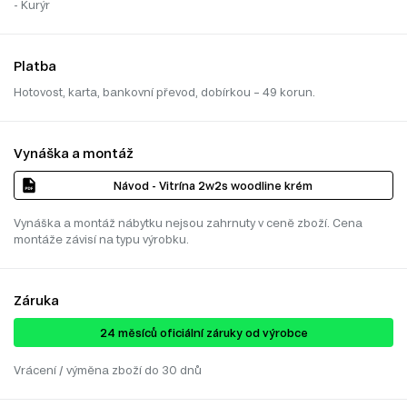
- Kurýr
Platba
Hotovost, karta, bankovní převod, dobírkou – 49 korun.
Vynáška a montáž
Návod - Vitrína 2w2s woodline krém
Vynáška a montáž nábytku nejsou zahrnuty v ceně zboží. Cena
montáže závisí na typu výrobku.
Záruka
24 ​​​​měsíců oficiální záruky od výrobce
Vrácení / výměna zboží do 30 dnů