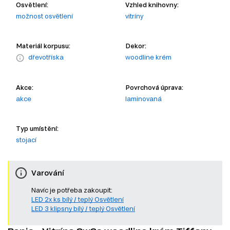
Osvětlení:
Vzhled knihovny:
možnost osvětlení
vitríny
Materiál korpusu:
Dekor:
dřevotříska
woodline krém
Akce:
Povrchová úprava:
akce
laminovaná
Typ umístění:
stojací
Varování
Navíc je potřeba zakoupit:
LED 2x ks bílý / teplý Osvětlení
LED 3 klipsny bílý / teplý Osvětlení