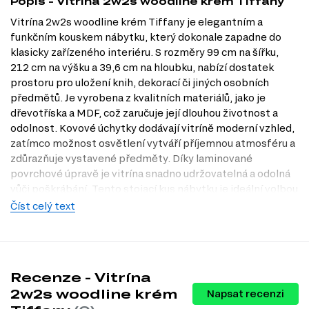
Popis - Vitrína 2w2s woodline krém Tiffany
Vitrína 2w2s woodline krém Tiffany je elegantním a
funkčním kouskem nábytku, který dokonale zapadne do
klasicky zařízeného interiéru. S rozměry 99 cm na šířku,
212 cm na výšku a 39,6 cm na hloubku, nabízí dostatek
prostoru pro uložení knih, dekorací či jiných osobních
předmětů. Je vyrobena z kvalitních materiálů, jako je
dřevotříska a MDF, což zaručuje její dlouhou životnost a
odolnost. Kovové úchytky dodávají vitríně moderní vzhled,
zatímco možnost osvětlení vytváří příjemnou atmosféru a
zdůrazňuje vystavené předměty. Díky laminované
povrchové úpravě je vitrína snadno udržovatelná a odolná
vůči poškrábání. Tento stojací kus nábytku je ideální volbou
pro ty, kteří hledají kombinaci estetiky a funkčnosti.
Číst celý text
Navštivte naši prodejnu v Praze a objevte, jak může vitrína
2w2s woodline krém Tiffany obohatit váš domov. Naše
nabídka na Dubok.cz vám přináší široký výběr kvalitního
nábytku pro každou místnost.
Recenze - Vitrína
Dostupné modifikace produktu
2w2s woodline krém
Napsat recenzi