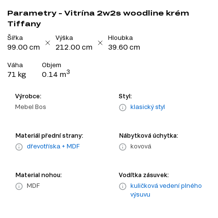
Parametry - Vitrína 2w2s woodline krém
Tiffany
Šířka
Výška
Hloubka
99.00 cm
212.00 cm
39.60 cm
Váha
Objem
3
71 kg
0.14 m
Výrobce:
Styl:
Mebel Bos
klasický styl
Materiál přední strany:
Nábytková úchytka:
dřevotříska + MDF
kovová
Material nohou:
Vodítka zásuvek:
MDF
kuličková vedení plného
výsuvu