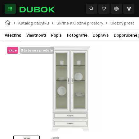
Katalog nábytku
Skříně a úložné prostory
Úložný prostor
Všechno
Vlastnosti
Popis
Fotografie
Doprava
Doporučené 
akce
Staženo z prodeje