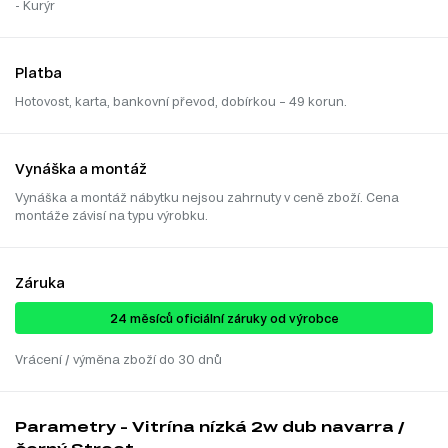
- Kurýr
Platba
Hotovost, karta, bankovní převod, dobírkou – 49 korun.
Vynáška a montáž
Vynáška a montáž nábytku nejsou zahrnuty v ceně zboží. Cena
montáže závisí na typu výrobku.
Záruka
24 ​​​​měsíců oficiální záruky od výrobce
Vrácení / výměna zboží do 30 dnů
Parametry - Vitrína nízká 2w dub navarra /