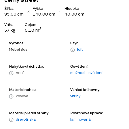
černý Street
Šířka
Výška
Hloubka
95.00 cm
140.00 cm
40.00 cm
Váha
Objem
3
57 kg
0.10 m
Výrobce:
Styl:
Mebel Bos
loft
Nábytková úchytka:
Osvětlení:
není
možnost osvětlení
Material nohou:
Vzhled knihovny:
kovové
vitríny
Materiál přední strany:
Povrchová úprava:
dřevotříska
laminovaná