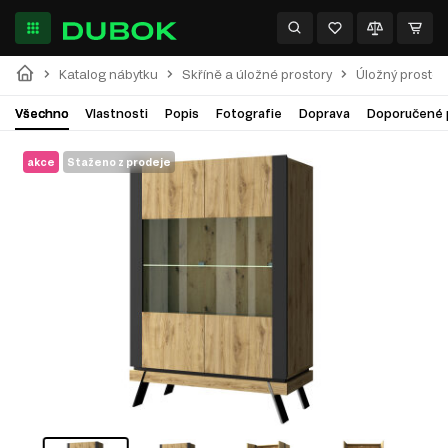
Katalog nábytku
Skříně a úložné prostory
Úložný prostor
Všechno
Vlastnosti
Popis
Fotografie
Doprava
Doporučené 
akce
Staženo z prodeje