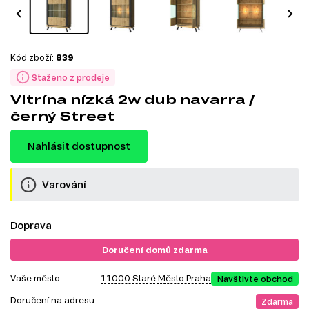
Kód zboží:
839
Staženo z prodeje
Vitrína nízká 2w dub navarra /
černý Street
Nahlásit dostupnost
Varování
Doprava
Doručení domů zdarma
Vaše město:
11000 Staré Město Praha
Navštivte obchod
Doručení na adresu:
Zdarma