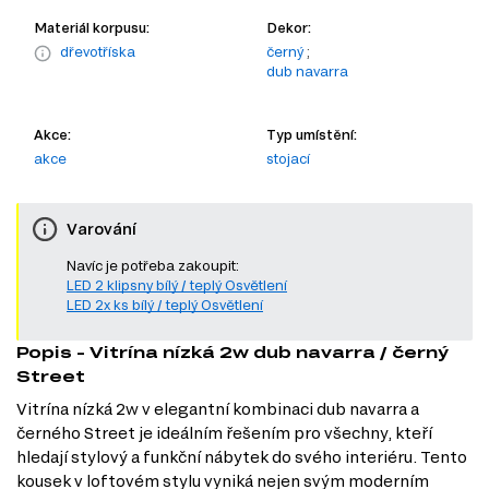
Materiál korpusu:
Dekor:
dřevotříska
černý
;
dub navarra
Akce:
Typ umístění:
akce
stojací
Varování
Navíc je potřeba zakoupit:
LED 2 klipsny bílý / teplý Osvětlení
LED 2x ks bílý / teplý Osvětlení
Popis - Vitrína nízká 2w dub navarra / černý
Street
Vitrína nízká 2w v elegantní kombinaci dub navarra a
černého Street je ideálním řešením pro všechny, kteří
hledají stylový a funkční nábytek do svého interiéru. Tento
kousek v loftovém stylu vyniká nejen svým moderním