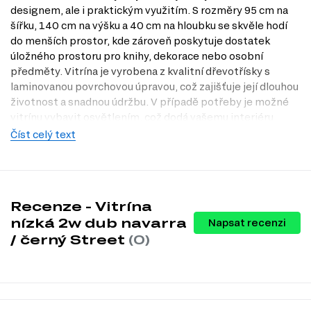
designem, ale i praktickým využitím. S rozměry 95 cm na
šířku, 140 cm na výšku a 40 cm na hloubku se skvěle hodí
do menších prostor, kde zároveň poskytuje dostatek
úložného prostoru pro knihy, dekorace nebo osobní
předměty. Vitrína je vyrobena z kvalitní dřevotřísky s
laminovanou povrchovou úpravou, což zajišťuje její dlouhou
životnost a snadnou údržbu. V případě potřeby je možné
vitrínu vybavit osvětlením, což dodá vašemu interiéru
příjemnou atmosféru. Nezapomeňte navštívit naši
Číst celý text
prodejnu v Praze, kde si můžete tento kousek prohlédnout
na vlastní oči a vybrat si ten pravý styl pro váš domov.
Charakteristiky, vlastnosti a výhody
Recenze - Vitrína
Styl loft.
Tento moderní design v industriálním stylu přináší do
nízká 2w dub navarra
Napsat recenzi
vašeho interiéru nádech elegance a originality.
Možnost osvětlení.
Vytvořte si útulnou atmosféru a zvýrazněte
/ černý Street
(0)
obsah vitríny pomocí osvětlení, které dodá vašemu prostoru
jedinečný šarm.
Kovové nohy.
Stabilní a odolné nohy z kovu zajišťují vysokou
pevnost a dlouhou životnost, což je ideální pro každodenní
používání.
Praktické rozměry.
Šířka 95 cm, výška 140 cm a hloubka 40 cm