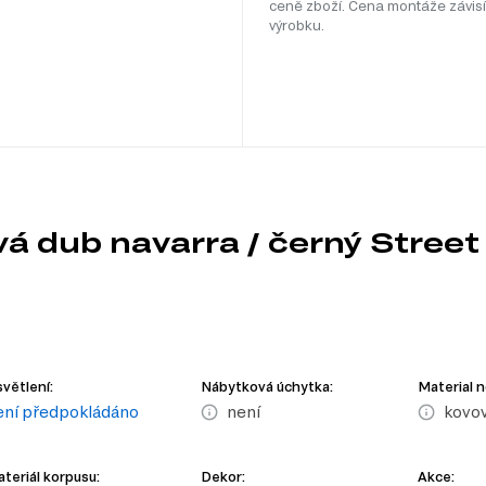
ceně zboží. Cena montáže závisí
výrobku.
vá dub navarra / černý Street
větlení:
Nábytková úchytka:
Material 
ení předpokládáno
není
kovo
teriál korpusu:
Dekor:
Akce: