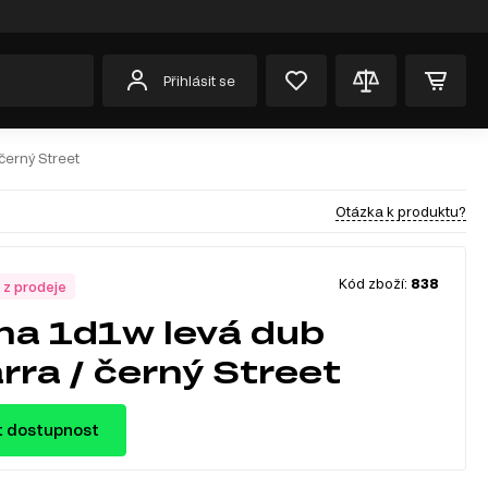
Přihlásit se
černý Street
Otázka k produktu?
Kód zboží:
838
 z prodeje
ína 1d1w levá dub
rra / černý Street
t dostupnost