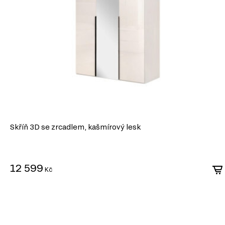
Skříň 3D se zrcadlem, kašmírový lesk
12 599
Kč
DŘEVOTŘÍSKA
DTD (dřevotřísková deska) je jedním z nejrozšířenějších ma
průmyslu. Vyrábí se lisováním dřevních třísek pod vysokým 