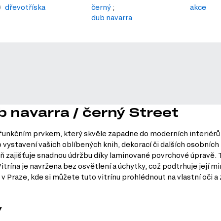
dřevotříska
černý
;
akce
dub navarra
b navarra / černý Street
 funkčním prvkem, který skvěle zapadne do moderních interiérů v
 vystavení vašich oblíbených knih, dekorací či dalších osobníc
 zajišťuje snadnou údržbu díky laminované povrchové úpravě. T
trína je navržena bez osvětlení a úchytky, což podtrhuje její min
 Praze, kde si můžete tuto vitrínu prohlédnout na vlastní oči a 
y