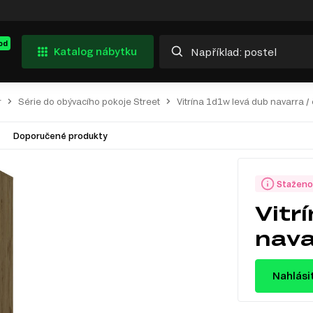
od
Katalog nábytku
r
Série do obývacího pokoje Street
Vitrína 1d1w levá dub navarra / 
Doporučené produkty
Staženo
Vitr
nava
Nahlási