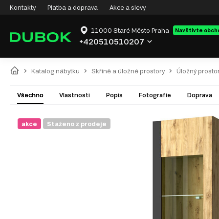
Kontakty
Platba a doprava
Akce a slevy
11000 Staré Město Praha
Navštivte obch
+420510510207
Katalog nábytku
Skříně a úložné prostory
Úložný prosto
Všechno
Vlastnosti
Popis
Fotografie
Doprava
akce
Staženo z prodeje