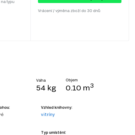
 na typu
Vrácení / výměna zboží do 30 dnů
Objem
Váha
3
54 kg
0.10 m
nohou:
Vzhled knihovny:
vé
vitríny
Typ umístění: