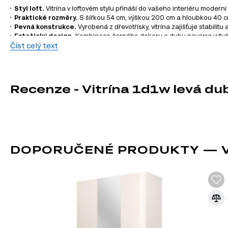
Styl loft.
Vitrína v loftovém stylu přináší do vašeho interiéru moderní 
Praktické rozměry.
S šířkou 54 cm, výškou 200 cm a hloubkou 40 cm j
Pevná konstrukce.
Vyrobená z dřevotřísky, vitrína zajišťuje stabilit
Estetický design.
Kombinace černého dekoru a dubu navarra vytváří 
Číst celý text
Snadná údržba.
Laminovaná povrchová úprava usnadňuje údržbu a čišt
Bez osvětlení a úchytky.
Minimalistický design bez zbytečných prvků
Informace o sérii nábytku
Recenze - Vitrína 1d1w levá du
Vitrína 1d1w levá dub navarra / černý Street je součástí mo
které vám umožní vytvořit si harmonický a funkční interiér.
TV stolky
Komody
Úložný prostor
DOPORUČENÉ PRODUKTY — VI
Nástěnné police a skříňky