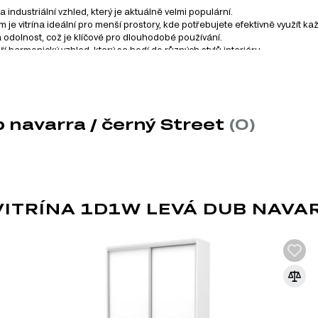
a industriální vzhled, který je aktuálně velmi populární.
e vitrína ideální pro menší prostory, kde potřebujete efektivně využít kaž
u a odolnost, což je klíčové pro dlouhodobé používání.
harmonický vzhled, který se hodí do různých stylů interiéru.
ění, což šetří váš čas a úsilí.
 dává vyniknout obsahu vitríny a přispívá k celkovému čistému vzhledu.
b navarra / černý Street
(0)
dulového systému Street, který se skládá z 5 produktů. Tento s
 Zde jsou kategorie, které můžete prozkoumat:
TRÍNA 1D1W LEVÁ DUB NAVAR
LOFT
Moderní směr, který je ideální pro studio
zahrnuje volné uspořádání, bez příček, př
může být použit v jakékoli místnosti zdobe
eklekticismu a kreativitě a závisí na vašic