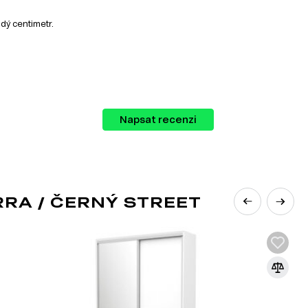
dý centimetr.
Napsat recenzi
ystém zahrnuje různé kategorie nábytku,
RA / ČERNÝ STREET
vé byty nebo jednopokojové byty. Loft styl
ipomínající byty v podkroví. Navzdory tomu
ním v tomto stylu. Styl je založen na
h originálních nápadech, přesto je třeba