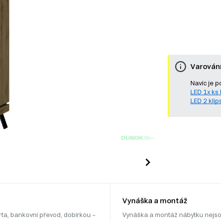
Varován
Navíc je p
LED 1x ks b
LED 2 klips
Vynáška a montáž
rta, bankovní převod, dobírkou –
Vynáška a montáž nábytku nejso