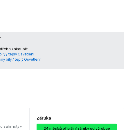
í
otřeba zakoupit:
ílý / teplý Osvětlení
ny bílý / teplý Osvětlení
Záruka
u zahrnuty v
24 ​​​​měsíců oficiální záruky od výrobce