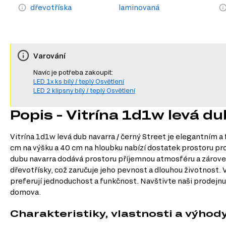
dřevotříska
laminovaná
Varování
Navíc je potřeba zakoupit:
LED 1x ks bílý / teplý Osvětlení
LED 2 klipsny bílý / teplý Osvětlení
Popis - Vitrína 1d1w levá du
Vitrína 1d1w levá dub navarra / černý Street je elegantním a
cm na výšku a 40 cm na hloubku nabízí dostatek prostoru pro
dubu navarra dodává prostoru příjemnou atmosféru a zároveň
dřevotřísky, což zaručuje jeho pevnost a dlouhou životnost. Vi
preferují jednoduchost a funkčnost. Navštivte naši prodejnu v
domova.
Charakteristiky, vlastnosti a výhod