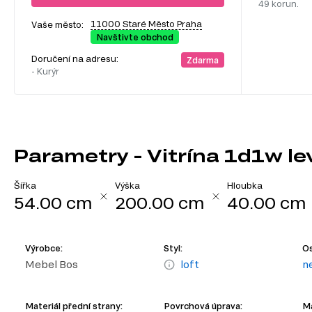
49 korun.
11000 Staré Město Praha
Vaše město:
Navštivte obchod
Doručení na adresu:
Zdarma
- Kurýr
Parametry - Vitrína 1d1w le
Šířka
Výška
Hloubka
54.00 cm
200.00 cm
40.00 cm
Výrobce:
Styl:
Os
Mebel Bos
loft
n
Materiál přední strany:
Povrchová úprava:
Ma