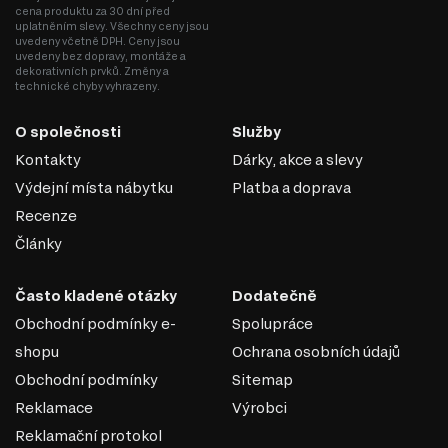
Vlastnosti MDF:
cena produktu za 30 dní před
uplatněním slevy. Všechny ceny jsou
Pevnost a stabilita. MDF má vysokou hustotu, která zajišťuje dobrou
uvedeny včetně DPH. Ceny jsou
pevnost a odolnost proti deformacím.
uvedeny bez dopravy, montáže a
Hladký povrch. Díky homogenní struktuře má materiál dokonale
dekorativních prvků. Změny a
rovný povrch, což z něj činí ideální základ pro lakování, laminaci
technické chyby vyhrazeny.
nebo nanášení dekorativních povrchů.
Snadné zpracování. Materiál se dobře hodí pro řezání, frézování a
O společnosti
Služby
vytváření složitých tvarů, což umožňuje realizaci originálních
designových řešení.
Kontakty
Dárky, akce a slevy
Ekologičnost. Kvalitní desky MDF jsou vyráběny s použitím
Výdejní místa nábytku
Platba a doprava
bezpečných pryskyřic, které splňují moderní ekologické standardy.
Recenze
MDF je univerzální materiál, který spojuje estetiku,
pevnost a dostupnost, což z něj činí ideální volbu pro
Články
výrobu nábytku v různých stylech.
Často kladené otázky
Dodatečně
Obchodní podmínky e-
Spolupráce
shopu
Ochrana osobních údajů
Obchodní podmínky
Sitemap
Reklamace
Výrobci
Reklamační protokol