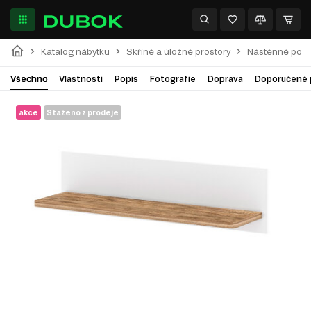
Katalog nábytku
Skříně a úložné prostory
Nástěnné polic
Všechno
Vlastnosti
Popis
Fotografie
Doprava
Doporučené 
akce
Staženo z prodeje