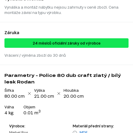
Vynáška a montáž nábytku nejsou zahrnuty v ceně zboží. Cena
montáže závisí na typu výrobku.
Záruka
24 ​​​​měsíců oficiální záruky od výrobce
Vrácení / výměna zboží do 30 dnů
Parametry - Police 80 dub craft zlatý / bílý
lesk Rodan
Šířka
Výška
Hloubka
80.00 cm
21.00 cm
20.00 cm
Váha
Objem
3
4 kg
0.01 m
Výrobce:
Materiál přední strany:
Mebel Bos
MDF