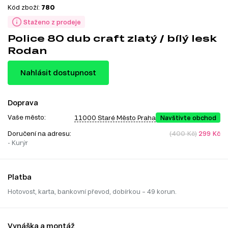
Kód zboží:
780
Staženo z prodeje
Police 80 dub craft zlatý / bílý lesk
Rodan
Nahlásit dostupnost
Doprava
Vaše město:
11000 Staré Město Praha
Navštivte obchod
Doručení na adresu:
(400 Kč)
299 Kč
- Kurýr
Platba
Hotovost, karta, bankovní převod, dobírkou – 49 korun.
Vynáška a montáž