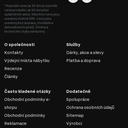
Snadné zpracování. Materiál se dobře hodí pro řezání, frézování a
* Nejnižší cena za 30 dní je nejnižší
vytváření složitých tvarů, což umožňuje realizaci originálních
cena produktu za 30 dní před
designových řešení.
uplatněním slevy. Všechny ceny jsou
Ekologičnost. Kvalitní desky MDF jsou vyráběny s použitím
uvedeny včetně DPH. Ceny jsou
bezpečných pryskyřic, které splňují moderní ekologické standardy.
uvedeny bez dopravy, montáže a
dekorativních prvků. Změny a
MDF je univerzální materiál, který spojuje estetiku,
technické chyby vyhrazeny.
pevnost a dostupnost, což z něj činí ideální volbu pro
výrobu nábytku v různých stylech.
O společnosti
Služby
Kontakty
Dárky, akce a slevy
Výdejní místa nábytku
Platba a doprava
Recenze
Články
Často kladené otázky
Dodatečně
Obchodní podmínky e-
Spolupráce
shopu
Ochrana osobních údajů
Obchodní podmínky
Sitemap
Reklamace
Výrobci