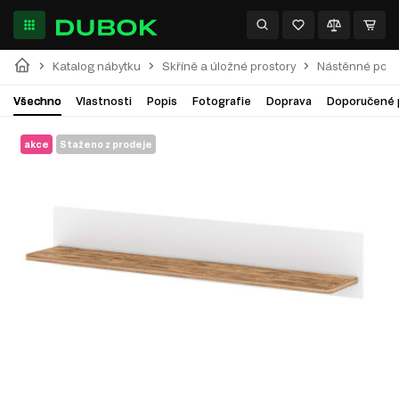
Katalog nábytku
Skříně a úložné prostory
Nástěnné polic
Všechno
Vlastnosti
Popis
Fotografie
Doprava
Doporučené 
akce
Staženo z prodeje