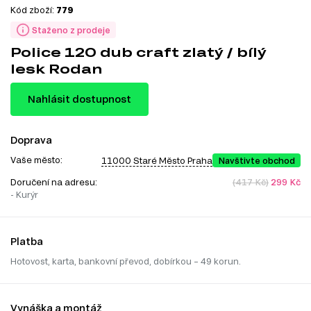
Kód zboží:
779
Staženo z prodeje
Police 120 dub craft zlatý / bílý
lesk Rodan
Nahlásit dostupnost
Doprava
Vaše město:
11000 Staré Město Praha
Navštivte obchod
Doručení na adresu:
(417 Kč)
299 Kč
- Kurýr
Platba
Hotovost, karta, bankovní převod, dobírkou – 49 korun.
Vynáška a montáž