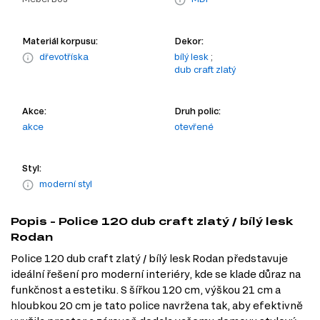
Materiál korpusu:
Dekor:
dřevotříska
bílý lesk
;
dub craft zlatý
Akce:
Druh polic:
akce
otevřené
Styl:
moderní styl
Popis - Police 120 dub craft zlatý / bílý lesk
Rodan
Police 120 dub craft zlatý / bílý lesk Rodan představuje
ideální řešení pro moderní interiéry, kde se klade důraz na
funkčnost a estetiku. S šířkou 120 cm, výškou 21 cm a
hloubkou 20 cm je tato police navržena tak, aby efektivně