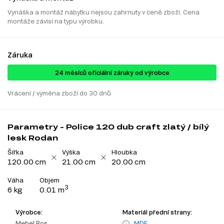
Vynáška a montáž nábytku nejsou zahrnuty v ceně zboží. Cena
montáže závisí na typu výrobku.
Záruka
24 ​​​​měsíců oficiální záruky od výrobce
Vrácení / výměna zboží do 30 dnů
Parametry - Police 120 dub craft zlatý / bílý
lesk Rodan
Šířka
Výška
Hloubka
120.00 cm
21.00 cm
20.00 cm
Váha
Objem
3
6 kg
0.01 m
Výrobce:
Materiál přední strany:
Mebel Bos
MDF