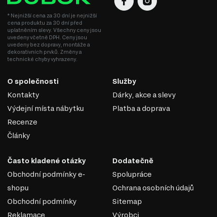
* Nejnižší cena za 30 dní je nejnižší
cena produktu za 30 dní před
uplatněním slevy. Všechny ceny jsou
uvedeny včetně DPH. Ceny jsou
uvedeny bez dopravy, montáže a
dekorativních prvků. Změny a
technické chyby vyhrazeny.
MODERNÍ STYL
O společnosti
Služby
Moderní styl nábytku přináší do vašeho interiéru svěží a
Kontakty
Dárky, akce a slevy
nadčasový vzhled, který okouzlí každého návštěvníka.
Výdejní místa nábytku
Platba a doprava
Tento filtr vám pomůže najít kousky, které jsou nejen
Recenze
esteticky přitažlivé, ale také funkční a praktické. Zde jsou
Články
hlavní výhody moderního stylu:
Minimalistický design. Moderní nábytek se vyznačuje čistými liniemi
a jednoduchými tvary, což přispívá k elegantnímu a vzdušnému
Často kladené otázky
Dodatečně
dojmu.
Obchodní podmínky e-
Spolupráce
Univerzálnost. Moderní kousky snadno kombinujete s různými
dekoracemi a styly, což vám umožní vytvořit harmonický interiér.
shopu
Ochrana osobních údajů
Funkčnost. Moderní nábytek často nabízí inovativní řešení a
Obchodní podmínky
Sitemap
multifunkční prvky, které šetří místo a zvyšují komfort.
Trendy materiály. Využití kvalitních materiálů jako je sklo, kov nebo
Reklamace
Výrobci