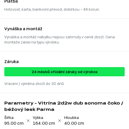
Platba
Hotovost, karta, bankovní převod, dobírkou – 49 korun.
Vynáška a montáž
Vynáška a montáž nábytku nejsou zahrnuty v ceně zboží. Cena
montáže závisí na typu výrobku.
Záruka
24 ​​​​měsíců oficiální záruky od výrobce
Vrácení / výměna zboží do 30 dnů
Parametry - Vitrína 2d2w dub sonoma čoko /
béžový lesk Parma
Šířka
Výška
Hloubka
95.00 cm
164.00 cm
40.00 cm