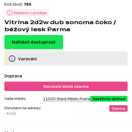
Kód zboží:
765
Staženo z prodeje
Vitrína 2d2w dub sonoma čoko /
béžový lesk Parma
Nahlásit dostupnost
Varování
Doprava
Doručení domů zdarma
Vaše město:
11000 Staré Město Praha
Navštivte obchod
Doručení na adresu:
Zdarma
- Kurýr