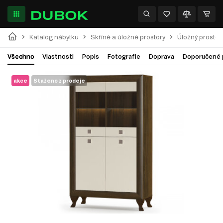
Katalog nábytku
Skříně a úložné prostory
Úložný prostor
Všechno
Vlastnosti
Popis
Fotografie
Doprava
Doporučené 
akce
Staženo z prodeje