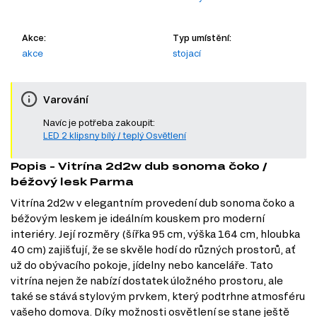
Akce:
Typ umístění:
akce
stojací
Varování
Navíc je potřeba zakoupit:
LED 2 klipsny bílý / teplý Osvětlení
Popis - Vitrína 2d2w dub sonoma čoko /
béžový lesk Parma
Vitrína 2d2w v elegantním provedení dub sonoma čoko a
béžovým leskem je ideálním kouskem pro moderní
interiéry. Její rozměry (šířka 95 cm, výška 164 cm, hloubka
40 cm) zajišťují, že se skvěle hodí do různých prostorů, ať
už do obývacího pokoje, jídelny nebo kanceláře. Tato
vitrína nejen že nabízí dostatek úložného prostoru, ale
také se stává stylovým prvkem, který podtrhne atmosféru
vašeho domova. Díky možnosti osvětlení se stane ještě