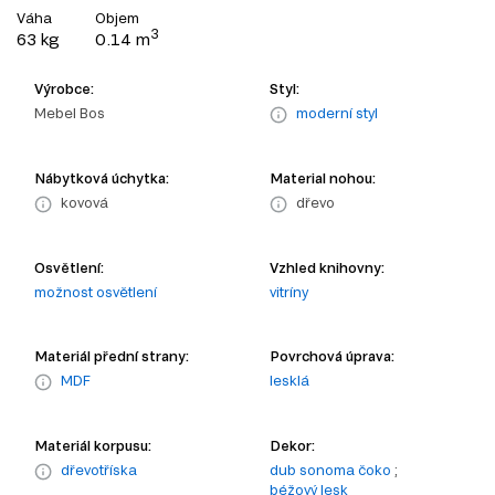
Váha
Objem
3
63 kg
0.14 m
Výrobce:
Styl:
Mebel Bos
moderní styl
Nábytková úchytka:
Material nohou:
kovová
dřevo
Osvětlení:
Vzhled knihovny:
možnost osvětlení
vitríny
Materiál přední strany:
Povrchová úprava:
MDF
lesklá
Materiál korpusu:
Dekor:
dřevotříska
dub sonoma čoko
;
béžový lesk