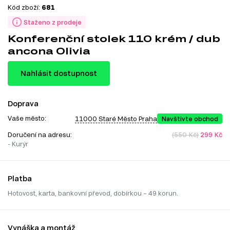
Kód zboží:
681
Staženo z prodeje
Konferenční stolek 110 krém / dub
ancona Olivia
Nahlásit dostupnost
Doprava
Vaše město:
11000 Staré Město Praha
Navštivte obchod
Doručení na adresu:
(550 Kč)
299 Kč
- Kurýr
Platba
Hotovost, karta, bankovní převod, dobírkou – 49 korun.
Vynáška a montáž