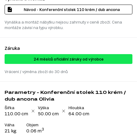
Návod - Konferenční stolek 110 krém / dub ancona
Vynáška a montáž nábytku nejsou zahrnuty v ceně zboží. Cena
montáže závisí na typu výrobku.
Záruka
24 ​​​​měsíců oficiální záruky od výrobce
Vrácení / výměna zboží do 30 dnů
Parametry - Konferenční stolek 110 krém /
dub ancona Olivia
Šířka
Výška
Hloubka
110.00 cm
50.00 cm
64.00 cm
Váha
Objem
3
21 kg
0.06 m