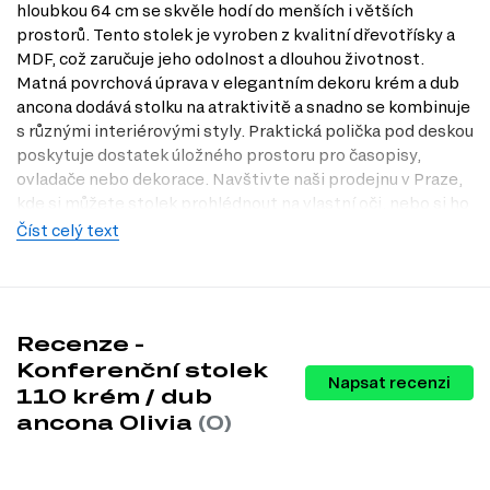
hloubkou 64 cm se skvěle hodí do menších i větších
prostorů. Tento stolek je vyroben z kvalitní dřevotřísky a
MDF, což zaručuje jeho odolnost a dlouhou životnost.
Matná povrchová úprava v elegantním dekoru krém a dub
ancona dodává stolku na atraktivitě a snadno se kombinuje
s různými interiérovými styly. Praktická polička pod deskou
poskytuje dostatek úložného prostoru pro časopisy,
ovladače nebo dekorace. Navštivte naši prodejnu v Praze,
kde si můžete stolek prohlédnout na vlastní oči, nebo si ho
objednejte online na Dubok.cz.
Číst celý text
Charakteristiky, vlastnosti a výhody
Moderní design.
Stolek se pyšní elegantními liniemi a
minimalistickým stylem, který se hodí do každého moderního
Recenze -
interiéru.
Praktická velikost.
S rozměry 110 x 50 x 64 cm je stolek ideální
Konferenční stolek
Napsat recenzi
pro každodenní použití, ať už při rodinných setkáních nebo při
110 krém / dub
posezení s přáteli.
ancona Olivia
(0)
Odolné materiály.
Dřevotříska a MDF zajišťují vysokou odolnost
vůči poškození a snadnou údržbu, což prodlužuje životnost
produktu.
Úložný prostor.
Polička pod deskou nabízí praktické místo pro