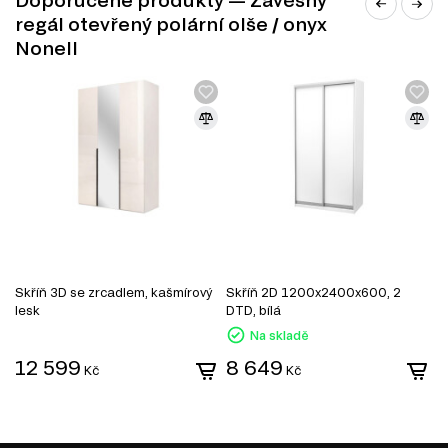
DTD je praktickým a ekonomickým řešením v nábytkářské
regál otevřený polární olše / onyx
výrobě, které umožňuje vytvářet jak standardní, tak
Nonell
jedinečné designové produkty.
Skříň 3D se zrcadlem, kašmírový
Skříň 2D 1200x2400x600, 2
S
lesk
DTD, bílá
z
Na skladě
12 599
8 649
MODERNÍ STYL
Kč
Kč
Moderní styl nábytku přináší do vašeho interiéru svěží a
nadčasový vzhled, který okouzlí každého návštěvníka.