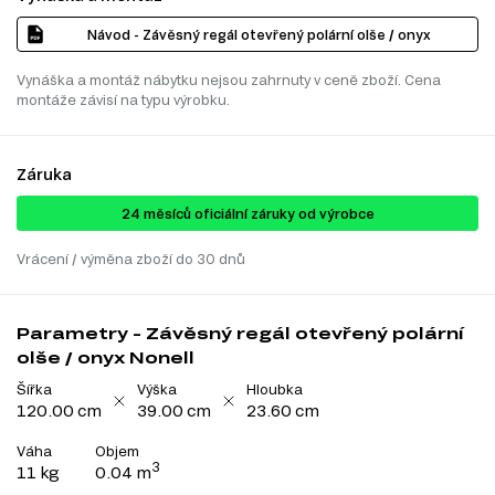
Návod - Závěsný regál otevřený polární olše / onyx
Vynáška a montáž nábytku nejsou zahrnuty v ceně zboží. Cena
montáže závisí na typu výrobku.
Záruka
24 ​​​​měsíců oficiální záruky od výrobce
Vrácení / výměna zboží do 30 dnů
Parametry - Závěsný regál otevřený polární
olše / onyx Nonell
Šířka
Výška
Hloubka
120.00 cm
39.00 cm
23.60 cm
Váha
Objem
3
11 kg
0.04 m