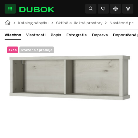
Katalog nábytku
Skříně a úložné prostory
Nástěnné polic
Všechno
Vlastnosti
Popis
Fotografie
Doprava
Doporučené 
akce
Staženo z prodeje