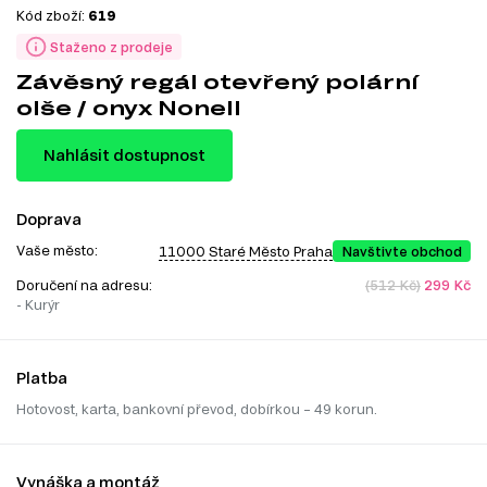
Kód zboží:
619
Staženo z prodeje
Závěsný regál otevřený polární
olše / onyx Nonell
Nahlásit dostupnost
Doprava
Vaše město:
11000 Staré Město Praha
Navštivte obchod
Doručení na adresu:
(512 Kč)
299 Kč
- Kurýr
Platba
Hotovost, karta, bankovní převod, dobírkou – 49 korun.
Vynáška a montáž