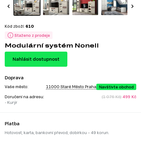
Kód zboží:
610
Staženo z prodeje
Modulární systém Nonell
Nahlásit dostupnost
Doprava
Vaše město:
11000 Staré Město Praha
Navštivte obchod
Doručení na adresu:
(1 076 Kč)
499 Kč
- Kurýr
Platba
Hotovost, karta, bankovní převod, dobírkou – 49 korun.