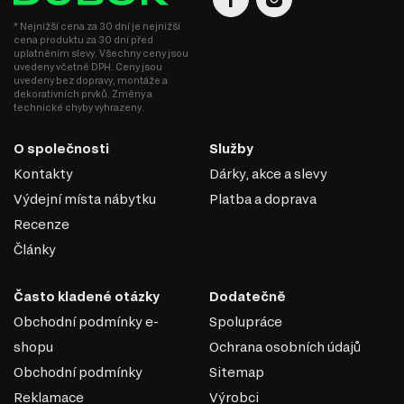
Informace o sérii nábytku
* Nejnižší cena za 30 dní je nejnižší
cena produktu za 30 dní před
Modulární systém Nonell se skládá z 15 produktů, které
uplatněním slevy. Všechny ceny jsou
zahrnují různé kategorie nábytku. Můžete si vybrat z
uvedeny včetně DPH. Ceny jsou
následujících kategorií:
uvedeny bez dopravy, montáže a
dekorativních prvků. Změny a
technické chyby vyhrazeny.
Komody
Jednolůžková postel
Šatní skříň
O společnosti
Služby
Úložný prostor
Kontakty
Dárky, akce a slevy
Noční stolky
Nástěnné police a skříňky
Výdejní místa nábytku
Platba a doprava
Kancelářské stoly
Recenze
Objevte širokou nabídku a přizpůsobte si svůj interiér
pomocí systému Nonell na Dubok.cz!
Články
Často kladené otázky
Dodatečně
Obchodní podmínky e-
Spolupráce
shopu
Ochrana osobních údajů
Obchodní podmínky
Sitemap
Reklamace
Výrobci