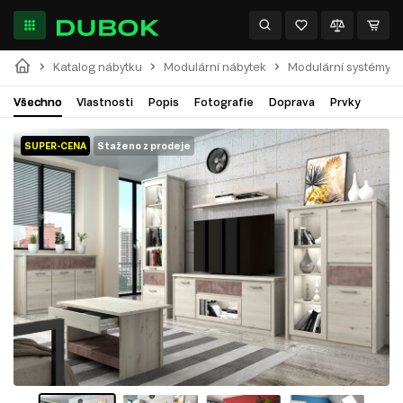
Katalog nábytku
Modulární nábytek
Modulární systémy
Všechno
Vlastnosti
Popis
Fotografie
Doprava
Prvky
SUPER-CENA
Staženo z prodeje