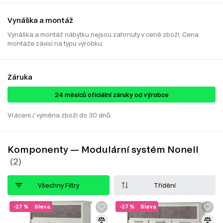
Vynáška a montáž
Vynáška a montáž nábytku nejsou zahrnuty v ceně zboží. Cena
montáže závisí na typu výrobku.
Záruka
24 ​​​​měsíců oficiální záruky od výrobce
Vrácení / výměna zboží do 30 dnů
Komponenty — Modulární systém Nonell
Všechny Filtry
Třídění
-27 %
Sleva
-27 %
Sleva