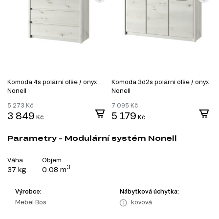
Komoda 4s polární olše / onyx
Komoda 3d2s polární olše / onyx
Nonell
Nonell
5 273
Kč
7 095
Kč
3 849
5 179
Kč
Kč
Parametry - Modulární systém Nonell
Váha
Objem
3
37 kg
0.08 m
Výrobce:
Nábytková úchytka:
Mebel Bos
kovová