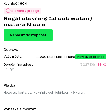
Kód zboží:
604
Staženo z prodeje
Regál otevřený 1d dub wotan /
matera Nicole
Nahlásit dostupnost
Doprava
Vaše město:
11000 Staré Město Praha
Navštivte obchod
Doručení na adresu:
(1 127 Kč)
499 Kč
- Kurýr
Platba
Hotovost, karta, bankovní převod, dobírkou – 49 korun.
Vynáška a montáž