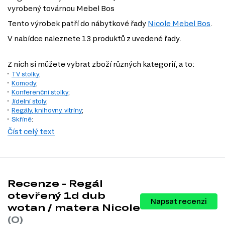
vyrobený továrnou Mebel Bos
Tento výrobek patří do nábytkové řady
Nicole Mebel Bos
.
V nabídce naleznete 13 produktů z uvedené řady.
Z nich si můžete vybrat zboží různých kategorií, a to:
TV stolky
;
Komody
;
Konferenční stolky
;
Jídelní stoly
;
Regály, knihovny, vitríny
;
Skříně
;
Nástěnné police a skříňky
;
Číst celý text
Kancelářské stoly
;
Recenze - Regál
otevřený 1d dub
Napsat recenzi
wotan / matera Nicole
(0)