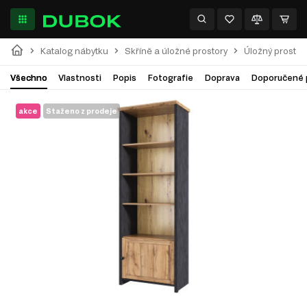
Katalog nábytku
Skříně a úložné prostory
Úložný prostor
Všechno
Vlastnosti
Popis
Fotografie
Doprava
Doporučené 
akce
Staženo z prodeje