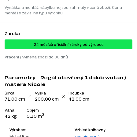
Vynáška a montáž nábytku nejsou zahrnuty v ceně zboží. Cena
montáže závisí na typu výrobku.
Záruka
24 ​​​​měsíců oficiální záruky od výrobce
Vrácení / výměna zboží do 30 dnů
Parametry - Regál otevřený 1d dub wotan /
matera Nicole
Šířka
Výška
Hloubka
71.00 cm
200.00 cm
42.00 cm
Váha
Objem
3
42 kg
0.10 m
Výrobce:
Vzhled knihovny:
Mebel Bos
kombinovaný