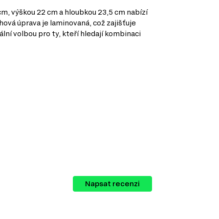
 cm, výškou 22 cm a hloubkou 23,5 cm nabízí
hová úprava je laminovaná, což zajišťuje
ní volbou pro ty, kteří hledají kombinaci
ábytku, které můžete kombinovat podle
Napsat recenzi