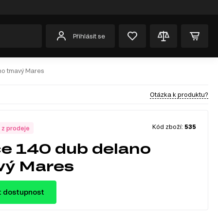
Přihlásit se
no tmavý Mares
Otázka k produktu?
Kód zboží:
535
 z prodeje
ce 140 dub delano
vý Mares
t dostupnost