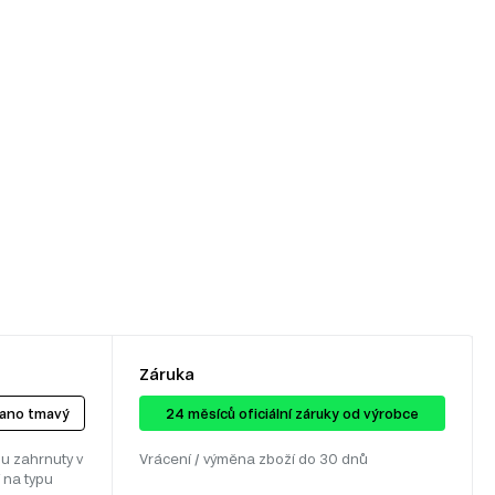
Záruka
lano tmavý
24 ​​​​měsíců oficiální záruky od výrobce
u zahrnuty v
Vrácení / výměna zboží do 30 dnů
 na typu