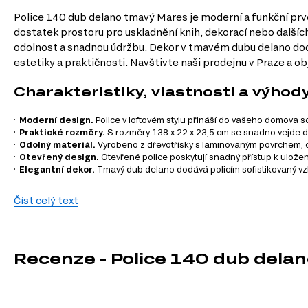
Police 140 dub delano tmavý Mares je moderní a funkční prvek
dostatek prostoru pro uskladnění knih, dekorací nebo dalších
odolnost a snadnou údržbu. Dekor v tmavém dubu delano dodáv
estetiky a praktičnosti. Navštivte naši prodejnu v Praze a ob
Charakteristiky, vlastnosti a výhod
Moderní design.
Police v loftovém stylu přináší do vašeho domova s
Praktické rozměry.
S rozměry 138 x 22 x 23,5 cm se snadno vejde do
Odolný materiál.
Vyrobeno z dřevotřísky s laminovaným povrchem, 
Otevřený design.
Otevřené police poskytují snadný přístup k ulož
Elegantní dekor.
Tmavý dub delano dodává policím sofistikovaný vzhl
Informace o sérii nábytku
Číst celý text
Police 140 je součástí modulového systému Mares, který se
svých potřeb:
Recenze - Police 140 dub dela
TV stolky
Komody
Konferenční stolky
Jídelní stoly