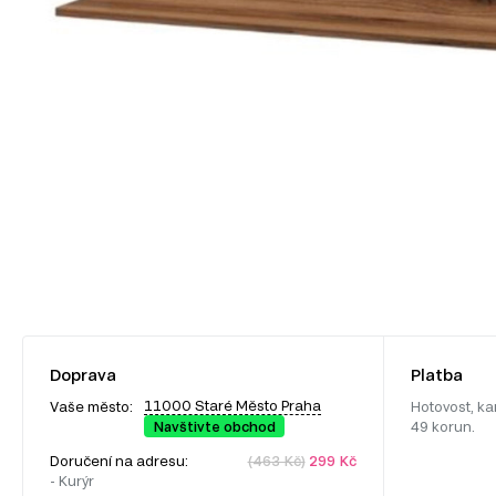
Doprava
Platba
11000 Staré Město Praha
Vaše město:
Hotovost, ka
Navštivte obchod
49 korun.
Doručení na adresu:
(463 Kč)
299 Kč
- Kurýr