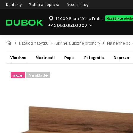
Kontakty
Platba a doprava
Akce a slevy
11000 Staré Město Praha
Navštivte obch
+420510510207
Katalog nábytku
Skříně a úložné prostory
Nástěnné poli
Všechno
Vlastnosti
Popis
Fotografie
Doprava
akce
Na skladě