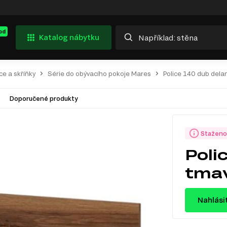
od
Katalog nábytku
ce a skříňky
Série do obývacího pokoje Mares
Police 140 dub dela
Doporučené produkty
Staženo
Poli
tma
Nahlási