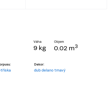
Objem
Váha
3
9 kg
0.02 m
orpusu:
Dekor:
tříska
dub delano tmavý