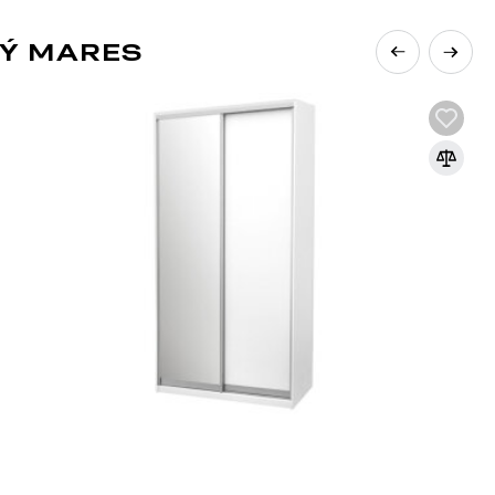
VÝ MARES
vé byty nebo jednopokojové byty. Loft styl
ipomínající byty v podkroví. Navzdory tomu
ním v tomto stylu. Styl je založen na
h originálních nápadech, přesto je třeba
ná atmosféru průmyslové výroby nebo tovární dílny;
, ventilace, dřevěné trámy, schody atd.),
ntrastů, nábytku, světla, architektonických
 moderního se staromódním;
 design nábytku, ale měly by přitahovat pozornost
í minimalistický, starožitný nábytek; mezi čalouněným
ovky z palet;
é, hnědé, které mohou kontrastovat s bílou a
ou může být několik dekoračních prvků;
povídat barevnému provedení a bohémskému