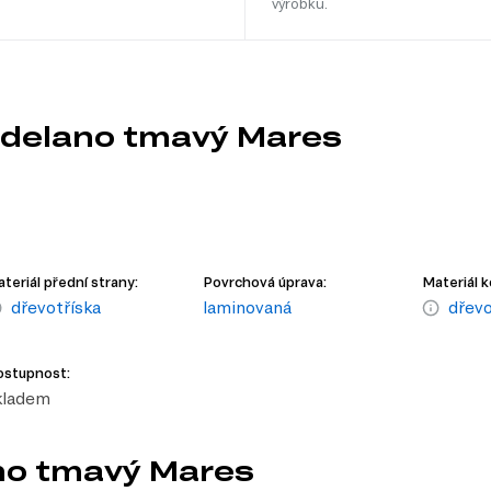
výrobku.
 delano tmavý Mares
teriál přední strany:
Povrchová úprava:
Materiál k
dřevotříska
laminovaná
dřevo
ostupnost:
kladem
ano tmavý Mares