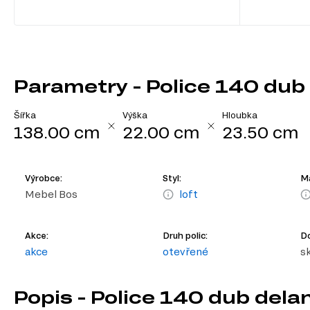
Parametry - Police 140 dub
Šířka
Výška
Hloubka
138.00 cm
22.00 cm
23.50 cm
Výrobce:
Styl:
Ma
Mebel Bos
loft
Akce:
Druh polic:
D
akce
otevřené
s
Popis - Police 140 dub del