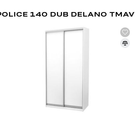
OLICE 140 DUB DELANO TMA
LOFT
Moderní směr, který je ideální pro studio
zahrnuje volné uspořádání, bez příček, př
může být použit v jakékoli místnosti zdobe
eklekticismu a kreativitě a závisí na vašic
dodržovat určité zásady:
vysoký strop a prostorná okna; interiér připomí
přítomnost "holých" konstrukčních prvků (potrubí
neomítnuté betonové nebo cihlové zdi;
zónování obytného prostoru pomocí barevných ko
objektů;
kombinace různých stylů interiéru, kombinace
neexistují žádné specifické požadavky na tvar a
a být funkční; např. hrubý, industriální, modern
nábytkem jsou oblíbená bezrámová křesla a poh
nejčastěji se používají průmyslové odstíny čern
šedou; buďte opatrní s jasnými barvami, výjimk
výzdoba a doplňky by měly být neobvyklé, od