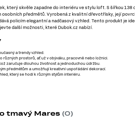
, který skvěle zapadne do interiéru ve stylu loft. S šířkou 138
 osobních předmětů. Vyrobená z kvalitní dřevotřísky, její povrc
á policím elegantní a nadčasový vzhled. Tento produkt je ideál
jevte další možnosti, které Dubok.cz nabízí.
y
oučasný a trendy vzhled.
 různých prostorů, ať už v obýváku, pracovně nebo ložnici.
což zaručuje dlouhou životnost a jednoduchou údržbu.
eným předmětům a umožňují kreativní uspořádání dekorací.
ed, který se hodí k různým stylům interiéru.
 skládá z 9 produktů. Tento systém zahrnuje různé kategorie n
no tmavý Mares
(0)