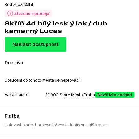
Kód zboží:
494
Staženo z prodeje
Skříň 4d bílý lesklý lak / dub
kamenný Lucas
Nahlásit dostupnost
Doprava
Doručení do tohoto města se neprovádí.
Vaše město:
11000 Staré Město Praha
Navštivte obchod
Platba
Hotovost, karta, bankovní převod, dobírkou – 49 korun.