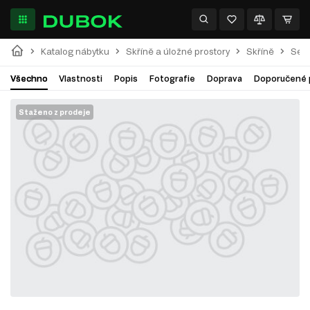
Katalog nábytku
Skříně a úložné prostory
Skříně
Séri
Všechno
Vlastnosti
Popis
Fotografie
Doprava
Doporučené 
Staženo z prodeje