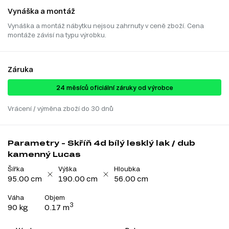
Vynáška a montáž
Vynáška a montáž nábytku nejsou zahrnuty v ceně zboží. Cena
montáže závisí na typu výrobku.
Záruka
24 ​​​​měsíců oficiální záruky od výrobce
Vrácení / výměna zboží do 30 dnů
Parametry - Skříň 4d bílý lesklý lak / dub
kamenný Lucas
Šířka
Výška
Hloubka
95.00 cm
190.00 cm
56.00 cm
Váha
Objem
3
90 kg
0.17 m