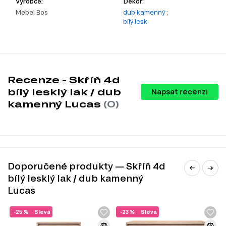
Výrobce:
Dekor:
Mebel Bos
dub kamenný
;
bílý lesk
Recenze - Skříň 4d
bílý lesklý lak / dub
Napsat recenzi
kamenný Lucas
(0)
Doporučené produkty — Skříň 4d
bílý lesklý lak / dub kamenný
Lucas
-25 %
Sleva
-23 %
Sleva