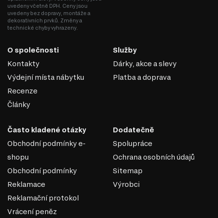
uvedeny včetně DPH. Ceny jsou
uvedeny bez dopravy, montáže a
dekorativních prvků. Změny a
technické chyby vyhrazeny.
O společnosti
Služby
Kontakty
Dárky, akce a slevy
Výdejní místa nábytku
Platba a doprava
Recenze
Články
Často kladené otázky
Dodatečně
Obchodní podmínky e-
Spolupráce
shopu
Ochrana osobních údajů
Obchodní podmínky
Sitemap
Reklamace
Výrobci
Reklamační protokol
Vrácení peněz