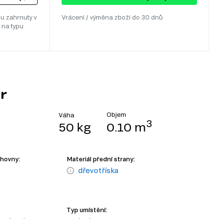
u zahrnuty v
Vrácení / výměna zboží do 30 dnů
 na typu
r
Objem
Váha
3
50 kg
0.10 m
ihovny:
Materiál přední strany:
dřevotříska
Typ umístění: