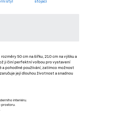
ní styl
stojací
 rozměry 50 cm na šířku, 210 cm na výšku a
 ji činí perfektní volbou pro vystavení
dné a pohodlné používání, zatímco možnost
zaručuje její dlouhou životnost a snadnou
derního interiéru.
o prostoru.
.