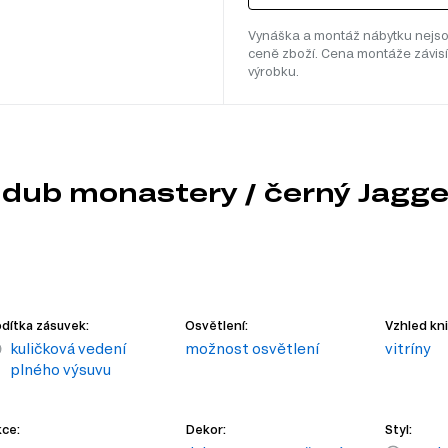
Vynáška a montáž nábytku nejso
ceně zboží. Cena montáže závisí
výrobku.
 dub monastery / černý Jagge
dítka zásuvek:
Osvětlení:
Vzhled kn
kuličková vedení
možnost osvětlení
vitríny
plného výsuvu
ce:
Dekor:
Styl: