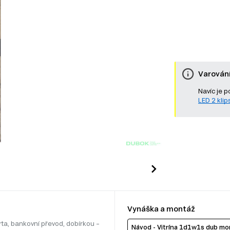
Varován
Navíc je p
LED 2 klips
Vynáška a montáž
rta, bankovní převod, dobírkou –
Návod - Vitrína 1d1w1s dub mo