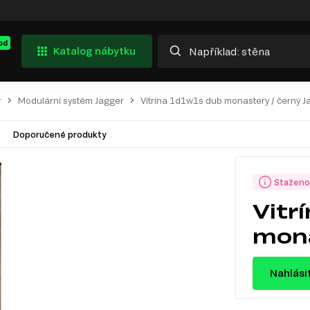
od
Katalog nábytku
r
Modulární systém Jagger
Vitrína 1d1w1s dub monastery / černý J
Doporučené produkty
Staženo
Vitr
mona
Nahlási