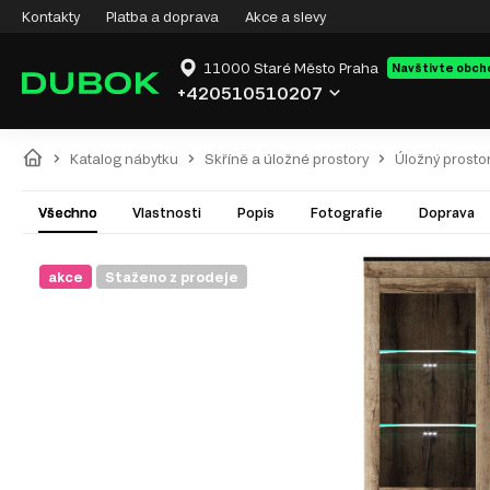
Kontakty
Platba a doprava
Akce a slevy
11000 Staré Město Praha
Navštivte obch
+420510510207
Katalog nábytku
Skříně a úložné prostory
Úložný prosto
Všechno
Vlastnosti
Popis
Fotografie
Doprava
akce
Staženo z prodeje