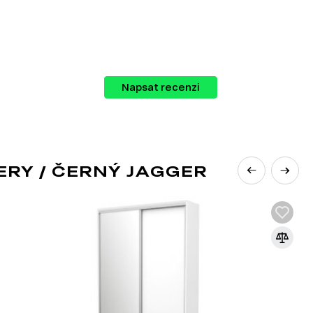
u nábytku, který můžete kombinovat podle
Napsat recenzi
RY / ČERNÝ JAGGER
 PLNÉHO VÝSUVU
chanismy, které umožňují plné vysunutí
vků nábytku či vybavení za hranice korpusu.
které se rozvinují, což umožňuje přístup do