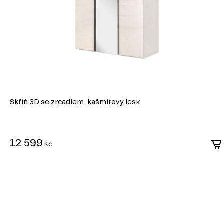
Skříň 3D se zrcadlem, kašmírový lesk
12 599
Kč
DŘEVOTŘÍSKA
DTD (dřevotřísková deska) je jedním z nejrozšířenějších ma
průmyslu. Vyrábí se lisováním dřevních třísek pod vysokým 
syntetických pryskyřic jako pojiva. DTD je základním materi
korpusového nábytku, čelních ploch a dekorativních panelů 