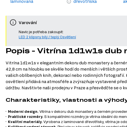
laminovaná
dřevotříska
a
Varování
Navíc je potřeba zakoupit:
LED 2 klipsny bílý / teplý Osvětlení
Popis - Vitrína 1d1w1s dub
Vitrína 1d1w1s v elegantním dekoru dub monastery a černém 
42,8 cm na hloubku se skvěle hodí do menších i větších prost
vašich oblíbených knih, dekorací nebo rodinných fotografií.
osvětlení přidává na atmosféře a zvýrazňuje vystavené předmě
údržbu. Navštivte naši prodejnu v Praze a přesvědčte se o kval
Charakteristiky, vlastnosti a výhod
Moderní design.
Vitrína v dekoru dub monastery a černém provedení 
Praktické rozměry.
S kompaktními rozměry je vitrína ideální do menš
Kvalitní materiály.
Vyrobena z laminované dřevotřísky, vitrína je odo
Kuličková vedení zásuvek.
Plný výsuv zásuvek zajišťuje snadný pří