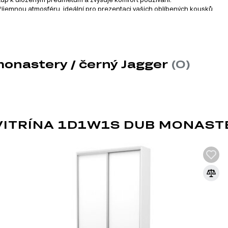
í příjemnou atmosféru, ideální pro prezentaci vašich oblíbených kousků.
zahrnuje celkem 16 produktů. Tento systém nabízí širokou škál
monastery / černý Jagger
(0)
ITRÍNA 1D1W1S DUB MONASTE
KULIČKOVÁ VEDENÍ
Telescopické plně výsuvné vedení jsou me
zásuvek, polic nebo jiných pohyblivých pr
Skládají se z několika (obvykle tří) sekcí, 