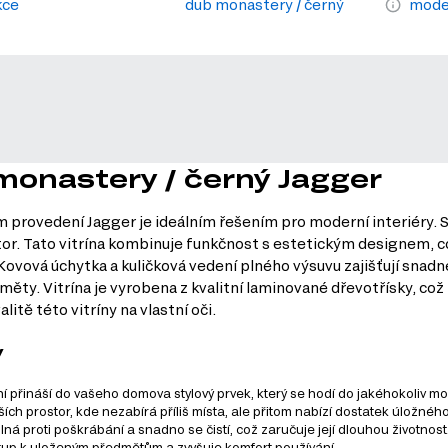
kce
dub monastery / černý
moder
 monastery / černý Jagger
provedení Jagger je ideálním řešením pro moderní interiéry. S
or. Tato vitrína kombinuje funkčnost s estetickým designem, což
 Kovová úchytka a kuličková vedení plného výsuvu zajišťují sna
ty. Vitrína je vyrobena z kvalitní laminované dřevotřísky, což 
itě této vitríny na vlastní oči.
y
přináší do vašeho domova stylový prvek, který se hodí do jakéhokoliv mo
ích prostor, kde nezabírá příliš místa, ale přitom nabízí dostatek úložnéh
lná proti poškrábání a snadno se čistí, což zaručuje její dlouhou životnost
stup k uloženým předmětům a zvyšuje komfort používání.