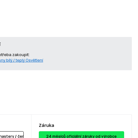
í
otřeba zakoupit:
ny bílý / teplý Osvětlení
Záruka
nastery / černý
24 ​​​​měsíců oficiální záruky od výrobce