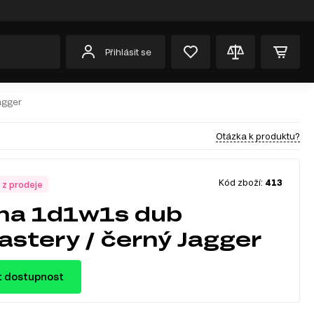
Přihlásit se
agger
Otázka k produktu?
Kód zboží:
413
 z prodeje
ína 1d1w1s dub
stery / černý Jagger
t dostupnost