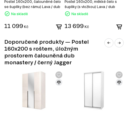
Postel 160x200, čalouněné čelo
Postel 160x200, měkké čelo s
P
se šuplíky (bez rámu) Lava / dub
šuplíky (s vložkou) Lava / dub
š
kraft
kraft
Na skladě
Na skladě
11 099
13 699
1
Kč
Kč
Doporučené produkty — Postel
160x200 s roštem, úložným
prostorem čalouněná dub
monastery / černý Jagger
ČALOUNĚNÍ
Čalounění je tkanina používaná k vnějšímu potahu nábytku.
Kupující to obvykle vnímá jako dekorativní prvek. Ve
skutečnosti je to velmi důležitá součást, protože její
kvalita ovlivňuje životnost výrobku, jeho vzhled, snadné
čištění, odolnost proti poškození a oděru. Jako čalounění