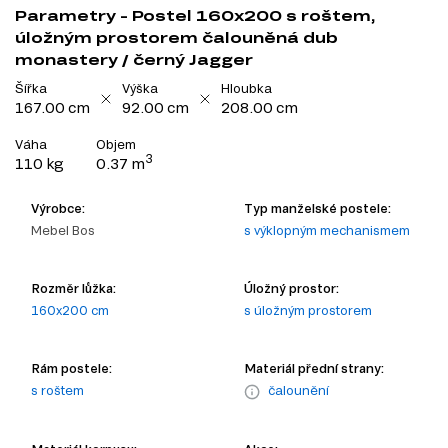
Parametry - Postel 160x200 s roštem,
úložným prostorem čalouněná dub
monastery / černý Jagger
Šířka
Výška
Hloubka
167.00 cm
92.00 cm
208.00 cm
Váha
Objem
3
110 kg
0.37 m
Výrobce:
Typ manželské postele:
Mebel Bos
s výklopným mechanismem
Rozměr lůžka:
Úložný prostor:
160x200 cm
s úložným prostorem
Rám postele:
Materiál přední strany:
s roštem
čalounění