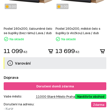
5.00
5.00
Postel 160x200, čalouněné čelo
Postel 160x200, měkké čelo s
P
se šuplíky (bez rámu) Lava / dub
šuplíky (s vložkou) Lava / dub
š
kraft Luna
kraft Luna
B
Na skladě
Na skladě
11 099
13 699
Kč
Kč
Varování
Doprava
Doručení domů zdarma
Vaše město:
11000 Staré Město Praha
Navštivte obchod
Doručení na adresu:
Zdarma
- Kurýr