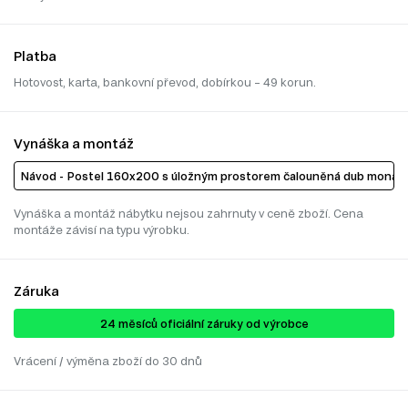
Platba
Hotovost, karta, bankovní převod, dobírkou – 49 korun.
Vynáška a montáž
Návod - Postel 160x200 s úložným prostorem čalouněná dub monast
Vynáška a montáž nábytku nejsou zahrnuty v ceně zboží. Cena
montáže závisí na typu výrobku.
Záruka
24 ​​​​měsíců oficiální záruky od výrobce
Vrácení / výměna zboží do 30 dnů