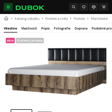
Katalog nábytku
Postele a rošty
Postele
Manželské po
Všechno
Vlastnosti
Popis
Fotografie
Doprava
Podobné pro
akce
Staženo z prodeje