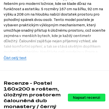
řešením pro moderní ložnice, kde se klade důraz na
funkčnost a estetiku. S rozměry 167 cm na šířku, 92 cm na
výšku a 208 cm na hloubku nabízí dostatek prostoru pro
pohodlný spánek dvou osob. Tento model postele je
vybaven praktickým výklopným mechanismem, který
umožňuje snadný přístup k úložnému prostoru, což oceníte
zejména v menších bytech, kde je každý centimetr
důležitý. Čalounění zajišťuje nejen příjemný vzhled, ale
také komfortní opření, a tak se stává skvělým doplňkem
moderního interiéru. Navštivte naši prodejnu v Praze a
objevte, jak může tato postel obohatit vaši ložnici.
Číst celý text
Charakteristiky, vlastnosti a výhody
Praktický výklopný mechanismus.
Umožňuje snadný přístup k
úložnému prostoru, což usnadňuje organizaci a úklid ložnice.
Recenze - Postel
Úložný prostor.
Ideální pro uschování ložního prádla, sezónních
věcí nebo jiných potřebností, což pomáhá udržet prostor uklizený a
160x200 s roštem,
přehledný.
úložným prostorem
Moderní design.
Dekor dub monastery v kombinaci s černým
Napsat recenzi
čalouněná dub
Jagger dodává posteli elegantní a nadčasový vzhled, který se hodí
do různých interiérů.
monastery / černý