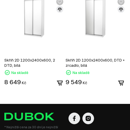
Skříň 2D 1200x2400x600, 2
Skříň 2D 1200x2400x600, DTD +
S
DTD, bílá
zrcadlo, bílá
D
Na skladě
Na skladě
8 649
9 549
Kč
Kč
* Nejnižší cena za 30 dní je nejnižší