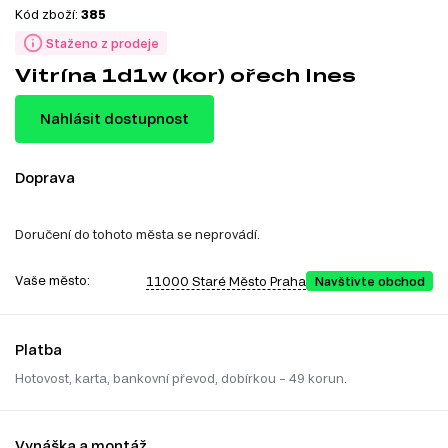
Kód zboží:
385
Staženo z prodeje
Vitrína 1d1w (kor) ořech Ines
Nahlásit dostupnost
Doprava
Doručení do tohoto města se neprovádí.
Vaše město:
11000 Staré Město Praha
Navštivte obchod
Platba
Hotovost, karta, bankovní převod, dobírkou – 49 korun.
Vynáška a montáž