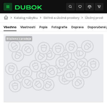
Katalog nábytku
Skříně a úložné prostory
Úložný prostor
Všechno
Vlastnosti
Popis
Fotografie
Doprava
Doporučené 
Staženo z prodeje