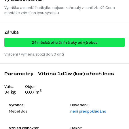
Vynáška a montáž nábytku nejsou zahrnuty v ceně zboží. Cena
montáže závisí na typu výrobku.
Záruka
24 ​​​​měsíců oficiální záruky od výrobce
Vrácení / výměna zboží do 30 dnů
Parametry - Vitrína 1d1w (kor) ořech Ines
Váha
Objem
3
34 kg
0.07 m
Výrobce:
Osvětlení:
Mebel Bos
není předpokládáno
Vzhled knihovny:
Dekor: