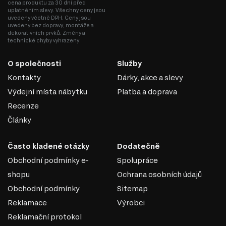
cena produktu za 30 dní před
uplatněním slevy. Všechny ceny jsou
uvedeny včetně DPH. Ceny jsou
uvedeny bez dopravy, montáže a
dekorativních prvků. Změny a
technické chyby vyhrazeny.
O společnosti
Služby
Kontakty
Dárky, akce a slevy
Výdejní místa nábytku
Platba a doprava
Recenze
Články
Často kladené otázky
Dodatečně
Obchodní podmínky e-
Spolupráce
shopu
Ochrana osobních údajů
Obchodní podmínky
Sitemap
Reklamace
Výrobci
Reklamační protokol