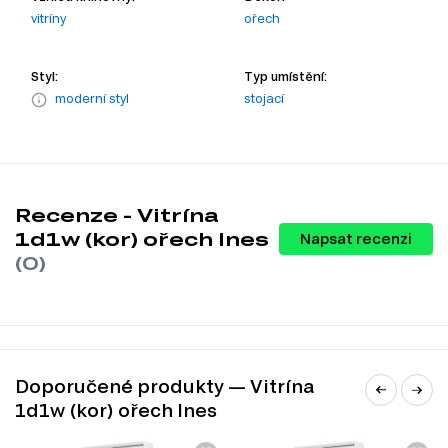
vitríny
ořech
Styl:
Typ umístění:
moderní styl
stojací
Recenze - Vitrína
1d1w (kor) ořech Ines
Napsat recenzi
(0)
Doporučené produkty — Vitrína
1d1w (kor) ořech Ines