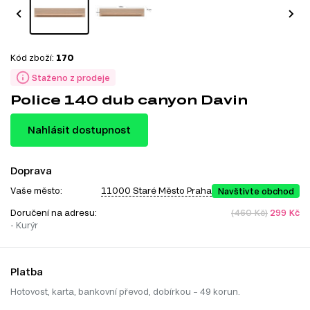
Kód zboží:
170
Staženo z prodeje
Police 140 dub canyon Davin
Nahlásit dostupnost
Doprava
Vaše město:
11000 Staré Město Praha
Navštivte obchod
Doručení na adresu:
(460 Kč)
299 Kč
- Kurýr
Platba
Hotovost, karta, bankovní převod, dobírkou – 49 korun.