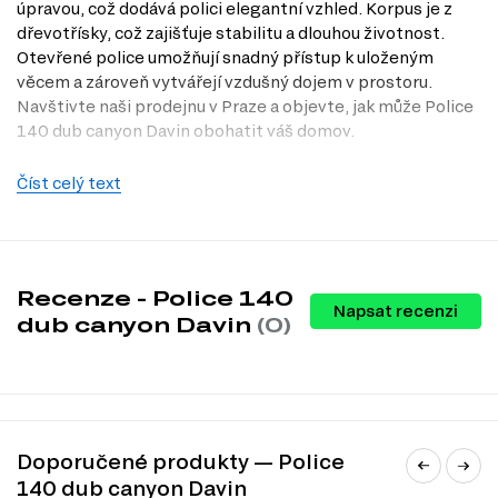
úpravou, což dodává polici elegantní vzhled. Korpus je z
dřevotřísky, což zajišťuje stabilitu a dlouhou životnost.
Otevřené police umožňují snadný přístup k uloženým
věcem a zároveň vytvářejí vzdušný dojem v prostoru.
Navštivte naši prodejnu v Praze a objevte, jak může Police
140 dub canyon Davin obohatit váš domov.
Charakteristiky, vlastnosti a výhody
Číst celý text
Moderní design.
Police v moderním stylu se snadno integruje do
různých interiérů a dodává jim svěží vzhled.
Praktické rozměry.
S rozměry 140 x 25 x 25,3 cm je police
dostatečně prostorná pro vaše potřeby, aniž by zabírala příliš
místa.
Recenze - Police 140
Lesklá povrchová úprava.
Lesklý povrch nejenže vypadá
Napsat recenzi
dub canyon Davin
(0)
atraktivně, ale také usnadňuje údržbu a čištění.
Odolný materiál.
Použití MDF a dřevotřísky zajišťuje vysokou
kvalitu a dlouhou životnost produktu.
Otevřený design.
Otevřené police umožňují snadný přístup k
uloženým předmětům a přispívají k vzdušnému dojmu v místnosti.
Informace o sérii nábytku
Doporučené produkty — Police
Police 140 dub canyon Davin je součástí modulového
140 dub canyon Davin