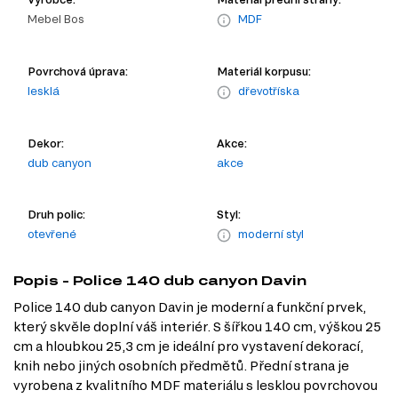
Mebel Bos
MDF
Povrchová úprava:
Materiál korpusu:
lesklá
dřevotříska
Dekor:
Akce:
dub canyon
akce
Druh polic:
Styl:
otevřené
moderní styl
Popis - Police 140 dub canyon Davin
Police 140 dub canyon Davin je moderní a funkční prvek,
který skvěle doplní váš interiér. S šířkou 140 cm, výškou 25
cm a hloubkou 25,3 cm je ideální pro vystavení dekorací,
knih nebo jiných osobních předmětů. Přední strana je
vyrobena z kvalitního MDF materiálu s lesklou povrchovou