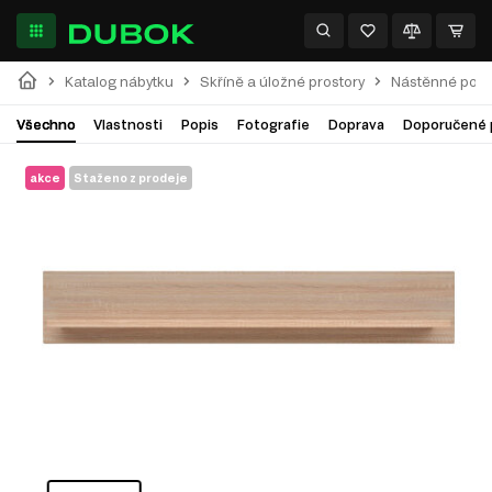
Katalog nábytku
Skříně a úložné prostory
Nástěnné polic
Všechno
Vlastnosti
Popis
Fotografie
Doprava
Doporučené 
akce
Staženo z prodeje