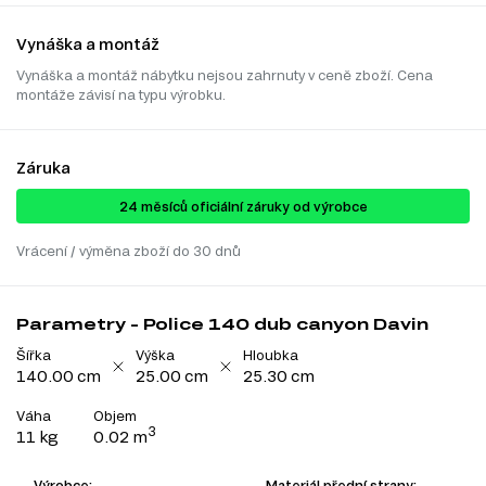
Vynáška a montáž
Vynáška a montáž nábytku nejsou zahrnuty v ceně zboží. Cena
montáže závisí na typu výrobku.
Záruka
24 ​​​​měsíců oficiální záruky od výrobce
Vrácení / výměna zboží do 30 dnů
Parametry - Police 140 dub canyon Davin
Šířka
Výška
Hloubka
140.00 cm
25.00 cm
25.30 cm
Váha
Objem
3
11 kg
0.02 m
Výrobce:
Materiál přední strany: