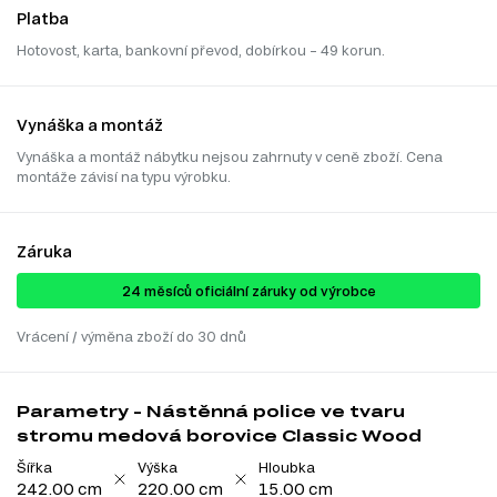
Platba
Hotovost, karta, bankovní převod, dobírkou – 49 korun.
Vynáška a montáž
Vynáška a montáž nábytku nejsou zahrnuty v ceně zboží. Cena
montáže závisí na typu výrobku.
Záruka
24 ​​​​měsíců oficiální záruky od výrobce
Vrácení / výměna zboží do 30 dnů
Parametry - Nástěnná police ve tvaru
stromu medová borovice Classic Wood
Šířka
Výška
Hloubka
242.00 cm
220.00 cm
15.00 cm