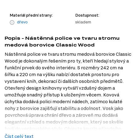
Materiál přední strany:
Dostupnost:
dřevo
skladem
Popis - Nástěnná police ve tvaru stromu
medová borovice Classic Wood
Nástěnná police ve tvaru stromu medová borovice Classic
Wood je dokonalým řešením pro ty, kteří hledají stylový a
funkční prvek do svého interiéru. S rozměry 242 cm na
šířku a 220 cm na výšku nabízí dostatek prostoru pro
vystavení knih, dekorací či dalších osobních předmětů.
Otevřený design knihovny vytváří vzdušný dojem a
umožňuje snadný přístup k uloženým věcem. Kovová
úchytka dodává polici moderní nádech, zatímco kulaté
nohy z borovice zajišťují stabilitu a odolnost. Vosk jako
povrchová úprava chrání dřevo a zároveň mu dodává
elegantní vzhled s medovým dekorem, který se skvěle
hodí do venkovského stylu. Objevte kouzlo přírodního
dřeva a přidejte této polici místo ve vašem domově.
Číst celý text