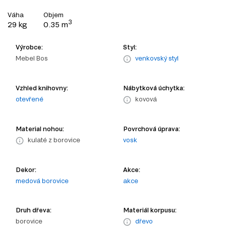
Váha
Objem
3
29 kg
0.35 m
Výrobce:
Styl:
Mebel Bos
venkovský styl
Vzhled knihovny:
Nábytková úchytka:
otevřené
kovová
Material nohou:
Povrchová úprava:
kulaté z borovice
vosk
Dekor:
Akce:
medová borovice
akce
Druh dřeva:
Materiál korpusu:
borovice
dřevo