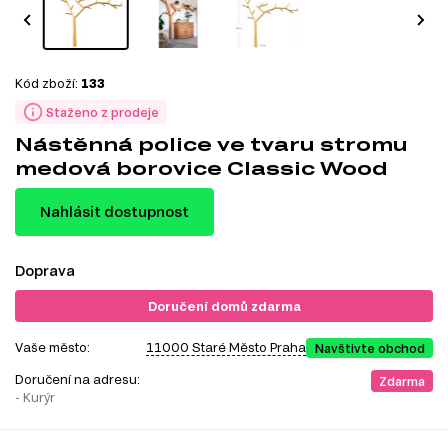
Kód zboží:
133
Staženo z prodeje
Nástěnná police ve tvaru stromu
medová borovice Classic Wood
Nahlásit dostupnost
Doprava
Doručení domů zdarma
Vaše město:
11000 Staré Město Praha
Navštivte obchod
Doručení na adresu:
Zdarma
- Kurýr