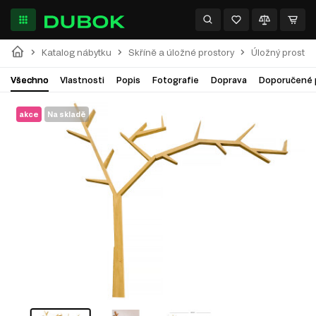
Katalog nábytku
Skříně a úložné prostory
Úložný prostor
Všechno
Vlastnosti
Popis
Fotografie
Doprava
Doporučené 
akce
Na skladě