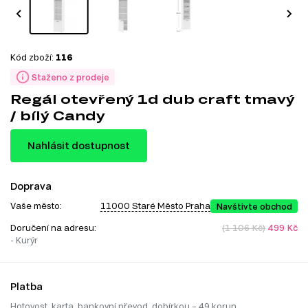
Kód zboží:
116
Staženo z prodeje
Regál otevřený 1d dub craft tmavý
/ bílý Candy
Nahlásit dostupnost
Doprava
Vaše město:
11000 Staré Město Praha
Navštivte obchod
Doručení na adresu:
(1 106 Kč)
499 Kč
- Kurýr
Platba
Hotovost, karta, bankovní převod, dobírkou – 49 korun.