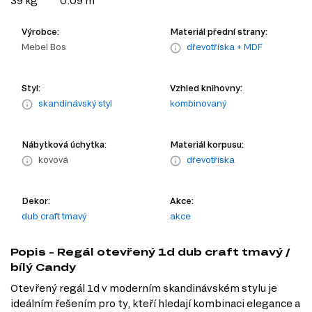
39 kg
0.09 m
Výrobce:
Materiál přední strany:
Mebel Bos
dřevotříska + MDF
Styl:
Vzhled knihovny:
skandinávský styl
kombinovaný
Nábytková úchytka:
Materiál korpusu:
kovová
dřevotříska
Dekor:
Akce:
dub craft tmavý
akce
Popis - Regál otevřený 1d dub craft tmavý /
bílý Candy
Otevřený regál 1d v moderním skandinávském stylu je
ideálním řešením pro ty, kteří hledají kombinaci elegance a