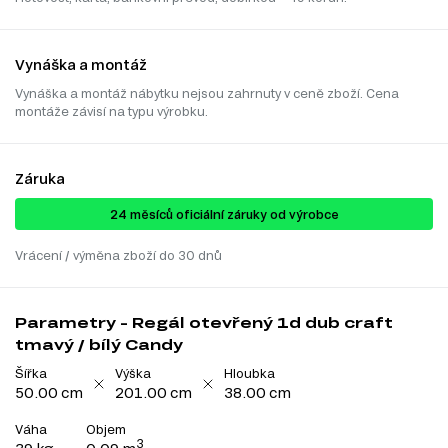
Vynáška a montáž
Vynáška a montáž nábytku nejsou zahrnuty v ceně zboží. Cena
montáže závisí na typu výrobku.
Záruka
24 ​​​​měsíců oficiální záruky od výrobce
Vrácení / výměna zboží do 30 dnů
Parametry - Regál otevřený 1d dub craft
tmavý / bílý Candy
Šířka
Výška
Hloubka
50.00 cm
201.00 cm
38.00 cm
Váha
Objem
3