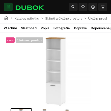
Katalog nábytku
Skříně a úložné prostory
Úložný prostor
Všechno
Vlastnosti
Popis
Fotografie
Doprava
Doporučené 
akce
Staženo z prodeje