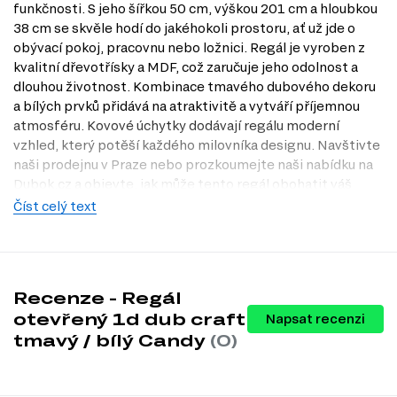
funkčnosti. S jeho šířkou 50 cm, výškou 201 cm a hloubkou
38 cm se skvěle hodí do jakéhokoli prostoru, ať už jde o
obývací pokoj, pracovnu nebo ložnici. Regál je vyroben z
kvalitní dřevotřísky a MDF, což zaručuje jeho odolnost a
dlouhou životnost. Kombinace tmavého dubového dekoru
a bílých prvků přidává na atraktivitě a vytváří příjemnou
atmosféru. Kovové úchytky dodávají regálu moderní
vzhled, který potěší každého milovníka designu. Navštivte
naši prodejnu v Praze nebo prozkoumejte naši nabídku na
Dubok.cz a objevte, jak může tento regál obohatit váš
domov.
Číst celý text
Charakteristiky, vlastnosti a výhody
Skandinávský styl.
Tento regál vyniká minimalistickým designem,
který je typický pro skandinávský styl, a snadno se tak začlení do
Recenze - Regál
různých interiérů.
Kvalitní materiály.
Vyroben z dřevotřísky a MDF, regál zajišťuje
otevřený 1d dub craft
Napsat recenzi
vysokou odolnost a dlouhou životnost, což znamená, že vám bude
tmavý / bílý Candy
(0)
sloužit po mnoho let.
Praktické rozměry.
S rozměry 50 x 201 x 38 cm je regál
dostatečně prostorný pro uložení knih, dekorací nebo osobních
předmětů, aniž by zabíral příliš místa.