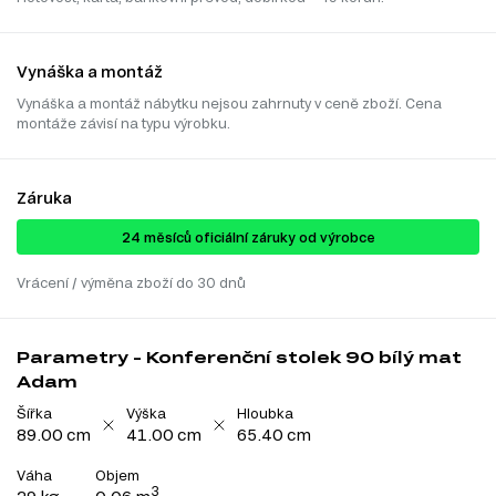
Vynáška a montáž
Vynáška a montáž nábytku nejsou zahrnuty v ceně zboží. Cena
montáže závisí na typu výrobku.
Záruka
24 ​​​​měsíců oficiální záruky od výrobce
Vrácení / výměna zboží do 30 dnů
Parametry - Konferenční stolek 90 bílý mat
Adam
Šířka
Výška
Hloubka
89.00 cm
41.00 cm
65.40 cm
Váha
Objem
3