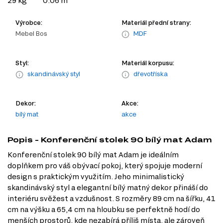
29 kg
0.06 m
Výrobce:
Materiál přední strany:
Mebel Bos
MDF
Styl:
Materiál korpusu:
skandinávský styl
dřevotříska
Dekor:
Akce:
bílý mat
akce
Popis - Konferenční stolek 90 bílý mat Adam
Konferenční stolek 90 bílý mat Adam je ideálním
doplňkem pro váš obývací pokoj, který spojuje moderní
design s praktickým využitím. Jeho minimalistický
skandinávský styl a elegantní bílý matný dekor přináší do
interiéru svěžest a vzdušnost. S rozměry 89 cm na šířku, 41
cm na výšku a 65,4 cm na hloubku se perfektně hodí do
menších prostorů, kde nezabírá příliš místa, ale zároveň