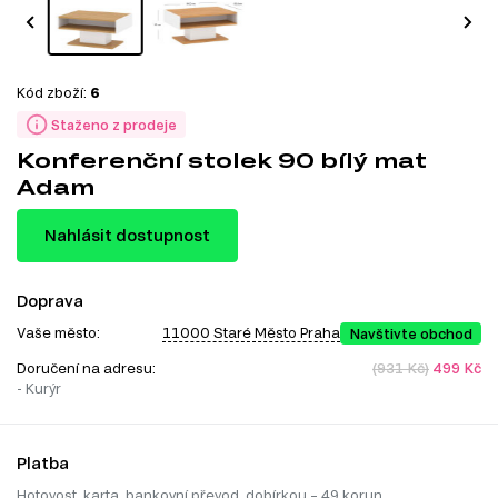
Kód zboží:
6
Staženo z prodeje
Konferenční stolek 90 bílý mat
Adam
Nahlásit dostupnost
Doprava
Vaše město:
11000 Staré Město Praha
Navštivte obchod
Doručení na adresu:
(931 Kč)
499 Kč
- Kurýr
Platba
Hotovost, karta, bankovní převod, dobírkou – 49 korun.