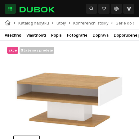
Katalog nábytku
Stoly
Konferenční stolky
Série do ob
Všechno
Vlastnosti
Popis
Fotografie
Doprava
Doporučené 
akce
Staženo z prodeje