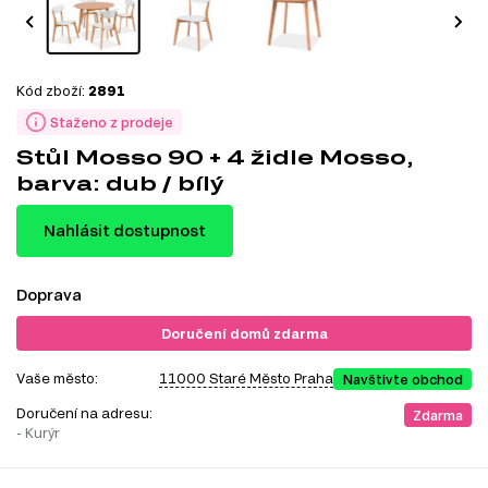
Kód zboží:
2891
Staženo z prodeje
Stůl Mosso 90 + 4 židle Mosso,
barva: dub / bílý
Nahlásit dostupnost
Doprava
Doručení domů zdarma
Vaše město:
11000 Staré Město Praha
Navštivte obchod
Doručení na adresu:
Zdarma
- Kurýr