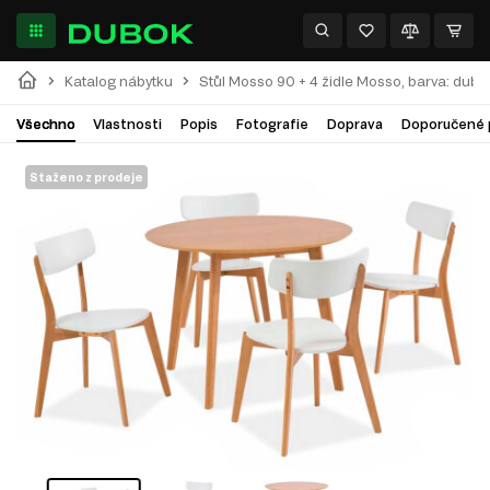
Katalog nábytku
Stůl Mosso 90 + 4 židle Mosso, barva: dub / 
Všechno
Vlastnosti
Popis
Fotografie
Doprava
Doporučené 
Staženo z prodeje