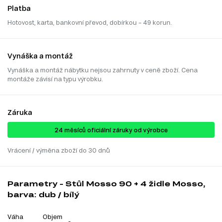
Platba
Hotovost, karta, bankovní převod, dobírkou – 49 korun.
Vynáška a montáž
Vynáška a montáž nábytku nejsou zahrnuty v ceně zboží. Cena
montáže závisí na typu výrobku.
Záruka
24 ​​​​měsíců oficiální záruky od výrobce
Vrácení / výměna zboží do 30 dnů
Parametry - Stůl Mosso 90 + 4 židle Mosso,
barva: dub / bílý
Váha
Objem