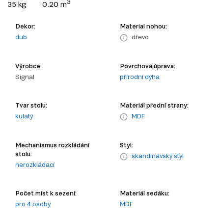
3
35 kg
0.20 m
Dekor:
Material nohou:
dub
dřevo
Výrobce:
Povrchová úprava:
Signal
přírodní dýha
Tvar stolu:
Materiál přední strany:
kulatý
MDF
Mechanismus rozkládání
Styl:
stolu:
skandinávský styl
nerozkládací
Počet míst k sezení:
Materiál sedáku:
pro 4 osoby
MDF