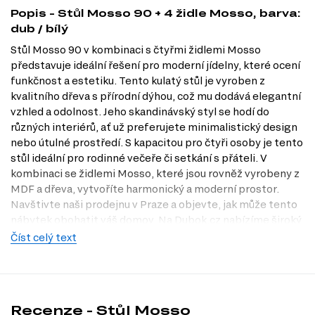
Popis - Stůl Mosso 90 + 4 židle Mosso, barva:
dub / bílý
Stůl Mosso 90 v kombinaci s čtyřmi židlemi Mosso
představuje ideální řešení pro moderní jídelny, které ocení
funkčnost a estetiku. Tento kulatý stůl je vyroben z
kvalitního dřeva s přírodní dýhou, což mu dodává elegantní
vzhled a odolnost. Jeho skandinávský styl se hodí do
různých interiérů, ať už preferujete minimalistický design
nebo útulné prostředí. S kapacitou pro čtyři osoby je tento
stůl ideální pro rodinné večeře či setkání s přáteli. V
kombinaci se židlemi Mosso, které jsou rovněž vyrobeny z
MDF a dřeva, vytvoříte harmonický a moderní prostor.
Navštivte naši prodejnu v Praze a objevte, jak může tento
nábytek obohatit váš domov. Na Dubok.cz nabízíme široký
výběr nábytku pro každého.
Číst celý text
Charakteristiky, vlastnosti a výhody
Stylové provedení.
Kombinace dubové dýhy a bílého MDF dává
nábytku moderní vzhled, který se snadno integruje do různých
Recenze - Stůl Mosso
interiérů.