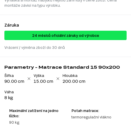
Vynáška a montáž nábytku nejsou zahrnuty v ceně zboží. Cena
montáže závisí na typu výrobku.
Záruka
24 ​​​​měsíců oficiální záruky od výrobce
Vrácení / výměna zboží do 30 dnů
Parametry - Matrace Standard 15 90x200
Šířka
Výška
Hloubka
90.00 cm
15.00 cm
200.00 cm
Váha
8 kg
Maximální zatížení na jedno
Potah matrace:
lůžko:
termoregulační vlákno
90 kg