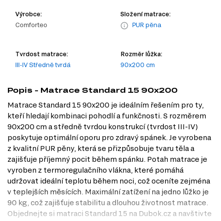
Výrobce:
Složení matrace:
Comforteo
PUR pěna
Tvrdost matrace:
Rozměr lůžka:
III-IV Středně tvrdá
90x200 cm
Popis - Matrace Standard 15 90x200
Matrace Standard 15 90x200 je ideálním řešením pro ty,
kteří hledají kombinaci pohodlí a funkčnosti. S rozměrem
90x200 cm a středně tvrdou konstrukcí (tvrdost III-IV)
poskytuje optimální oporu pro zdravý spánek. Je vyrobena
z kvalitní PUR pěny, která se přizpůsobuje tvaru těla a
zajišťuje příjemný pocit během spánku. Potah matrace je
vyroben z termoregulačního vlákna, které pomáhá
udržovat ideální teplotu během noci, což oceníte zejména
v teplejších měsících. Maximální zatížení na jedno lůžko je
90 kg, což zajišťuje stabilitu a dlouhou životnost matrace.
Objednejte si matraci Standard 15 na Dubok.cz a navštivte