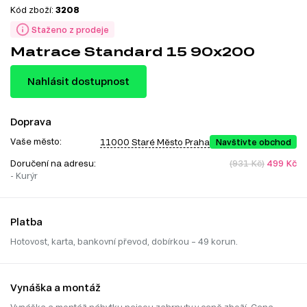
Kód zboží:
3208
Staženo z prodeje
Matrace Standard 15 90x200
Nahlásit dostupnost
Doprava
Vaše město:
11000 Staré Město Praha
Navštivte obchod
Doručení na adresu:
(931 Kč)
499 Kč
- Kurýr
Platba
Hotovost, karta, bankovní převod, dobírkou – 49 korun.
Vynáška a montáž