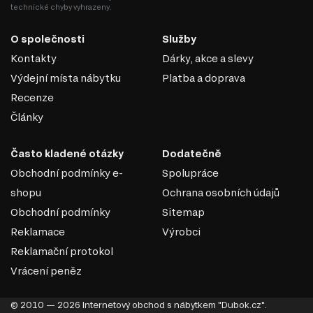
technické chyby vyhrazeny.
materiál tvrdý nebo měkký. Jeho výhodou je absence
pachů a alergická reakce na výrobek se může objevit jen
O společnosti
Služby
zřídka. Matrace PPU poskytují dobrou oporu těla během
spánku a vytvářejí optimální podmínky pro odpočinek.
Kontakty
Dárky, akce a slevy
Vydrží velké denní zatížení, časem se nedeformuje, jeho
Výdejní místa nábytku
Platba a doprava
porézní struktura umožňuje cirkulaci vzduchu uvnitř
Recenze
produktu.
Články
Často kladené otázky
Dodatečně
Obchodní podmínky e-
Spolupráce
shopu
Ochrana osobních údajů
Obchodní podmínky
Sitemap
Reklamace
Výrobci
Reklamační protokol
Vrácení peněz
© 2010 — 2026 Internetový obchod s nábytkem "Dubok.cz".