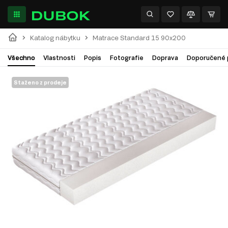
Katalog nábytku
Matrace Standard 15 90x200
Všechno
Vlastnosti
Popis
Fotografie
Doprava
Doporučené 
Staženo z prodeje