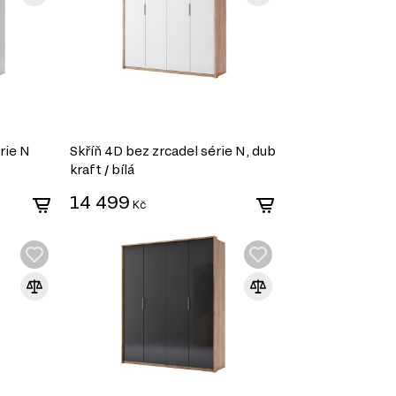
rie N
Skříň 4D bez zrcadel série N, dub
kraft / bílá
14 499
Kč