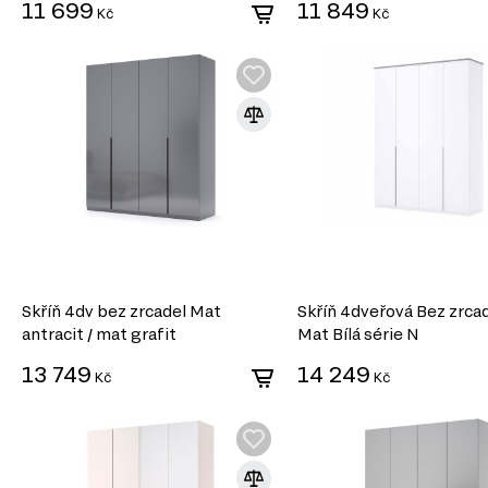
11 699
11 849
Kč
Kč
Skříň 4dv bez zrcadel Mat
Skříň 4dveřová Bez zrca
antracit / mat grafit
Mat Bílá série N
13 749
14 249
Kč
Kč