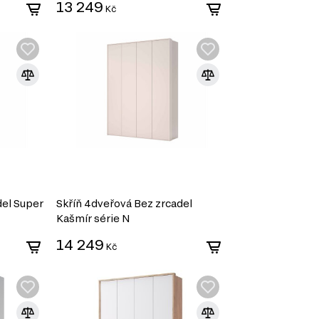
13 249
Kč
del Super
Skříň 4dveřová Bez zrcadel
Kašmír série N
14 249
Kč