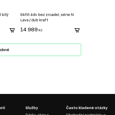
 bílý
Skříň 4dv bez zrcadel, série N
Lava / dub kraft
14 989
Kč
dobné
sti
Služby
Často kladené otázky
Dárky, akce a
Obchodní podmínky e-