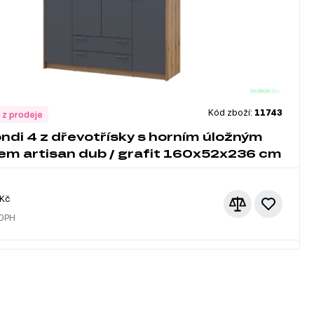
Kód zboží:
11743
 z prodeje
ondi 4 z dřevotřísky s horním úložným
em artisan dub / grafit 160x52x236 cm
Kč
 DPH