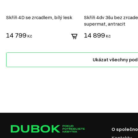
Skříň 4D se zrcadlem, bílý lesk
Skříň 4dv 3šu bez zrcadel
supermat, antracit
14 799
14 899
Kč
Kč
Ukázat všechny po
O společno
Kontakty