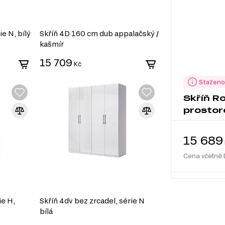
ie N, bílý
Skříň 4D 160 cm dub appalačský /
kašmír
15 709
Kč
Staženo
Skříň R
prostor
15 689
Cena včetně
ie H,
Skříň 4dv bez zrcadel, série N
bílá