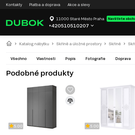
Kontakty
Platba a doprava
Akce a slevy
11000 Staré Město Praha
Navštivte obch
+420510510207
Katalog nábytku
Skříně a úložné prostory
Skříně
Skř
Všechno
Vlastnosti
Popis
Fotografie
Doprava
Podobné produkty
5.00
5.00