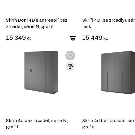
Skříň Doni 4D s antresolí bez
Skříň 4D (se zrcadly), sér
zrcadel, série N, grafit
lesk
15 349
15 449
Kč
Kč
Skříň 4d bez zrcadel, série N,
Skříň 4d bez zrcadel, sér
grafit
grafit