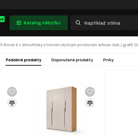
od
Katalog nábytku
íň Rondi 4 z dřevotřísky s horním úložným prostorem artisan dub / grafit
Podobné produkty
Doporučené produkty
Prvky