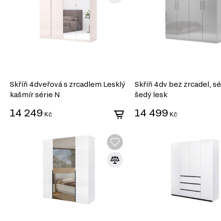
Skříň 4dveřová s zrcadlem Lesklý
Skříň 4dv bez zrcadel, sé
kašmír série N
šedý lesk
14 249
14 499
Kč
Kč