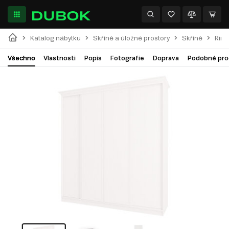
Katalog nábytku
Skříně a úložné prostory
Skříně
Rim-
Všechno
Vlastnosti
Popis
Fotografie
Doprava
Podobné pro