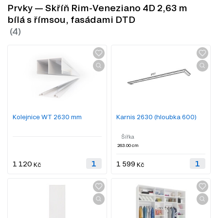
Prvky — Skříň Rim-Veneziano 4D 2,63 m
bílá s římsou, fasádami DTD
Kolejnice WT 2630 mm
Karnis 2630 (hloubka 600)
Šířka
263.00 cm
1 120
1 599
Kč
Kč