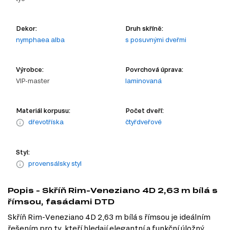
Dekor:
Druh skříně:
nymphaea alba
s posuvnými dveřmi
Výrobce:
Povrchová úprava:
VIP-master
laminovaná
Materiál korpusu:
Počet dveří:
dřevotříska
čtyřdveřové
Styl:
provensálsky styl
Popis - Skříň Rim-Veneziano 4D 2,63 m bílá s
římsou, fasádami DTD
Skříň Rim-Veneziano 4D 2,63 m bílá s římsou je ideálním
řešením pro ty, kteří hledají elegantní a funkční úložný