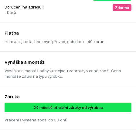
Doručení na adresu:
Zdarma
- Kurýr
Platba
Hotovost, karta, bankovní převod, dobírkou – 49 korun.
Vynáška a montáž
Vynáška a montáž nábytku nejsou zahrnuty v ceně zboží. Cena
montáže závisí na typu výrobku.
Záruka
24 ​​​​měsíců oficiální záruky od výrobce
Vrácení / výměna zboží do 30 dnů