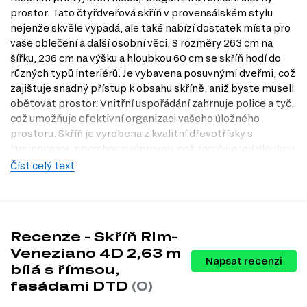
prostor. Tato čtyřdveřová skříň v provensálském stylu
nejenže skvěle vypadá, ale také nabízí dostatek místa pro
vaše oblečení a další osobní věci. S rozměry 263 cm na
šířku, 236 cm na výšku a hloubkou 60 cm se skříň hodí do
různých typů interiérů. Je vybavena posuvnými dveřmi, což
zajišťuje snadný přístup k obsahu skříně, aniž byste museli
obětovat prostor. Vnitřní uspořádání zahrnuje police a tyč,
což umožňuje efektivní organizaci vašeho úložného
prostoru. Skříň je vyrobena z kvalitní dřevotřísky s
laminovanou povrchovou úpravou, což zaručuje její dlouhou
životnost a snadnou údržbu. Navštivte naši prodejnu v
Číst celý text
Praze nebo se podívejte na nabídku na Dubok.cz a objevte,
jak může tato skříň obohatit váš domov.
Dostupné modifikace produktu
Recenze - Skříň Rim-
Tento produkt nemá žádné dostupné modifikace.
Veneziano 4D 2,63 m
Napsat recenzi
Charakteristiky, vlastnosti a výhody
bílá s římsou,
fasádami DTD
(0)
Velikost.
S šířkou 263 cm, výškou 236 cm a hloubkou 60 cm
poskytuje skříň dostatek prostoru pro uložení oblečení a dalších