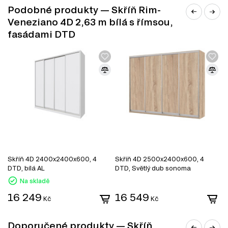
Podobné produkty — Skříň Rim-
Informace o sérii nábytku
Veneziano 4D 2,63 m bílá s římsou,
Tento produkt je prvkem modulového systému (série
fasádami DTD
nábytku):
Rim-Veneziano 4D 2,63 m
. Modulový systém se
skládá z 17 produktů, které zahrnují různé kategorie:
Úložný prostor
Skříň 4D 2400x2400x600, 4
Skříň 4D 2500x2400x600, 4
S
DTD, bílá AL
DTD, Světlý dub sonoma
D
Na skladě
16 249
16 549
Kč
Kč
Doporučené produkty — Skříň
DŘEVOTŘÍSKA