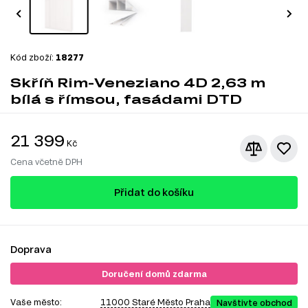
Kód zboží:
18277
Skříň Rim-Veneziano 4D 2,63 m
bílá s římsou, fasádami DTD
21 399
Kč
Cena včetně DPH
Přidat do košíku
Doprava
Doručení domů zdarma
Vaše město:
11000 Staré Město Praha
Navštivte obchod