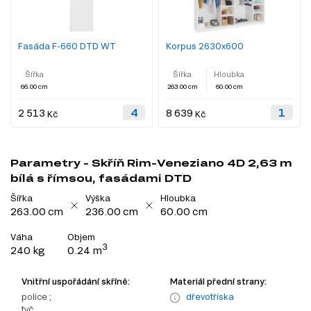
Fasáda F-660 DTD WT
Korpus 2630x600
Šířka
Šířka
Hloubka
66.00 cm
263.00 cm
60.00 cm
2 513
8 639
Kč
Kč
Parametry - Skříň Rim-Veneziano 4D 2,63 m
bílá s římsou, fasádami DTD
Šířka
Výška
Hloubka
263.00 cm
236.00 cm
60.00 cm
Váha
Objem
3
240 kg
0.24 m
Vnitřní uspořádání skříně:
Materiál přední strany:
police ;
dřevotříska
tyč