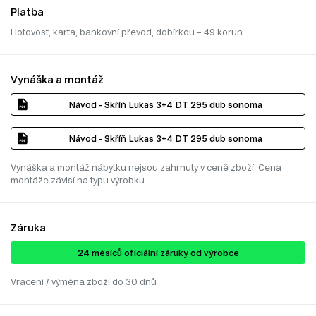
Platba
Hotovost, karta, bankovní převod, dobírkou – 49 korun.
Vynáška a montáž
Návod - Skříň Lukas 3+4 DT 295 dub sonoma
Návod - Skříň Lukas 3+4 DT 295 dub sonoma
Vynáška a montáž nábytku nejsou zahrnuty v ceně zboží. Cena
montáže závisí na typu výrobku.
Záruka
24 ​​​​měsíců oficiální záruky od výrobce
Vrácení / výměna zboží do 30 dnů