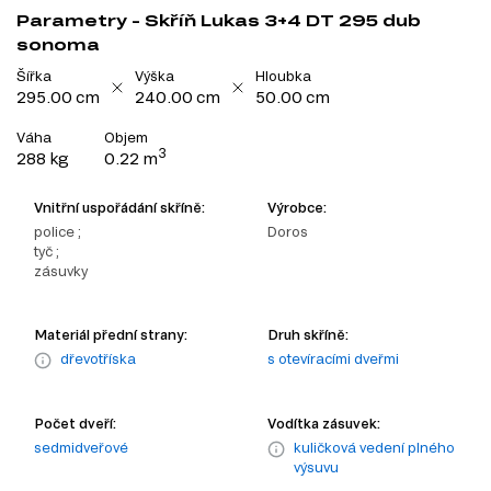
Parametry - Skříň Lukas 3+4 DT 295 dub
sonoma
Šířka
Výška
Hloubka
295.00 cm
240.00 cm
50.00 cm
Váha
Objem
3
288 kg
0.22 m
Vnitřní uspořádání skříně:
Výrobce:
police ;
Doros
tyč ;
zásuvky
Materiál přední strany:
Druh skříně:
dřevotříska
s otevíracími dveřmi
Počet dveří:
Vodítka zásuvek:
sedmidveřové
kuličková vedení plného
výsuvu