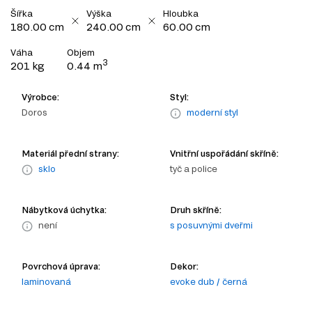
Šířka
Výška
Hloubka
180.00 cm
240.00 cm
60.00 cm
Váha
Objem
3
201 kg
0.44 m
Výrobce:
Styl:
Doros
moderní styl
Materiál přední strany:
Vnitřní uspořádání skříně:
sklo
tyč a police
Nábytková úchytka:
Druh skříně:
není
s posuvnými dveřmi
Povrchová úprava:
Dekor:
laminovaná
evoke dub / černá