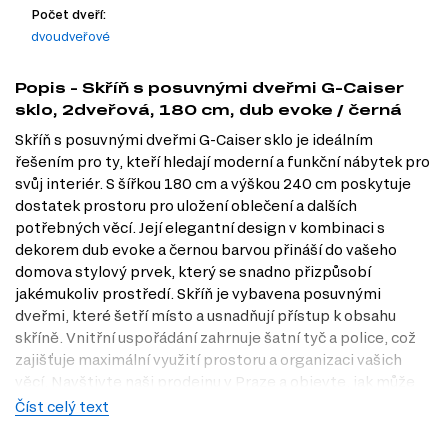
Počet dveří:
dvoudveřové
Popis - Skříň s posuvnými dveřmi G-Caiser
sklo, 2dveřová, 180 cm, dub evoke / černá
Skříň s posuvnými dveřmi G-Caiser sklo je ideálním
řešením pro ty, kteří hledají moderní a funkční nábytek pro
svůj interiér. S šířkou 180 cm a výškou 240 cm poskytuje
dostatek prostoru pro uložení oblečení a dalších
potřebných věcí. Její elegantní design v kombinaci s
dekorem dub evoke a černou barvou přináší do vašeho
domova stylový prvek, který se snadno přizpůsobí
jakémukoliv prostředí. Skříň je vybavena posuvnými
dveřmi, které šetří místo a usnadňují přístup k obsahu
skříně. Vnitřní uspořádání zahrnuje šatní tyč a police, což
zajišťuje maximální využití prostoru a organizaci vašich
věcí. Navštivte naši prodejnu v Praze a objevte, jak může
tato skříň obohatit váš domov. Na Dubok.cz se snažíme o
Číst celý text
to, aby váš výběr nábytku byl co nejjednodušší a
nejpohodlnější.