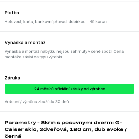
Platba
Hotovost, karta, bankovní převod, dobírkou – 49 korun.
Vynáška a montáž
Vynáška a montáž nábytku nejsou zahrnuty v ceně zboží. Cena
montáže závisí na typu výrobku.
Záruka
24 ​​​​měsíců oficiální záruky od výrobce
Vrácení / výměna zboží do 30 dnů
Parametry - Skříň s posuvnými dveřmi G-
Caiser sklo, 2dveřová, 180 cm, dub evoke /
černá