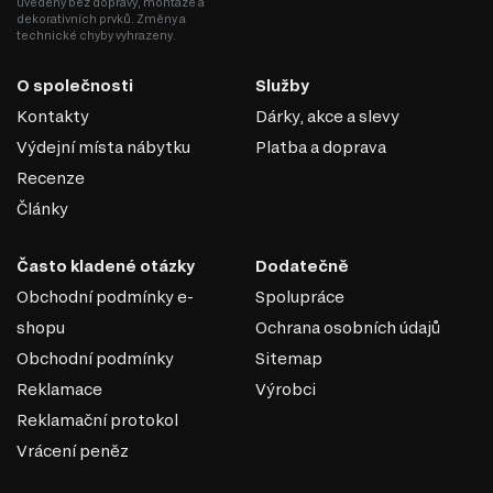
uvedeny bez dopravy, montáže a
dřevo dodává nábytku na odolnosti a stylovosti.
dekorativních prvků. Změny a
technické chyby vyhrazeny.
Pokud hledáte způsob, jak oživit svůj domov, moderní styl
je ideální volbou. Doporučujeme kombinovat moderní
O společnosti
Služby
nábytek s industriálními prvky nebo přírodními doplňky,
Kontakty
Dárky, akce a slevy
což podtrhne jeho jedinečnost a vytvoří příjemnou
atmosféru. Nezapomeňte také na doplňky, jako jsou
Výdejní místa nábytku
Platba a doprava
minimalistické lampy nebo umělecké obrazy, které
Recenze
dokonale doplní celkový dojem. Vybírejte s rozmyslem a
Články
užijte si krásu moderního designu ve vašem domově!
Často kladené otázky
Dodatečně
Obchodní podmínky e-
Spolupráce
shopu
Ochrana osobních údajů
Obchodní podmínky
Sitemap
Reklamace
Výrobci
Reklamační protokol
Vrácení peněz