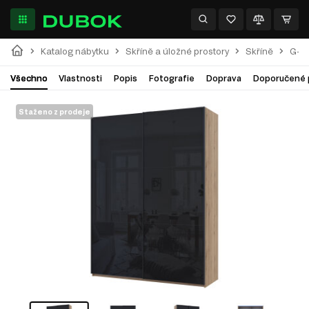
Katalog nábytku
Skříně a úložné prostory
Skříně
G-Ca
Všechno
Vlastnosti
Popis
Fotografie
Doprava
Doporučené 
Staženo z prodeje