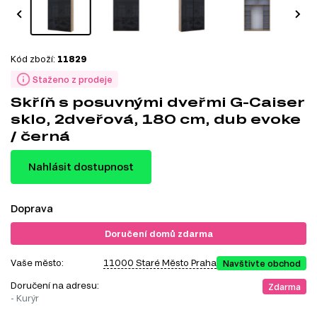
Kód zboží:
11829
Staženo z prodeje
Skříň s posuvnými dveřmi G-Caiser
sklo, 2dveřová, 180 cm, dub evoke
/ černá
Nahlásit dostupnost
Doprava
Doručení domů zdarma
Vaše město:
11000 Staré Město Praha
Navštivte obchod
Doručení na adresu:
Zdarma
- Kurýr