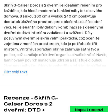
Skříň G-Caiser Doros s 2 dveřmi je ideálním řešením pro
každého, kdo hledá moderní a funkční nábytek do svého
domova. S šířkou 160 cm a výškou 240 cm poskytuje
dostatek úložného prostoru pro oblečení a další osobní
věci. Její elegantní bílý dekor v kombinaci se skleněnými
dveřmi dodává interiéru vzdušnost a svěžest. Díky
posuvným dveřím je skříň velmi praktická, což oceníte
zejména v menších prostorech, kde je potřeba šetřit
místem. Vnitřní uspořádání skříně zahrnuje šatní tyč a
police, což zaručuje efektivní organizaci vašich věcí. Navíc,
laminovaný povrch usnadňuje údržbu a zajišťuje dlouhou
životnost nábytku. Objevte pohodlí a styl s touto skříní na
Dubok.cz a neváhejte navštívit naši prodejnu v Praze pro
Číst celý text
osobní prohlídku.
Dostupné modifikace produktu
Skříň G-Caiser Doros je dostupná v několika atraktivních
Recenze - Skříň G-
dekorech, které vám umožní vybrat si variantu, která
Caiser Doros s 2
nejlépe ladí s vaším interiérem:
dveřmi: DTD +
Napsat recenzi