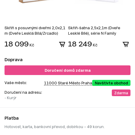
Skříň s posuvnými dveřmi 2,0x2,1
Skříň-šatna 2,5x2,1m (Dveře
S
m (Dveře Lesklá Bílá/Zrcadlo)
Lesklé Bílé), série N Family
2
série N Asti
s
18 099
18 249
Kč
Kč
Doprava
Doručení domů zdarma
Vaše město:
11000 Staré Město Praha
Navštivte obchod
Doručení na adresu:
Zdarma
- Kurýr
Platba
Hotovost, karta, bankovní převod, dobírkou – 49 korun.