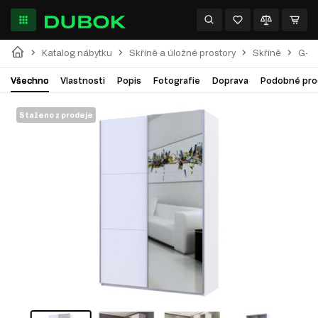
Katalog nábytku
Skříně a úložné prostory
Skříně
G-Ca
Všechno
Vlastnosti
Popis
Fotografie
Doprava
Podobné pro
Staženo z prodeje