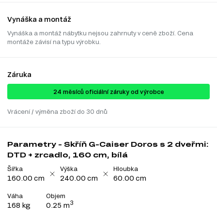
Vynáška a montáž
Vynáška a montáž nábytku nejsou zahrnuty v ceně zboží. Cena
montáže závisí na typu výrobku.
Záruka
24 ​​​​měsíců oficiální záruky od výrobce
Vrácení / výměna zboží do 30 dnů
Parametry - Skříň G-Caiser Doros s 2 dveřmi:
DTD + zrcadlo, 160 cm, bílá
Šířka
Výška
Hloubka
160.00 cm
240.00 cm
60.00 cm
Váha
Objem
3
168 kg
0.25 m