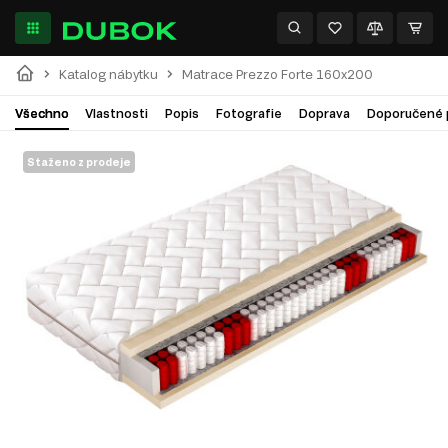
Katalog nábytku
Matrace Prezzo Forte 160x200
Všechno
Vlastnosti
Popis
Fotografie
Doprava
Doporučené 
Staženo z prodeje