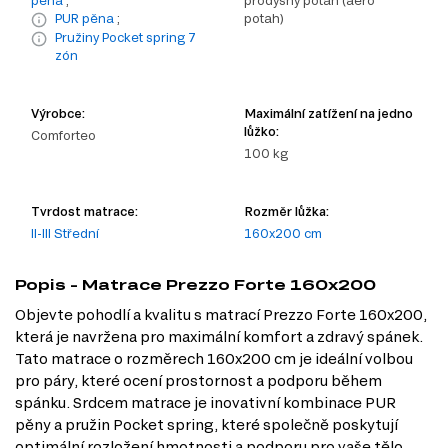
pěna
;
prodyšný potah (aero
PUR pěna
;
potah)
Pružiny Pocket spring 7
zón
Výrobce:
Maximální zatížení na jedno
lůžko:
Comforteo
100 kg
Tvrdost matrace:
Rozměr lůžka:
II-III Střední
160x200 cm
Popis - Matrace Prezzo Forte 160x200
Objevte pohodlí a kvalitu s matrací Prezzo Forte 160x200,
která je navržena pro maximální komfort a zdravý spánek.
Tato matrace o rozměrech 160x200 cm je ideální volbou
pro páry, které ocení prostornost a podporu během
spánku. Srdcem matrace je inovativní kombinace PUR
pěny a pružin Pocket spring, které společně poskytují
optimální rozložení hmotnosti a podporu pro vaše tělo.