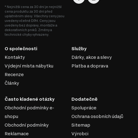
* Nejnižší cena za 30 dní je nejnižší
cena produktu za 30 dní před
PUR PĚNA
uplatněním slevy. Všechny ceny jsou
uvedeny včetně DPH. Ceny jsou
uvedeny bez dopravy, montáže a
Polyuretanová pěna je syntetická porézní pěna na bázi
dekorativních prvků. Změny a
polymeru, která vytváří v matracích ortopedický efekt. V
technické chyby vyhrazeny.
závislosti na typu získaného polyuretanu může být
materiál tvrdý nebo měkký. Jeho výhodou je absence
O společnosti
Služby
pachů a alergická reakce na výrobek se může objevit jen
Kontakty
Dárky, akce a slevy
zřídka. Matrace PPU poskytují dobrou oporu těla během
Výdejní místa nábytku
Platba a doprava
spánku a vytvářejí optimální podmínky pro odpočinek.
Vydrží velké denní zatížení, časem se nedeformuje, jeho
Recenze
porézní struktura umožňuje cirkulaci vzduchu uvnitř
Články
produktu.
Často kladené otázky
Dodatečně
Obchodní podmínky e-
Spolupráce
shopu
Ochrana osobních údajů
Obchodní podmínky
Sitemap
Reklamace
Výrobci