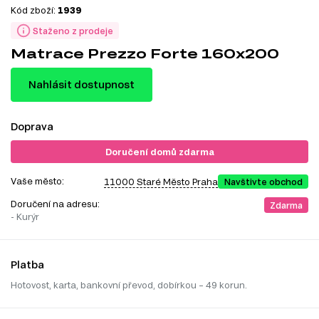
Kód zboží:
1939
Staženo z prodeje
Matrace Prezzo Forte 160x200
Nahlásit dostupnost
Doprava
Doručení domů zdarma
Vaše město:
11000 Staré Město Praha
Navštivte obchod
Doručení na adresu:
Zdarma
- Kurýr
Platba
Hotovost, karta, bankovní převod, dobírkou – 49 korun.