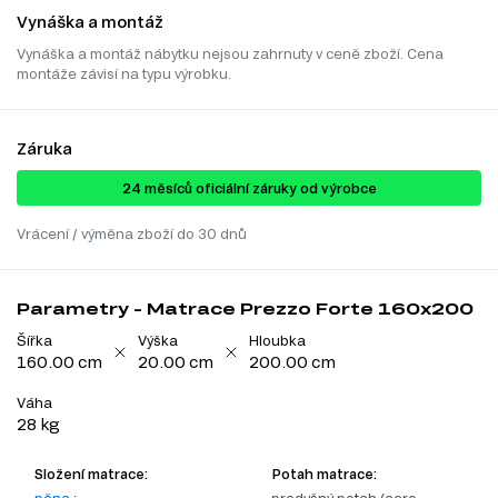
Vynáška a montáž
Vynáška a montáž nábytku nejsou zahrnuty v ceně zboží. Cena
montáže závisí na typu výrobku.
Záruka
24 ​​​​měsíců oficiální záruky od výrobce
Vrácení / výměna zboží do 30 dnů
Parametry - Matrace Prezzo Forte 160x200
Šířka
Výška
Hloubka
160.00 cm
20.00 cm
200.00 cm
Váha
28 kg
Složení matrace:
Potah matrace: