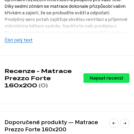
Díky sedmi zónám se matrace dokonale přizpůsobí vašim
křivkám a zajistí, že se probudíte svěží a odpočatí.
Prodyšný aero potah zajišťuje skvělou ventilaci a příjemné
mikroklima během spánku. Navštivte naši prodejnu v
Praze a vyzkoušejte si tuto matraci na vlastní kůži, nebo si
ji objednejte pohodlně online na Dubok.cz.
Číst celý text
Dostupné modifikace produktu
Matrace Prezzo Forte je k dispozici v několika různých
rozměrech, což umožňuje snadné přizpůsobení vašim
Recenze - Matrace
potřebám:
Prezzo Forte
Napsat recenzi
120x200 cm
160x200
(0)
140x200 cm
160x200 cm
180x200 cm
200x200 cm
80x200 cm
90x200 cm
100x200 cm
Doporučené produkty — Matrace
Prezzo Forte 160x200
Charakteristiky, vlastnosti a výhody