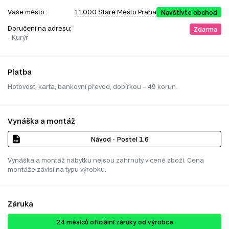
Vaše město:
11000 Staré Město Praha
Navštivte obchod
Doručení na adresu:
Zdarma
- Kurýr
Platba
Hotovost, karta, bankovní převod, dobírkou – 49 korun.
Vynáška a montáž
Návod - Postel 1.6
Vynáška a montáž nábytku nejsou zahrnuty v ceně zboží. Cena
montáže závisí na typu výrobku.
Záruka
24 ​​​​měsíců oficiální záruky od výrobce