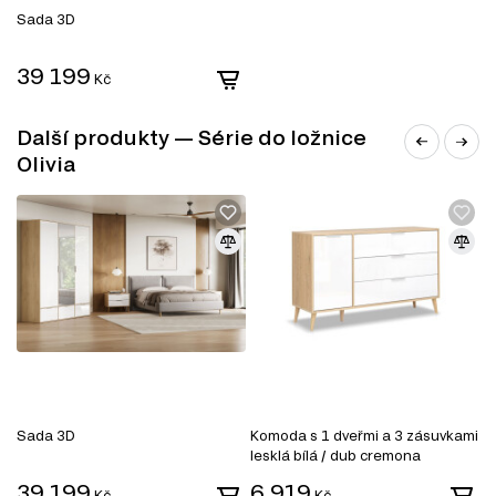
Sada 3D
Komody
Manželské postele
Toaletní stolky do ložnice
39 199
Kč
Šatní skříň
Noční stolky
Objevte všechny možnosti, jak si zařídit ložnici podle
Další produkty — Série do ložnice
svých představ na Dubok.cz.
Olivia
Sada 3D
Komoda s 1 dveřmi a 3 zásuvkami
S
lesklá bílá / dub cremona
b
39 199
6 919
1
Kč
Kč