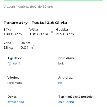
Vrácení / výměna zboží do 30 dnů
Parametry - Postel 1.6 Olivia
Šířka
Výška
Hloubka
198.00 cm
100.00 cm
215.00 cm
Váha
Objem
3
18 kg
0.04 m
Typ látky:
Druh dřeva:
šenil
buk
Výrobce:
Anti-dráp:
Miro Mark
ne
Dekor:
Typ manželské postele:
světle šedá
čalouněná