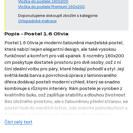
Vložka do postele 160x200
Vložka do postele Premium 160x200
Doporučujeme dokoupit zbožím s kategorie:
Ortopedické matrace
Popis - Postel 1.6 Olivia
Postel 1.6 Olivia je moderní čalouněná manželská postel,
která nabízí nejen elegantní design, ale také vysokou
funkčnost a komfort pro váš spánek. S rozměry 160x200
cm poskytuje dostatek prostoru pro dvě osoby, což z ní
činí ideální volbu pro páry, které hledají pohodlí a styl. Její
světlá šedá barva a povrchová úprava z laminovaného
dřeva dodávají posteli moderní vzhled, který se snadno
kombinuje s různými interiéry. Rám postele je vyroben z
kvalitního buku, což zajišťuje stabilitu a dlouhou životnost.
Bez úložného prostoru, ale s čalouněnou přední stranou, se
postel hodí do menších ložnic, kde oceníte jednoduchost a
funkčnost. Navštivte naši prodejnu v Praze nebo se
podívejte na nabídku na Dubok.cz a objevte, jak může
Číst celý text
Postel 1.6 Olivia obohatit vaši ložnici.