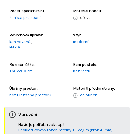
Počet spacích míst:
Material nohou:
2 místa pro spaní
dřevo
Povrchová úprava:
Styl:
laminovaná
;
moderní
lesklá
Rozměr lůžka:
Rám postele:
160x200 cm
bez roštu
Úložný prostor:
Materiál přední strany:
bez úložného prostoru
čalounění
Varování
Navíc je potřeba zakoupit:
Podklad kovový rozebíratelný 1,6x2,0m (krok 45mm)