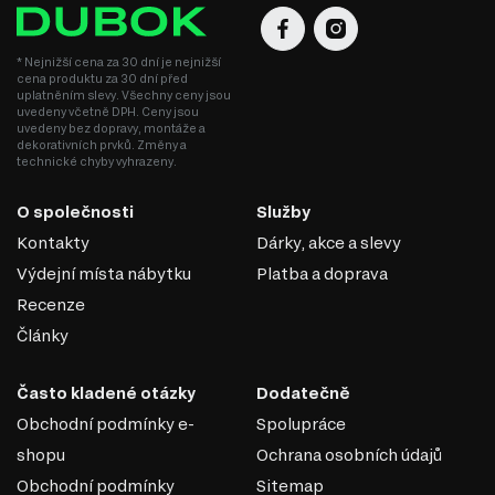
* Nejnižší cena za 30 dní je nejnižší
cena produktu za 30 dní před
uplatněním slevy. Všechny ceny jsou
uvedeny včetně DPH. Ceny jsou
uvedeny bez dopravy, montáže a
dekorativních prvků. Změny a
technické chyby vyhrazeny.
O společnosti
Služby
Kontakty
Dárky, akce a slevy
Výdejní místa nábytku
Platba a doprava
Recenze
Články
Často kladené otázky
Dodatečně
Obchodní podmínky e-
Spolupráce
shopu
Ochrana osobních údajů
Obchodní podmínky
Sitemap