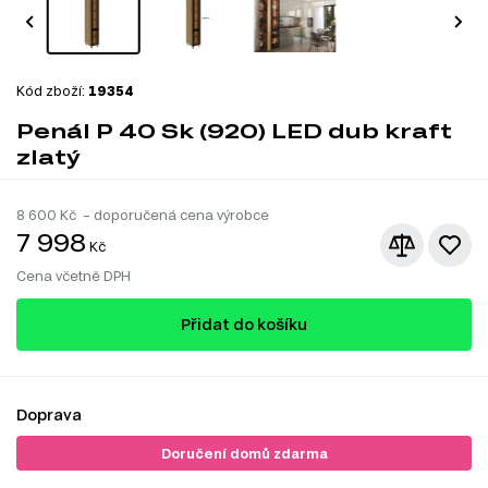
Kód zboží:
19354
Penál P 40 Sk (920) LED dub kraft
zlatý
8 600
Kč – doporučená cena výrobce
7 998
Kč
Cena včetně DPH
Přidat do košíku
Doprava
Doručení domů zdarma