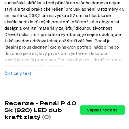
kuchyňská skříňka, která přináší do vašeho domova nejen
styl, ale také praktické řešení pro uskladnění. S rozměry 40
cm na šířku, 233,2 cm na výšku a 57 cm na hloubku se
skvěle hodí do různých prostorů, přičemž jeho elegantní
design a kvalitní materiály zajišťují dlouhou životnost.
Dřevotříska, z níž je skříňka vyrobena, je nejen odolná, ale
také snadno udržovatelná, což šetří váš čas. Penál je
ideální pro uskladnění kuchyňských potřeb, nádobí nebo
dokonce jako stylový prvek pro vystavení dekorací.
Navštivte naši prodejnu v Praze a objevte, jak může tento
kousek obohatit vaši kuchyň!
Číst celý text
Charakteristiky, vlastnosti a výhody
Velikost.
Ideální rozměry 40 cm x 233,2 cm x 57 cm poskytují
dostatek úložného prostoru, aniž by zabíraly příliš místa v kuchyni.
Materiál přední strany.
Dřevotříska zajišťuje vysokou odolnost a
snadnou údržbu, což je ideální pro každodenní používání v
Recenze - Penál P 40
kuchyni.
Sk (920) LED dub
Napsat recenzi
Materiál korpusu.
Také z dřevotřísky, což zaručuje celkovou
kraft zlatý
(0)
stabilitu a dlouhou životnost skříňky.
Styl.
Moderní design skříňky se snadno integruje do různých
interiérů a dodává prostoru elegantní vzhled.