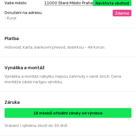
Vaše město:
11000 Staré Město Praha
Navštivte obchod
Doručení na adresu:
Zdarma
- Kurýr
Platba
Hotovost, karta, bankovní převod, dobírkou – 49 korun.
Vynáška a montáž
Vynáška a montáž nábytku nejsou zahrnuty v ceně zboží. Cena
montáže závisí na typu výrobku.
Záruka
18 ​​​​měsíců oficiální záruky od výrobce
Vrácení / výměna zboží do 30 dnů