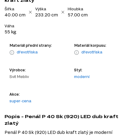
kraft zlatý
Šířka
Výška
Hloubka
40.00 cm
233.20 cm
57.00 cm
Váha
55 kg
Materiál přední strany:
Materiál korpusu:
dřevotříska
dřevotříska
Výrobce:
Styl:
Svit Mebliv
moderní
Akce:
super-cena
Popis - Penál P 40 Sk (920) LED dub kraft
zlatý
Penál P 40 Sk (920) LED dub kraft zlatý je moderní