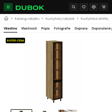
Katalog nábytku
Kuchyňský nábytek
Kuchyňské skříňky
Všechno
Vlastnosti
Popis
Fotografie
Doprava
Doporučené 
SUPER-CENA