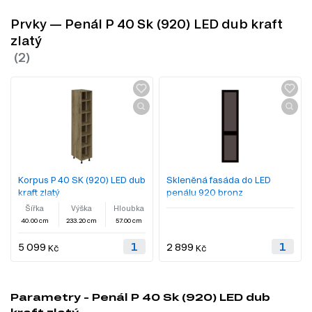
Prvky — Penál P 40 Sk (920) LED dub kraft
zlatý
Korpus P 40 SK (920) LED dub
Skleněná fasáda do LED
kraft zlatý
penálu 920 bronz
Šířka
Výška
Hloubka
40.00 cm
233.20 cm
57.00 cm
5 099
2 899
Kč
Kč
Parametry - Penál P 40 Sk (920) LED dub