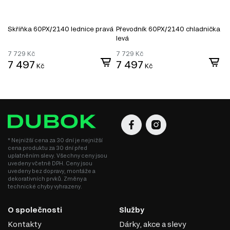
Skříňka 60PХ/2140 lednice pravá
Převodník 60PХ/2140 chladnička
S
levá
7 729
Kč
7 729
Kč
8
7 497
7 497
7
Kč
Kč
MDF
* Nejnižší cena za 30 dní je nejnižší
cena produktu za 30 dní před
uplatněním slevy. Všechny ceny jsou
MDF je jedním z nejoblíbenějších materiálů v
uvedeny včetně DPH. Ceny jsou
nábytkářském průmyslu. Vyrábí se z dřevěných vláken
uvedeny bez dopravy, montáže a
dekorativních prvků. Změny a
lisováním pod vysokým tlakem a teplotou za přidání
technické chyby vyhrazeny.
speciálních pryskyřic. Díky svým vlastnostem se MDF
používá k výrobě korpusového nábytku, dvířek,
O společnosti
Služby
dekorativních panelů a dalších interiérových prvků.
Kontakty
Dárky, akce a slevy