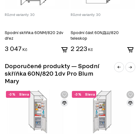
nejen estetický vzhled, ale také usnadňuje údržbu a čištění.
Materiál přední strany.
MDF přední strana nabízí vysokou kvalitu
a elegantní dojem, což zvyšuje celkový vzhled skříňky.
Různé varianty: 30
Různé varianty: 30
Rů
Informace o sestavě
Spodní skříňka 60NМ/820 2dv
Spodní část 60NДШ/820
S
Tato skříňka je součástí sestavy, která se skládá z
dřez
teleskop
t
následujících prvků:
3 047
2 223
3
Fasáda 60N 1dv 720mm Mary Pro Blum, 1 ks.
Kč
Kč
Korpus 60N 1dveře Pro Blum 820mm, 1 ks – 60.00 cm x 82.00 cm x
52.00 cm.
Doporučené produkty — Spodní
Informace o sérii nábytku
skříňka 60N/820 1dv Pro Blum
Mary
Spodní skříňka 60N/820 1dv Pro Blum Mary je také prvkem
modulového systému, konkrétně série nábytku
Modulární
-3 %
Sleva
-3 %
Sleva
kuchyně Mary
. Tento modulový systém se skládá z 251
produktů, které zahrnují:
Spodní kuchyňské skříňky
.
Horní kuchyňské skříňky
.
Kuchyňské skřínky
.
Kuchyňské dvířka
.