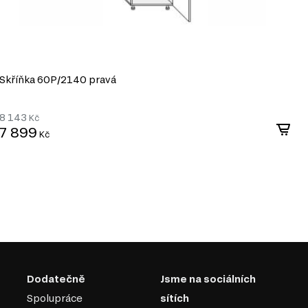
Skříňka 60P/2140 pravá
S
8 143
8
Kč
7 899
7
Kč
Dodatečně
Jsme na sociálních
Spolupráce
sítích