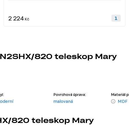
2 224
Kč
0N2SHX/820 teleskop Mary
yl:
Povrchová úprava:
Materiál p
oderní
malovaná
MDF
HX/820 teleskop Mary