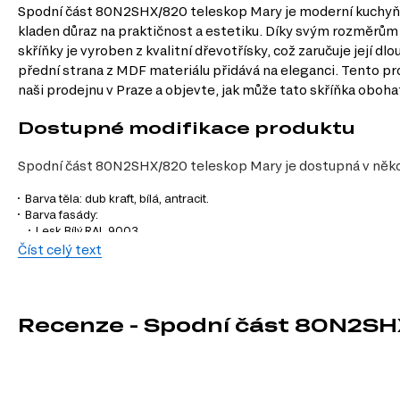
Spodní část 80N2SHX/820 teleskop Mary je moderní kuchyňsk
kladen důraz na praktičnost a estetiku. Díky svým rozměrům 
skříňky je vyroben z kvalitní dřevotřísky, což zaručuje její
přední strana z MDF materiálu přidává na eleganci. Tento pro
naši prodejnu v Praze a objevte, jak může tato skříňka obohat
Dostupné modifikace produktu
Spodní část 80N2SHX/820 teleskop Mary je dostupná v někol
Barva těla: dub kraft, bílá, antracit.
Barva fasády:
Lesk Bílý RAL 9003
Polomat Bílý RAL 9003
Číst celý text
Polomatný Slonová kost RAL 1013
Polomat Kávový RAL 1019
Polomat Šedá RAL 7036
Polomatná Tmavě šedá RAL 7043
Recenze - Spodní část 80N2SH
Lesk 1013 (Oyster white)
Lesk 7043 (Traffic grey B)
Lesk 7036 (Platinum grey)
Lesk 1019 (Šedohnědá)