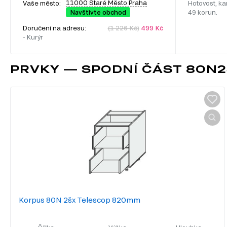
11000 Staré Město Praha
Vaše město:
Hotovost, ka
Navštivte obchod
49 korun.
Doručení na adresu:
(1 226 Kč)
499 Kč
- Kurýr
PRVKY — SPODNÍ ČÁST 80N
Korpus 80N 2šx Telescop 820mm