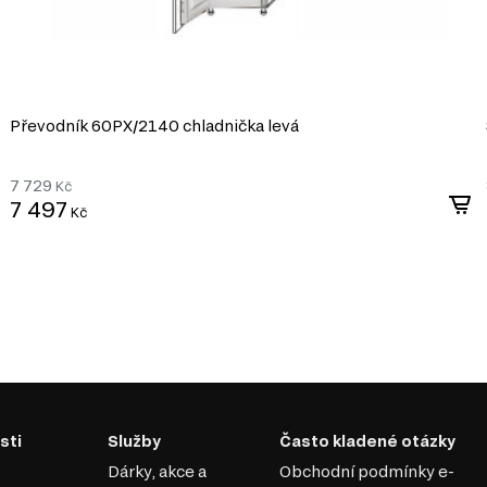
Převodník 60PХ/2140 chladnička levá
7 729
Kč
7 497
Kč
sti
Služby
Často kladené otázky
Dárky, akce a
Obchodní podmínky e-