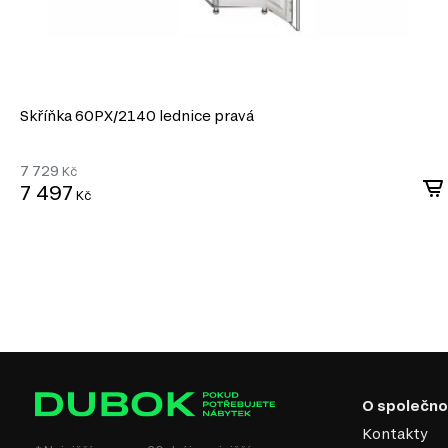
Skříňka 60PХ/2140 lednice pravá
7 729
Kč
7 497
Kč
O společno
Kontakty