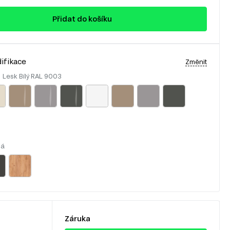
Přidat do košíku
ifikace
Změnit
:
Lesk Bílý RAL 9003
lá
Záruka