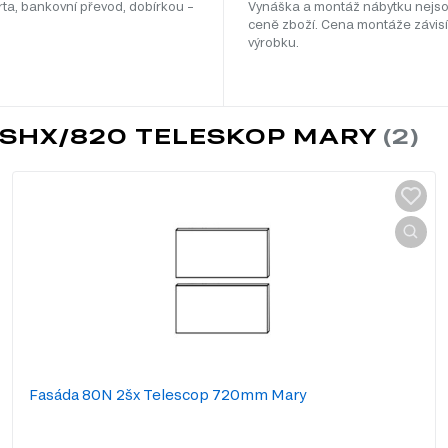
rta, bankovní převod, dobírkou –
Vynáška a montáž nábytku nejso
ceně zboží. Cena montáže závisí
výrobku.
2SHX/820 TELESKOP MARY
Fasáda 80N 2šx Telescop 720mm Mary