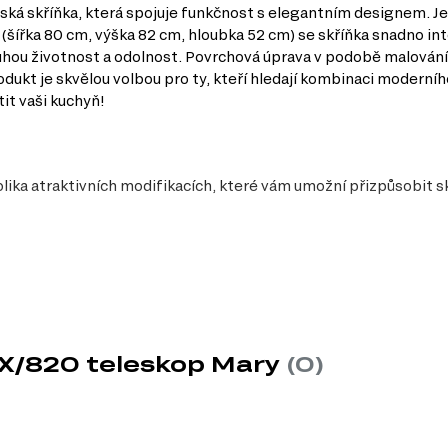
á skříňka, která spojuje funkčnost s elegantním designem. Je 
(šířka 80 cm, výška 82 cm, hloubka 52 cm) se skříňka snadno in
 dlouhou životnost a odolnost. Povrchová úprava v podobě malová
dukt je skvělou volbou pro ty, kteří hledají kombinaci moderního
it vaši kuchyň!
ika atraktivních modifikacích, které vám umožní přizpůsobit s
X/820 teleskop Mary
(0)