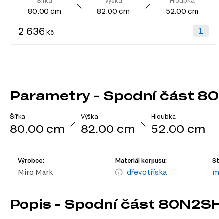
Šířka
Výška
Hloubka
80.00 cm
82.00 cm
52.00 cm
2 636
Kč
Parametry - Spodní část 8
Šířka
Výška
Hloubka
80.00 cm
82.00 cm
52.00 cm
Výrobce:
Materiál korpusu:
St
Miro Mark
dřevotříska
m
Popis - Spodní část 80N2S