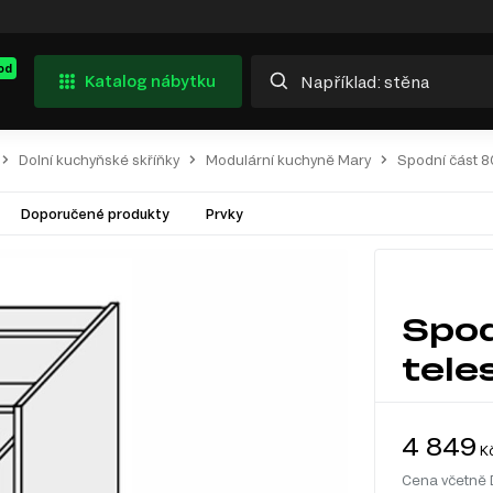
od
Katalog nábytku
Dolní kuchyňské skříňky
Modulární kuchyně Mary
Spodní část 
Doporučené produkty
Prvky
Spo
tele
4 849
K
Cena včetně