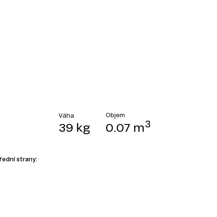
Objem
Váha
3
39 kg
0.07 m
řední strany: