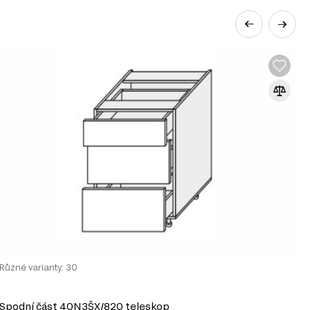
a příliš místa.
251 produktů a nabízí širokou škálu
Různé varianty: 30
R
Spodní část 40N3ŠX/820 teleskop
S