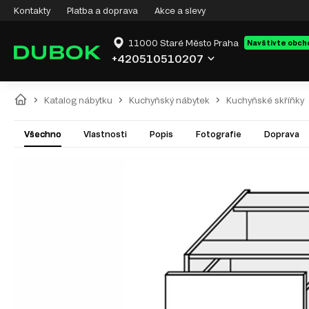
Kontakty
Platba a doprava
Akce a slevy
11000 Staré Město Praha
Navštivte obch
+420510510207
Katalog nábytku
Kuchyňský nábytek
Kuchyňské skříňky
Všechno
Vlastnosti
Popis
Fotografie
Doprava