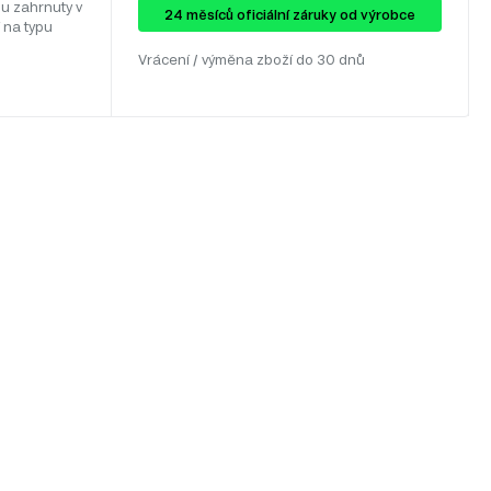
u zahrnuty v
24 ​​​​měsíců oficiální záruky od výrobce
 na typu
Vrácení / výměna zboží do 30 dnů