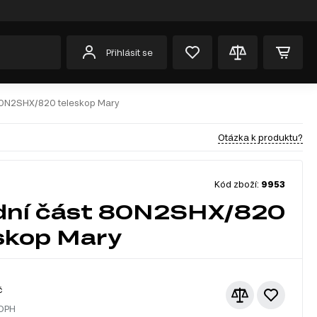
Přihlásit se
80N2SHX/820 teleskop Mary
Otázka k produktu?
Kód zboží:
9953
dní část 80N2SHX/820
skop Mary
č
 DPH