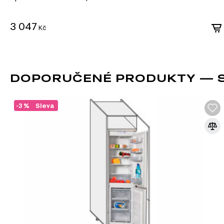
Kuchyňské dvířka
3 047
Kč
DOPORUČENÉ PRODUKTY — S
-3 %
Sleva