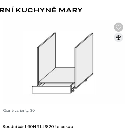
y
RNÍ KUCHYNĚ MARY
 se skříňka ideálně hodí do většiny kuchyňských prostorů, aniž by zabíral
, což je klíčové pro každodenní používání v kuchyni.
ní vzhled, který se snadno kombinuje s ostatním nábytkem.
estetický vzhled, ale také usnadňuje údržbu a čištění.
ťuje kvalitní povrch a dlouhou životnost, přičemž působí velmi elegantně.
vků:
00 cm
u) Modulární kuchyně Mary. Tento modulový systém se skládá z 
í:
Různé varianty: 30
Spodní část 60NДШ/820 teleskop