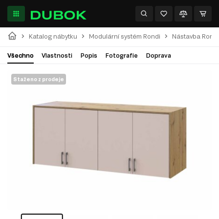
Katalog nábytku
Modulární systém Rondi
Nástavba Rondi 
Všechno
Vlastnosti
Popis
Fotografie
Doprava
Staženo z prodeje