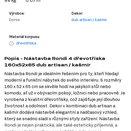
44 kg
0.07 m
Výrobce:
Dekor:
Doros
dub artisan / kašmír
Materiál korpusu:
dřevotříska
Popis - Nástavba Rondi 4 dřevotříska
160x52x65 dub artisan / kašmír
Nástavba Rondi je ideálním řešením pro ty, kteří hledají
moderní a funkční nábytek do svého interiéru. S rozměry
160 x 52 x 65 cm se skvěle hodí na jakýkoli stůl nebo
komodu, ať už v obývacím pokoji, ložnici nebo pracovně. Je
vyrobena z kvalitní dřevotřísky, což zajišťuje její dlouhou
životnost a odolnost. Dekor v kombinaci dub artisan a
kašmír dodává nástavbě elegantní a nadčasový vzhled,
který se snadno sladí s různými styly zařízení. Nástavba
Rondi je nejen praktická, ale také esteticky příjemná, a