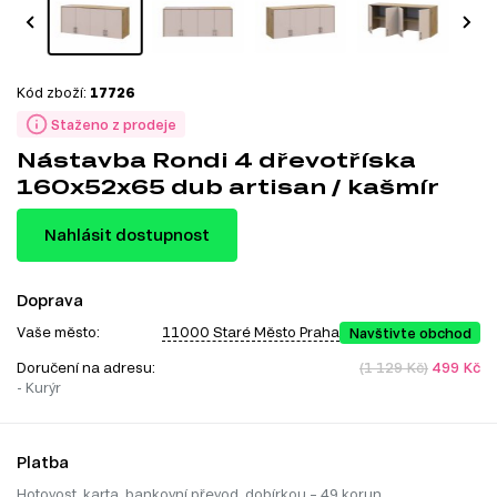
Kód zboží:
17726
Staženo z prodeje
Nástavba Rondi 4 dřevotříska
160x52x65 dub artisan / kašmír
Nahlásit dostupnost
Doprava
Vaše město:
11000 Staré Město Praha
Navštivte obchod
Doručení na adresu:
(1 129 Kč)
499 Kč
- Kurýr
Platba
Hotovost, karta, bankovní převod, dobírkou – 49 korun.