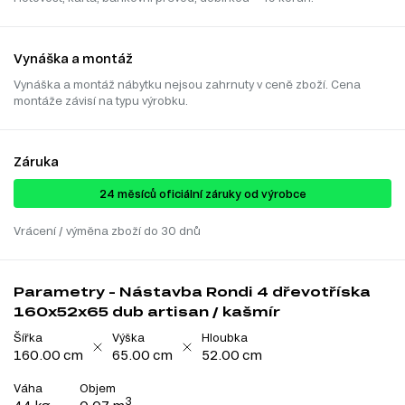
Vynáška a montáž
Vynáška a montáž nábytku nejsou zahrnuty v ceně zboží. Cena
montáže závisí na typu výrobku.
Záruka
24 ​​​​měsíců oficiální záruky od výrobce
Vrácení / výměna zboží do 30 dnů
Parametry - Nástavba Rondi 4 dřevotříska
160x52x65 dub artisan / kašmír
Šířka
Výška
Hloubka
160.00 cm
65.00 cm
52.00 cm
Váha
Objem
3