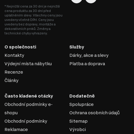
Nástavba Rondi je součástí modulového systému, který se
* Nejnižší cena za 30 dní je nejnižší
skládá z 22 produktů. Tento systém zahrnuje různé
cena produktu za 30 dní před
kategorie nábytku, které si můžete prohlédnout a vybrat:
uplatněním slevy. Všechny ceny jsou
uvedeny včetně DPH. Ceny jsou
Komody
uvedeny bez dopravy, montáže a
Šatní skříň
dekorativních prvků. Změny a
technické chyby vyhrazeny.
O společnosti
Služby
Kontakty
Dárky, akce a slevy
Výdejní místa nábytku
Platba a doprava
Recenze
Články
Často kladené otázky
Dodatečně
Obchodní podmínky e-
Spolupráce
shopu
Ochrana osobních údajů
Obchodní podmínky
Sitemap
Reklamace
Výrobci