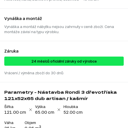
Vynáška a montáž
Vynáška a montáž nábytku nejsou zahrnuty v ceně zboží. Cena
montáže závisí na typu výrobku.
Záruka
24 ​​​​měsíců oficiální záruky od výrobce
Vrácení / výměna zboží do 30 dnů
Parametry - Nástavba Rondi 3 dřevotříska
121x52x65 dub artisan / kašmír
Šířka
Výška
Hloubka
121.00 cm
65.00 cm
52.00 cm
Váha
Objem
3