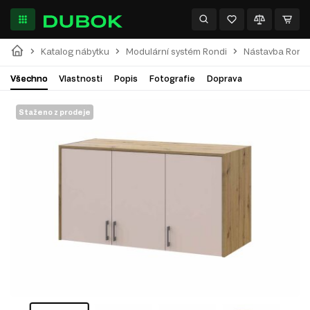
Katalog nábytku
Modulární systém Rondi
Nástavba Rondi 
Všechno
Vlastnosti
Popis
Fotografie
Doprava
Staženo z prodeje