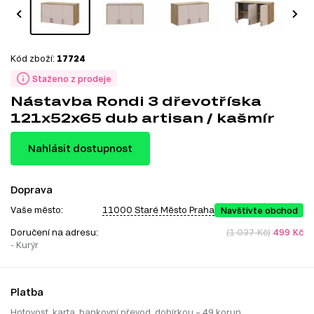
Kód zboží:
17724
Staženo z prodeje
Nástavba Rondi 3 dřevotříska
121x52x65 dub artisan / kašmír
Nahlásit dostupnost
Doprava
Vaše město:
11000 Staré Město Praha
Navštivte obchod
Doručení na adresu:
(1 037 Kč)
499 Kč
- Kurýr
Platba
Hotovost, karta, bankovní převod, dobírkou – 49 korun.