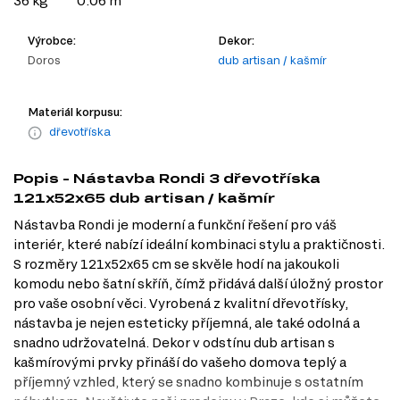
36 kg
0.06 m
Výrobce:
Dekor:
Doros
dub artisan / kašmír
Materiál korpusu:
dřevotříska
Popis - Nástavba Rondi 3 dřevotříska
121x52x65 dub artisan / kašmír
Nástavba Rondi je moderní a funkční řešení pro váš
interiér, které nabízí ideální kombinaci stylu a praktičnosti.
S rozměry 121x52x65 cm se skvěle hodí na jakoukoli
komodu nebo šatní skříň, čímž přidává další úložný prostor
pro vaše osobní věci. Vyrobená z kvalitní dřevotřísky,
nástavba je nejen esteticky příjemná, ale také odolná a
snadno udržovatelná. Dekor v odstínu dub artisan s
kašmírovými prvky přináší do vašeho domova teplý a
příjemný vzhled, který se snadno kombinuje s ostatním