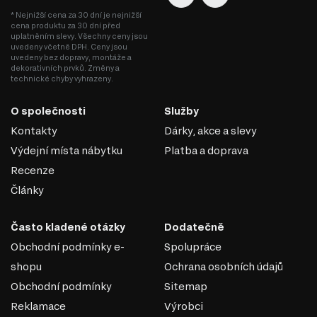
Informace o sérii nábytku
* Nejnižší cena za 30 dní je nejnižší
Tato nástavba je součástí modulového systému, který
cena produktu za 30 dní před
uplatněním slevy. Všechny ceny jsou
zahrnuje širokou škálu produktů, což vám umožňuje
uvedeny včetně DPH. Ceny jsou
vytvořit si vlastní, unikátní kombinaci nábytku. Modulový
uvedeny bez dopravy, montáže a
dekorativních prvků. Změny a
systém Rondi se skládá z 22 produktů, které zahrnují:
technické chyby vyhrazeny.
Komody
Šatní skříň
O společnosti
Služby
Prozkoumejte možnosti, které vám modulový systém
Kontakty
Dárky, akce a slevy
Rondi nabízí, a přizpůsobte si svůj domov podle svých
Výdejní místa nábytku
Platba a doprava
představ.
Recenze
Články
Často kladené otázky
Dodatečně
Obchodní podmínky e-
Spolupráce
shopu
Ochrana osobních údajů
Obchodní podmínky
Sitemap
Reklamace
Výrobci