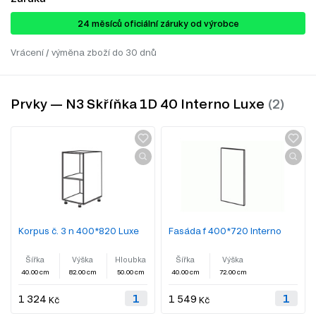
24 ​​​​měsíců oficiální záruky od výrobce
Vrácení / výměna zboží do 30 dnů
Prvky — N3 Skříňka 1D 40 Interno Luxe
Korpus č. 3 n 400*820 Luxe
Fasáda f 400*720 Interno
Šířka
Výška
Hloubka
Šířka
Výška
40.00 cm
82.00 cm
50.00 cm
40.00 cm
72.00 cm
1 324
1 549
Kč
Kč