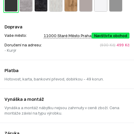
Doprava
Vaše město:
11000 Staré Město Praha
Navštivte obchod
Doručení na adresu:
(930 Kč)
499 Kč
- Kurýr
Platba
Hotovost, karta, bankovní převod, dobírkou – 49 korun.
Vynáška a montáž
Vynáška a montáž nábytku nejsou zahrnuty v ceně zboží. Cena
montáže závisí na typu výrobku.
Záruka