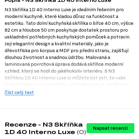
Popis - N3 Skříňka 1D 40 Interno Luxe
N3 Skříňka 1D 40 Interno Luxe je ideálním řešením pro
moderní kuchyně, které kladou důraz na funkčnost a
estetiku. Tato dolní kuchyňská skříňka o šířce 40 cm, výšce
82 cm a hloubce 50 cm poskytuje dostatek prostoru pro
uskladnění potřebných kuchyňských pomůcek a potravin.
Její elegantní design a kvalitní materiály, jako je
dřevotříska pro korpus a MDF pro přední stranu, zajišťují
dlouhou životnost a snadnou údržbu. Malovaná a
laminovaná povrchová úprava dodává skříňce moderní
vzhled, který se hodí do jakéhokoliv interiéru. S N3
Skříňkou 1D 40 Interno Luxe si můžete být jisti, že vaše
kuchyň bude nejen praktická, ale také stylová. Navštivte
naši prodejnu v Praze a objevte tento skvělý produkt na
Číst celý text
vlastní oči!
Dostupné modifikace produktu
N3 Skříňka 1D 40 Interno Luxe je k dispozici v široké škále
Recenze - N3 Skříňka
barevných variant, které vám umožní přizpůsobit ji vašemu
Napsat recenzi
1D 40 Interno Luxe
(0)
stylu a vkusu. Můžete si vybrat z následujících barev těla: