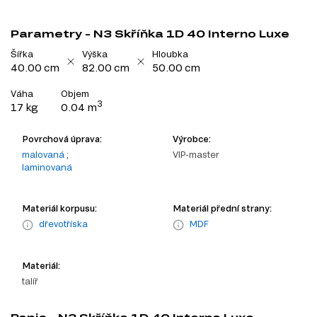
Parametry - N3 Skříňka 1D 40 Interno Luxe
Šířka
Výška
Hloubka
40.00 cm
82.00 cm
50.00 cm
Váha
Objem
3
17 kg
0.04 m
Povrchová úprava:
Výrobce:
malovaná
;
VIP-master
laminovaná
Materiál korpusu:
Materiál přední strany:
dřevotříska
MDF
Materiál:
talíř