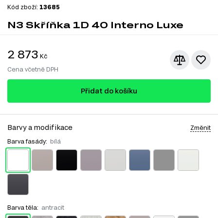
Kód zboží:
13685
N3 Skříňka 1D 40 Interno Luxe
2 873
Kč
Cena včetně DPH
Přidat do košíku
Barvy a modifikace
Změnit
Barva fasády:
bílá
Barva těla:
antracit