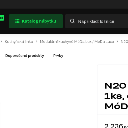
od
Katalog nábytku
Kuchyňská linka
Modulární kuchyně MóDa Lux / MoDa Luxe
N20
Doporučené produkty
Prvky
N20 
1ks,
MóDa
2 236
K