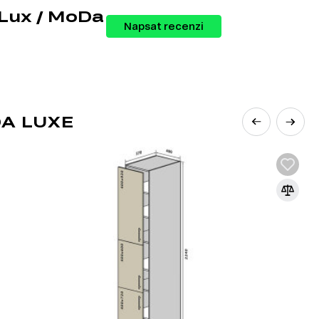
 Lux / MoDa
Napsat recenzi
A LUXE
ožňuje vytvořit si kuchyň přesně podle