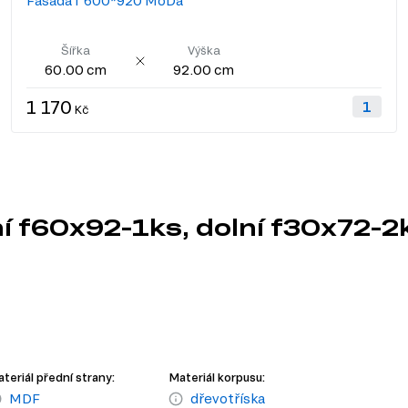
Fasáda f 600*920 MoDa
Šířka
Výška
60.00 cm
92.00 cm
1 170
Kč
ní f60x92-1ks, dolní f30x72-
teriál přední strany:
Materiál korpusu:
MDF
dřevotříska