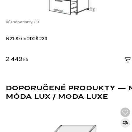
Různé varianty: 39
N21 Skříň 2D2Š 233
2 449
Kč
DOPORUČENÉ PRODUKTY — N2
MÓDA LUX / MODA LUXE