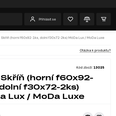
Přihlásit se
 Skříň (horní f60x92-1ks, dolní f30x72-2ks) MóDa Lux / MoDa Luxe
Otázka k produktu?
Kód zboží:
13025
Skříň (horní f60x92-
 dolní f30x72-2ks)
 Lux / MoDa Luxe
č