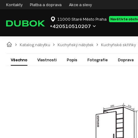
Kontakty
Platba a doprava
Akce a slevy
11000 Staré Město Praha
Navštivte obch
+420510510207
Katalog nábytku
Kuchyňský nábytek
Kuchyňské skříňky
Všechno
Vlastnosti
Popis
Fotografie
Doprava