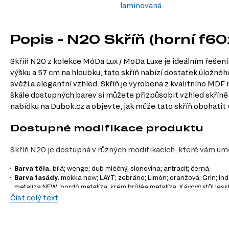
laminovaná
Popis - N20 Skříň (horní f6
Skříň N20 z kolekce MóDa Lux / MoDa Luxe je ideálním řešení
výšku a 57 cm na hloubku, tato skříň nabízí dostatek úložné
svěží a elegantní vzhled. Skříň je vyrobena z kvalitního MDF 
škále dostupných barev si můžete přizpůsobit vzhled skříně t
nabídku na Dubok.cz a objevte, jak může tato skříň obohatit 
Dostupné modifikace produktu
Skříň N20 je dostupná v různých modifikacích, které vám umožn
Barva těla.
bílá; wenge; dub mléčný; slonovina; antracit; černá.
Barva fasády.
mokka new; LAYT; zebráno; Limón; oranžová; Grin; indigo
metalíza NEW; bordó metalíza; krém brûlée metalíza; Kávový stůl lesk
Číst celý text
Charakteristiky, vlastnosti a výhod
Velikost.
Šířka 60 cm, výška 233 cm a hloubka 57 cm poskytují dostate