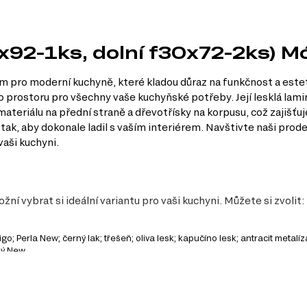
0x92-1ks, dolní f30x72-2ks) 
m pro moderní kuchyně, které kladou důraz na funkčnost a estet
ho prostoru pro všechny vaše kuchyňské potřeby. Její lesklá la
materiálu na přední straně a dřevotřísky na korpusu, což zajišťu
ak, aby dokonale ladil s vaším interiérem. Navštivte naši prode
vaši kuchyni.
í vybrat si ideální variantu pro vaši kuchyni. Můžete si zvolit:
; Perla New; černý lak; třešeň; oliva lesk; kapučíno lesk; antracit metalíza
lý New.
y
k úložného prostoru, aniž by zabíraly příliš místa v kuchyni.