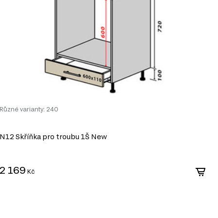
Různé varianty: 240
N12 Skříňka pro troubu 1Š New
S
3
2 169
Kč
3