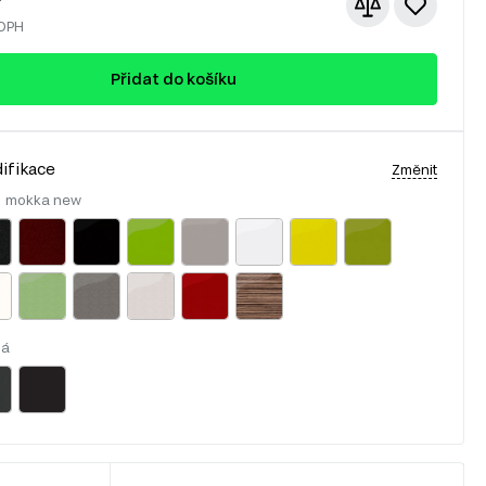
 DPH
Přidat do košíku
ifikace
Změnit
:
mokka new
lá