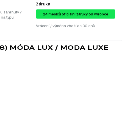
Záruka
u zahrnuty v
24 ​​​​měsíců oficiální záruky od výrobce
 na typu
Vrácení / výměna zboží do 30 dnů
S) MÓDA LUX / MODA LUXE