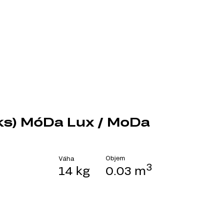
2ks) MóDa Lux / MoDa
Objem
Váha
3
14 kg
0.03 m