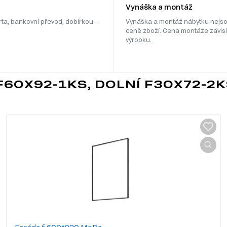
Vynáška a montáž
rta, bankovní převod, dobírkou –
Vynáška a montáž nábytku nejso
ceně zboží. Cena montáže závisí
výrobku.
F60X92-1KS, DOLNÍ F30X72-2K