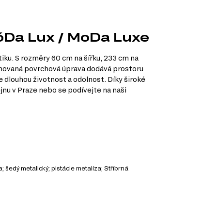
MóDa Lux / MoDa Luxe
iku. S rozměry 60 cm na šířku, 233 cm na
minovaná povrchová úprava dodává prostoru
je dlouhou životnost a odolnost. Díky široké
jnu v Praze nebo se podívejte na naši
; šedý metalický; pistácie metalíza; Stříbrná