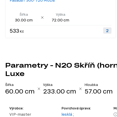
Fasáda f 300*720 MoDa
Šířka
Výška
30.00 cm
72.00 cm
533
Kč
Parametry - N20 Skříň (hor
Luxe
Šířka
Výška
Hloubka
60.00 cm
233.00 cm
57.00 cm
Výrobce:
Povrchová úprava:
Ma
VIP-master
lesklá
;