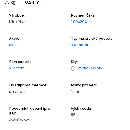
3
75 kg
0.24 m
Výrobce:
Rozměr lůžka:
Miro Mark
160x200 cm
Akce:
Typ manželské postele:
akce
standardní
Rám postele:
Styl:
s roštem
venkovský styl
Dostupnost matrace:
Místo pro věci:
s matrací
Není
Počet míst k spaní (pro
Výška sedu:
ERP):
55 cm
dvojlůžkové