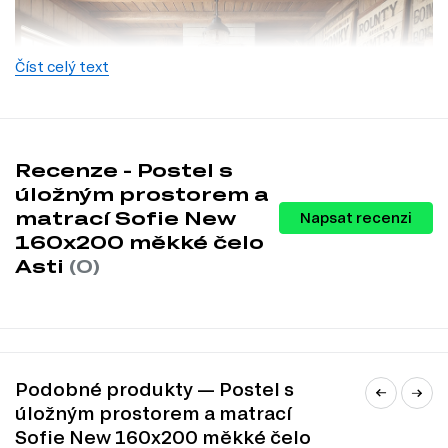
Číst celý text
Recenze - Postel s
úložným prostorem a
matrací Sofie New
Napsat recenzi
160x200 měkké čelo
Asti
(0)
VENKOVSKÝ STYL
Neobvyklý styl interiéru je oblíbený v designu
venkovských domů, letních chat a statků. Design je stále
častější v kavárnách, hotelech, rekreačních střediscích a
Podobné produkty — Postel s
dokonce i v městských bytech. Přestože se country styl
liší svými jedinečnými dekoracemi a designem v závislosti
úložným prostorem a matrací
na etnickém regionu, národních tradicích a folklóru,
Sofie New 160x200 měkké čelo