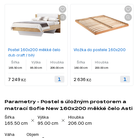
Postel 160x200 měkké čelo
Vložka do postele 160x200
dub craft / bílý
Šířka
Výška
Hloubka
Šířka
Hloubka
165.50 cm
95.00 cm
206.00 cm
160.00 cm
200.00 cm
7 249
2 636
Kč
Kč
Parametry - Postel s úložným prostorem a
matrací Sofie New 160x200 měkké čelo Asti
Šířka
Výška
Hloubka
165.50 cm
95.00 cm
206.00 cm
Váha
Objem