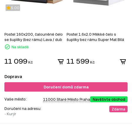
5.00
Postel 160x200, čalouněné čelo
Postel 1.6x2.0 Měkké čelo s
M
se šuplíky (bez rámu) Lava / dub
šuplíky bez rámu Super Mat Bílá
m
kraft Luna
Barton
Na skladě
11 099
11 599
Kč
Kč
Doprava
Doručení domů zdarma
Vaše město:
11000 Staré Město Praha
Navštivte obchod
Doručení na adresu:
Zdarma
- Kurýr