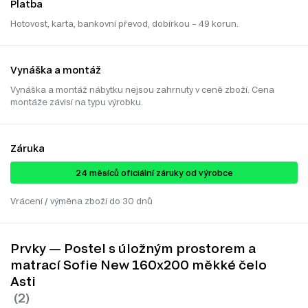
Platba
Hotovost, karta, bankovní převod, dobírkou – 49 korun.
Vynáška a montáž
Vynáška a montáž nábytku nejsou zahrnuty v ceně zboží. Cena
montáže závisí na typu výrobku.
Záruka
24 ​​​​měsíců oficiální záruky od výrobce
Vrácení / výměna zboží do 30 dnů
Prvky — Postel s úložným prostorem a
matrací Sofie New 160x200 měkké čelo
Asti