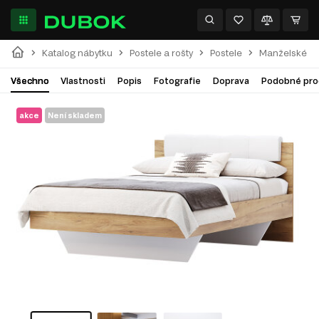
Katalog nábytku
Postele a rošty
Postele
Manželské po
Všechno
Vlastnosti
Popis
Fotografie
Doprava
Podobné pro
akce
Není skladem