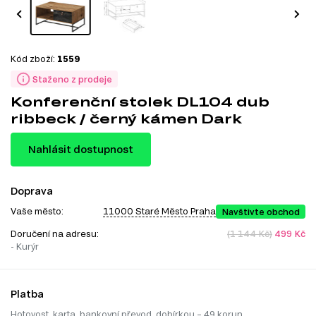
Kód zboží:
1559
Staženo z prodeje
Konferenční stolek DL104 dub
ribbeck / černý kámen Dark
Nahlásit dostupnost
Doprava
Vaše město:
11000 Staré Město Praha
Navštivte obchod
Doručení na adresu:
(1 144 Kč)
499 Kč
- Kurýr
Platba
Hotovost, karta, bankovní převod, dobírkou – 49 korun.