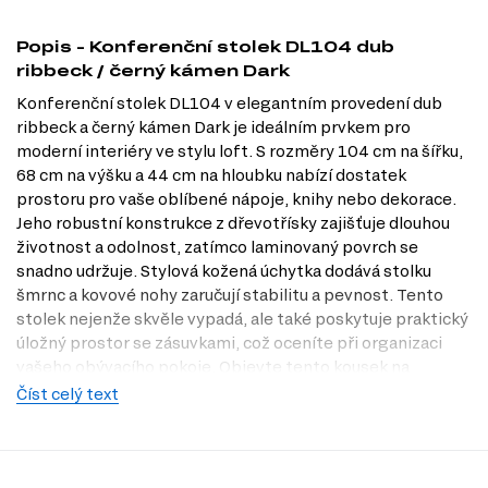
Popis - Konferenční stolek DL104 dub
ribbeck / černý kámen Dark
Konferenční stolek DL104 v elegantním provedení dub
ribbeck a černý kámen Dark je ideálním prvkem pro
moderní interiéry ve stylu loft. S rozměry 104 cm na šířku,
68 cm na výšku a 44 cm na hloubku nabízí dostatek
prostoru pro vaše oblíbené nápoje, knihy nebo dekorace.
Jeho robustní konstrukce z dřevotřísky zajišťuje dlouhou
životnost a odolnost, zatímco laminovaný povrch se
snadno udržuje. Stylová kožená úchytka dodává stolku
šmrnc a kovové nohy zaručují stabilitu a pevnost. Tento
stolek nejenže skvěle vypadá, ale také poskytuje praktický
úložný prostor se zásuvkami, což oceníte při organizaci
vašeho obývacího pokoje. Objevte tento kousek na
Dubok.cz a navštivte naši prodejnu v Praze pro osobní
Číst celý text
prohlídku.
Charakteristiky, vlastnosti a výhody