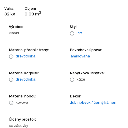
Váha
Objem
3
32 kg
0.09 m
Výrobce:
Styl:
Piaski
loft
Materiál přední strany:
Povrchová úprava:
dřevotříska
laminovaná
Materiál korpusu:
Nábytková úchytka:
dřevotříska
kůže
Material nohou:
Dekor:
kovové
dub ribbeck / černý kámen
Úložný prostor:
se zásuvky