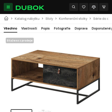
Katalog nábytku
Stoly
Konferenční stolky
Série do ob
Všechno
Vlastnosti
Popis
Fotografie
Doprava
Doporučené 
Staženo z prodeje