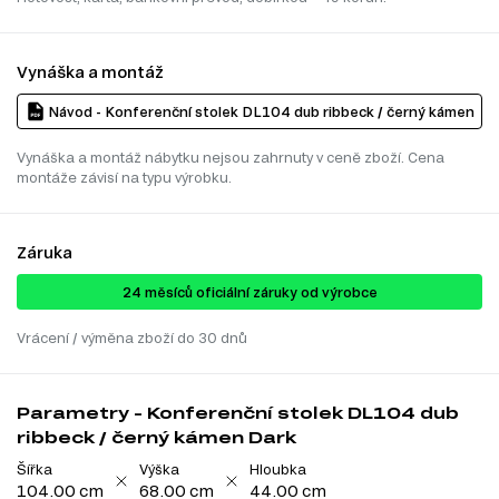
Vynáška a montáž
Návod - Konferenční stolek DL104 dub ribbeck / černý kámen
Vynáška a montáž nábytku nejsou zahrnuty v ceně zboží. Cena
montáže závisí na typu výrobku.
Záruka
24 ​​​​měsíců oficiální záruky od výrobce
Vrácení / výměna zboží do 30 dnů
Parametry - Konferenční stolek DL104 dub
ribbeck / černý kámen Dark
Šířka
Výška
Hloubka
104.00 cm
68.00 cm
44.00 cm