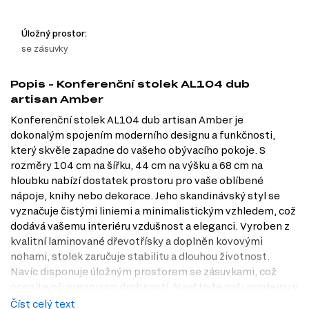
Úložný prostor:
se zásuvky
Popis - Konferenční stolek AL104 dub
artisan Amber
Konferenční stolek AL104 dub artisan Amber je
dokonalým spojením moderního designu a funkčnosti,
který skvěle zapadne do vašeho obývacího pokoje. S
rozměry 104 cm na šířku, 44 cm na výšku a 68 cm na
hloubku nabízí dostatek prostoru pro vaše oblíbené
nápoje, knihy nebo dekorace. Jeho skandinávský styl se
vyznačuje čistými liniemi a minimalistickým vzhledem, což
dodává vašemu interiéru vzdušnost a eleganci. Vyroben z
kvalitní laminované dřevotřísky a doplněn kovovými
nohami, stolek zaručuje stabilitu a dlouhou životnost.
Navíc disponuje úložným prostorem se zásuvkami, což
oceníte při organizaci drobností. Navštivte naši prodejnu v
Praze nebo se podívejte na nabídku na Dubok.cz a objevte,
Číst celý text