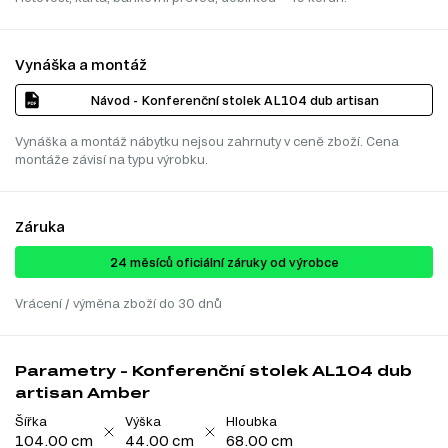
Vynáška a montáž
Návod - Konferenční stolek AL104 dub artisan
Vynáška a montáž nábytku nejsou zahrnuty v ceně zboží. Cena
montáže závisí na typu výrobku.
Záruka
24 ​​​​měsíců oficiální záruky od výrobce
Vrácení / výměna zboží do 30 dnů
Parametry - Konferenční stolek AL104 dub
artisan Amber
Šířka
Výška
Hloubka
104.00 cm
44.00 cm
68.00 cm