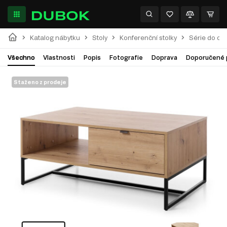
Katalog nábytku
Stoly
Konferenční stolky
Série do ob
Všechno
Vlastnosti
Popis
Fotografie
Doprava
Doporučené 
Staženo z prodeje