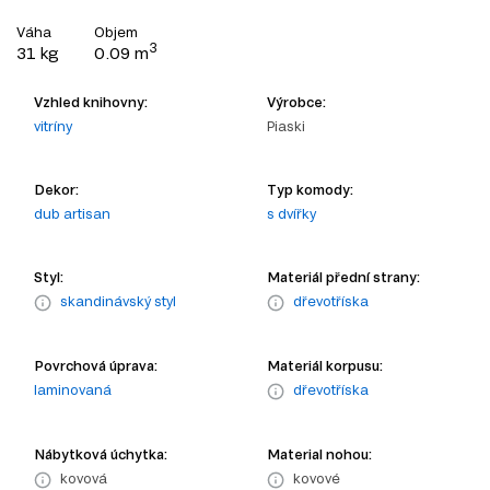
Váha
Objem
3
31 kg
0.09 m
Vzhled knihovny:
Výrobce:
vitríny
Piaski
Dekor:
Typ komody:
dub artisan
s dvířky
Styl:
Materiál přední strany:
skandinávský styl
dřevotříska
Povrchová úprava:
Materiál korpusu:
laminovaná
dřevotříska
Nábytková úchytka:
Material nohou:
kovová
kovové