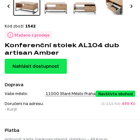
Kód zboží:
1542
Staženo z prodeje
Konferenční stolek AL104 dub
artisan Amber
Nahlásit dostupnost
Doprava
Vaše město:
11000 Staré Město Praha
Navštivte obchod
Doručení na adresu:
(1 111 Kč)
499 Kč
- Kurýr
Platba
Hotovost, karta, bankovní převod, dobírkou – 49 korun.