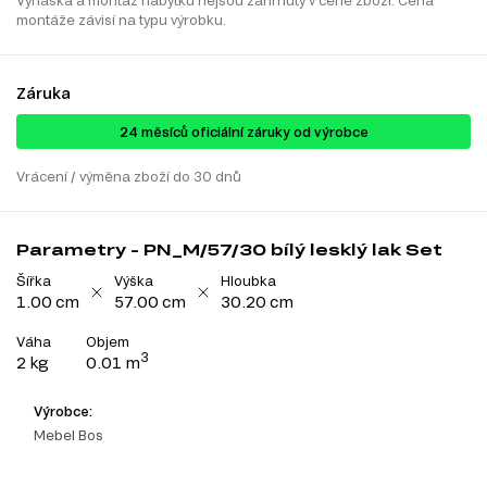
Vynáška a montáž nábytku nejsou zahrnuty v ceně zboží. Cena
montáže závisí na typu výrobku.
Záruka
24 ​​​​měsíců oficiální záruky od výrobce
Vrácení / výměna zboží do 30 dnů
Parametry - PN_M/57/30 bílý lesklý lak Set
Šířka
Výška
Hloubka
1.00 cm
57.00 cm
30.20 cm
Váha
Objem
3
2 kg
0.01 m
Výrobce:
Mebel Bos