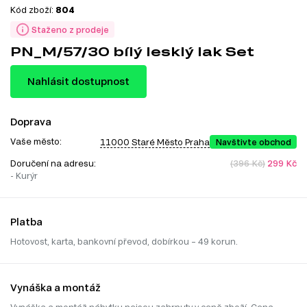
Kód zboží:
804
Staženo z prodeje
PN_M/57/30 bílý lesklý lak Set
Nahlásit dostupnost
Doprava
Vaše město:
11000 Staré Město Praha
Navštivte obchod
Doručení na adresu:
(396 Kč)
299 Kč
- Kurýr
Platba
Hotovost, karta, bankovní převod, dobírkou – 49 korun.
Vynáška a montáž