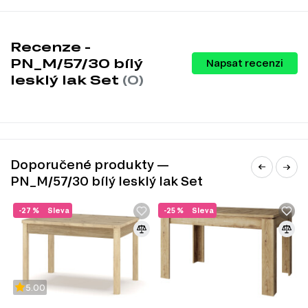
Recenze -
PN_M/57/30 bílý
Napsat recenzi
lesklý lak Set
(0)
Doporučené produkty —
PN_M/57/30 bílý lesklý lak Set
-27 %
Sleva
-25 %
Sleva
5.00