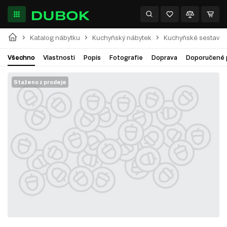
Katalog nábytku
Kuchyňský nábytek
Kuchyňské sestavy
Všechno
Vlastnosti
Popis
Fotografie
Doprava
Doporučené 
Staženo z prodeje