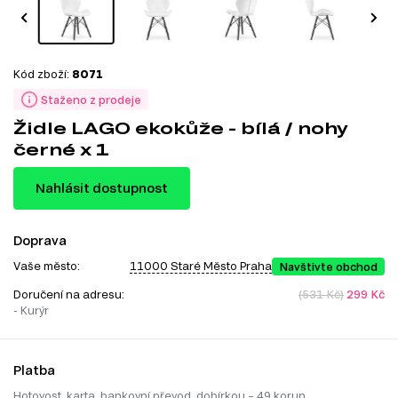
Kód zboží:
8071
Staženo z prodeje
Židle LAGO ekokůže - bílá / nohy
černé x 1
Nahlásit dostupnost
Doprava
Vaše město:
11000 Staré Město Praha
Navštivte obchod
Doručení na adresu:
(531 Kč)
299 Kč
- Kurýr
Platba
Hotovost, karta, bankovní převod, dobírkou – 49 korun.