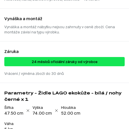
Vynáška a montáž
Vynáška a montáž nábytku nejsou zahrnuty v ceně zboží. Cena
montáže závisí na typu výrobku.
Záruka
24 ​​​​měsíců oficiální záruky od výrobce
Vrácení / výměna zboží do 30 dnů
Parametry - Židle LAGO ekokůže - bílá / nohy
černé x 1
Šířka
Výška
Hloubka
47.50 cm
74.00 cm
52.00 cm
Váha