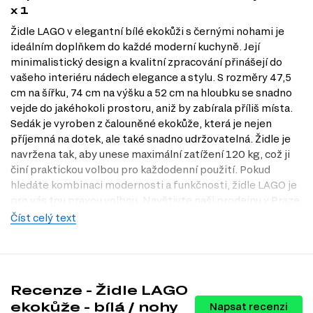
x 1
Židle LAGO v elegantní bílé ekokůži s černými nohami je
ideálním doplňkem do každé moderní kuchyně. Její
minimalistický design a kvalitní zpracování přinášejí do
vašeho interiéru nádech elegance a stylu. S rozměry 47,5
cm na šířku, 74 cm na výšku a 52 cm na hloubku se snadno
vejde do jakéhokoli prostoru, aniž by zabírala příliš místa.
Sedák je vyroben z čalouněné ekokůže, která je nejen
příjemná na dotek, ale také snadno udržovatelná. Židle je
navržena tak, aby unese maximální zatížení 120 kg, což ji
činí praktickou volbou pro každodenní použití. Pokud
hledáte kombinaci modernosti a funkčnosti, židle LAGO je
pro vás tou pravou volbou. Navštivte naši prodejnu v Praze
a vyberte si tu pravou pro váš domov na Dubok.cz.
Číst celý text
Dostupné modifikace produktu
Židle LAGO je dostupná v několika atraktivních dekorech:
černý
Recenze - Židle LAGO
bílý / přírodní
ekokůže - bílá / nohy
Napsat recenzi
bílý / černý