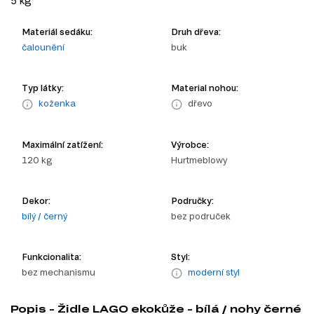
5 kg
Materiál sedáku:
Druh dřeva:
čalounění
buk
Typ látky:
Material nohou:
koženka
dřevo
Maximální zatížení:
Výrobce:
120 kg
Hurtmeblowy
Dekor:
Područky:
bílý / černý
bez područek
Funkcionalita:
Styl:
bez mechanismu
moderní styl
Popis - Židle LAGO ekokůže - bílá / nohy černé