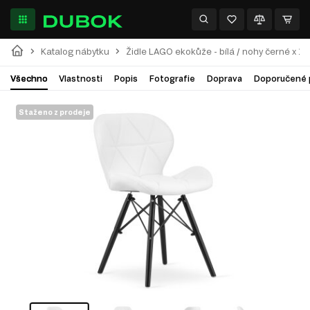
Katalog nábytku
Židle LAGO ekokůže - bílá / nohy černé x 1
Všechno
Vlastnosti
Popis
Fotografie
Doprava
Doporučené 
Staženo z prodeje