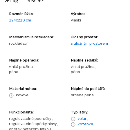
261 kg
6.69 m
Rozměr lůžka:
Výrobce:
124x210 cm
Piaski
Mechanismus rozkládání:
Úložný prostor:
rozkládací
s úložným prostorem
Náplně opěradla:
Náplně sedáků:
vlnitá pružina ;
vlnitá pružina ;
pěna
pěna
Material nohou:
Náplně do polštářů:
kovové
drcená pěna
Funkcionalita:
Typ látky:
regulovatelné područky ;
velur
;
regulovatelné opěrky hlavy ;
koženka
opěrák potažený látkou