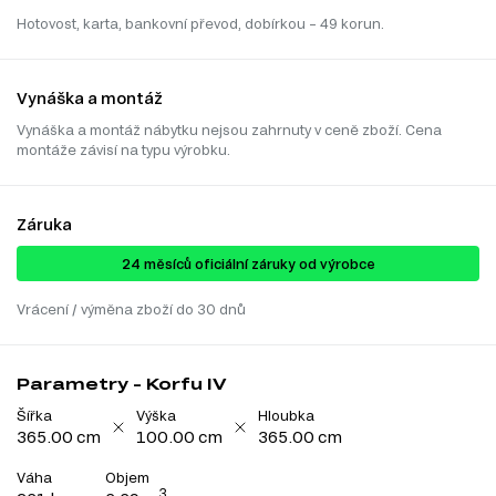
Hotovost, karta, bankovní převod, dobírkou – 49 korun.
Vynáška a montáž
Vynáška a montáž nábytku nejsou zahrnuty v ceně zboží. Cena
montáže závisí na typu výrobku.
Záruka
24 ​​​​měsíců oficiální záruky od výrobce
Vrácení / výměna zboží do 30 dnů
Parametry - Korfu IV
Šířka
Výška
Hloubka
365.00 cm
100.00 cm
365.00 cm
Váha
Objem
3