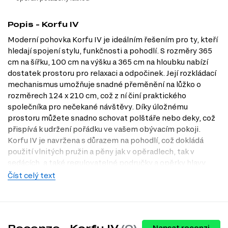
Popis - Korfu IV
Moderní pohovka Korfu IV je ideálním řešením pro ty, kteří
hledají spojení stylu, funkčnosti a pohodlí. S rozměry 365
cm na šířku, 100 cm na výšku a 365 cm na hloubku nabízí
dostatek prostoru pro relaxaci a odpočinek. Její rozkládací
mechanismus umožňuje snadné přeměnění na lůžko o
rozměrech 124 x 210 cm, což z ní činí praktického
společníka pro nečekané návštěvy. Díky úložnému
prostoru můžete snadno schovat polštáře nebo deky, což
přispívá k udržení pořádku ve vašem obývacím pokoji.
Korfu IV je navržena s důrazem na pohodlí, což dokládá
použití vlnitých pružin a pěny jak v opěradlech, tak v
sedácích, a také regulovatelné područky a opěrky hlavy,
které zajistí maximální komfort. Stylový potah z veluru a
Číst celý text
koženky dodává pohovce elegantní vzhled, zatímco
kovové nohy zajišťují stabilitu a odolnost. Navštivte naši
prodejnu v Praze a objevte, jak může Korfu IV obohatit váš
domov. Naše nabídka na Dubok.cz je navržena tak, aby vám
Recenze - Korfu IV
(0)
Napsat recenzi