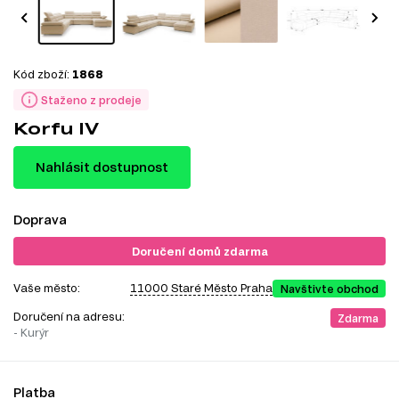
Kód zboží:
1868
Staženo z prodeje
Korfu IV
Nahlásit dostupnost
Doprava
Doručení domů zdarma
Vaše město:
11000 Staré Město Praha
Navštivte obchod
Doručení na adresu:
Zdarma
- Kurýr
Platba