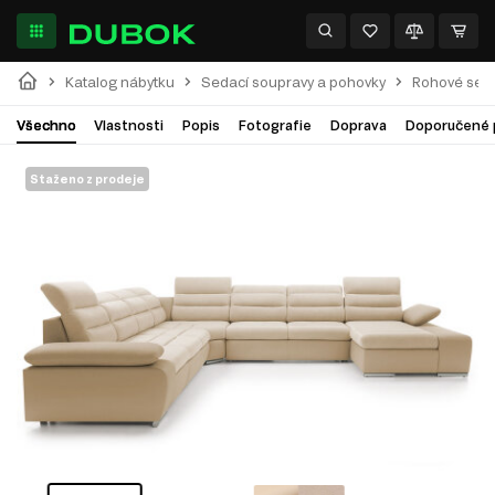
Katalog nábytku
Sedací soupravy a pohovky
Rohové seda
Všechno
Vlastnosti
Popis
Fotografie
Doprava
Doporučené 
Staženo z prodeje