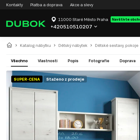
Kontakty
Platba a doprava
Akce a slevy
11000 Staré Město Praha
Navštivte obch
+420510510207
Katalog nábytku
Dětský nábytek
Dětské sestavy, pokoje
Všechno
Vlastnosti
Popis
Fotografie
Doprava
SUPER-CENA
Staženo z prodeje