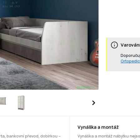
Varován
Doporučuj
Ortopedic
Vynáška a montáž
rta, bankovní převod, dobírkou –
Vynáška a montáž nábytku nejso