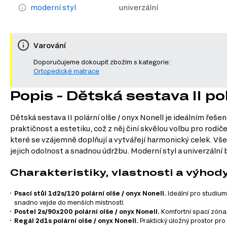
moderní styl
univerzální
Varování
Doporučujeme dokoupit zbožím s kategorie:
Ortopedické matrace
Popis - Dětská sestava II pol
Dětská sestava II polární olše / onyx Nonell je ideálním ře
praktičnost a estetiku, což z něj činí skvělou volbu pro rodi
které se vzájemně doplňují a vytvářejí harmonický celek. Vš
jejich odolnost a snadnou údržbu. Moderní styl a univerzáln
Charakteristiky, vlastnosti a výhod
Psací stůl 1d2s/120 polární olše / onyx Nonell.
Ideální pro studium
snadno vejde do menších místností.
Postel 2s/90x200 polární olše / onyx Nonell.
Komfortní spací zóna 
Regál 2d1s polární olše / onyx Nonell.
Praktický úložný prostor pro 