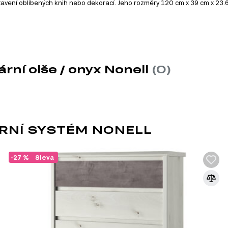
tavení oblíbených knih nebo dekorací. Jeho rozměry 120 cm x 39 cm x 23.6
cm x 210 cm x 61 cm, která nabízí dostatek místa pro oblečení a další osob
ární olše / onyx Nonell
(0)
RNÍ SYSTÉM NONELL
který zahrnuje celkem 15 produktů. V rámci této série si můžete
-27 %
Sleva