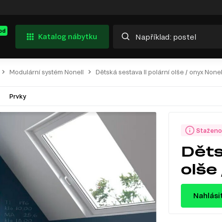
od
Katalog nábytku
Modulární systém Nonell
Dětská sestava II polární olše / onyx Nonel
Prvky
Staženo
Děts
olše
Nahlási