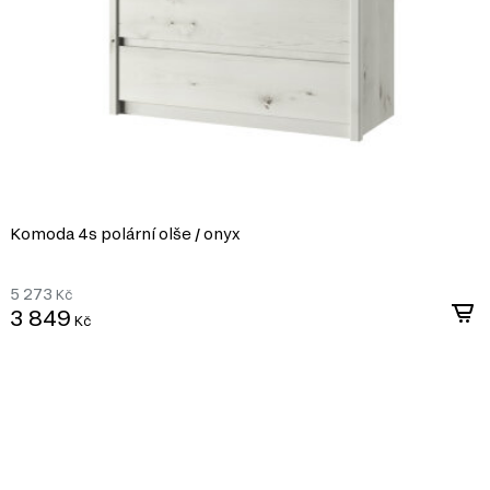
ábytku na Dubok.cz, který splní vaše očekávání v oblasti modern
teriálů v nábytkářském
tlakem s přidáním
álem pro výrobu
díky své ekonomičnosti,
Komoda 4s polární olše / onyx
5 273
Kč
m nebo jiném stylu díky
3 849
Kč
bu nábytku různých tvarů a
i, ultrafialovému záření a
ldehydu v souladu s
ýrobě, které umožňuje