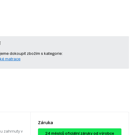
í
eme dokoupit zbožím s kategorie:
ké matrace
Záruka
u zahrnuty v
24 ​​​​měsíců oficiální záruky od výrobce