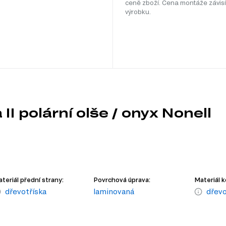
ceně zboží. Cena montáže závisí
výrobku.
I polární olše / onyx Nonell
teriál přední strany:
Povrchová úprava:
Materiál k
dřevotříska
laminovaná
dřevo