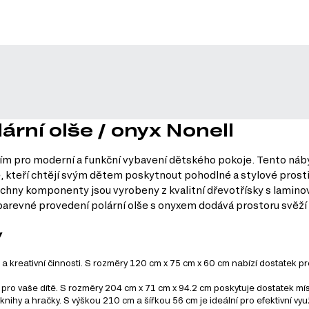
ární olše / onyx Nonell
šením pro moderní a funkční vybavení dětského pokoje. Tento náb
če, kteří chtějí svým dětem poskytnout pohodlné a stylové prostř
echny komponenty jsou vyrobeny z kvalitní dřevotřísky s lamino
í barevné provedení polární olše s onyxem dodává prostoru svěž
y
 a kreativní činnosti. S rozměry 120 cm x 75 cm x 60 cm nabízí dostatek pr
pro vaše dítě. S rozměry 204 cm x 71 cm x 94.2 cm poskytuje dostatek mí
knihy a hračky. S výškou 210 cm a šířkou 56 cm je ideální pro efektivní využi