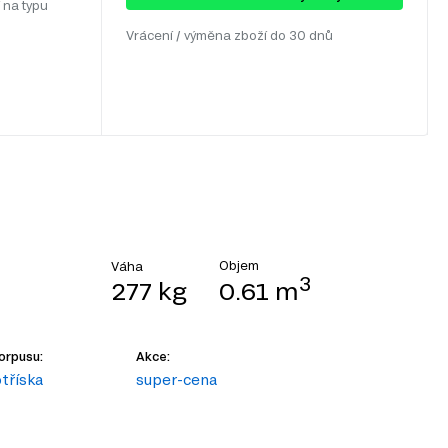
 na typu
Vrácení / výměna zboží do 30 dnů
Objem
Váha
3
277 kg
0.61 m
orpusu:
Akce:
tříska
super-cena