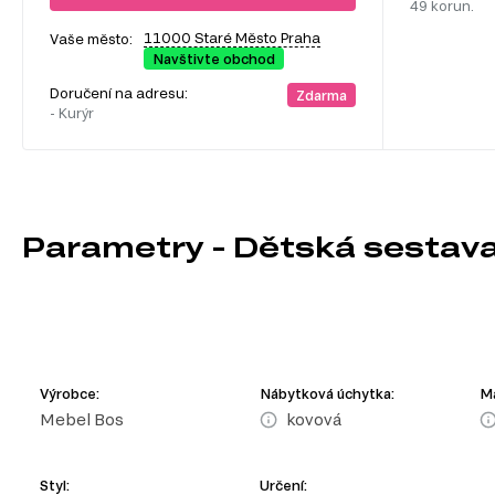
49 korun.
11000 Staré Město Praha
Vaše město:
Navštivte obchod
Doručení na adresu:
Zdarma
- Kurýr
Parametry - Dětská sestava I
Výrobce:
Nábytková úchytka:
Ma
Mebel Bos
kovová
Styl:
Určení: