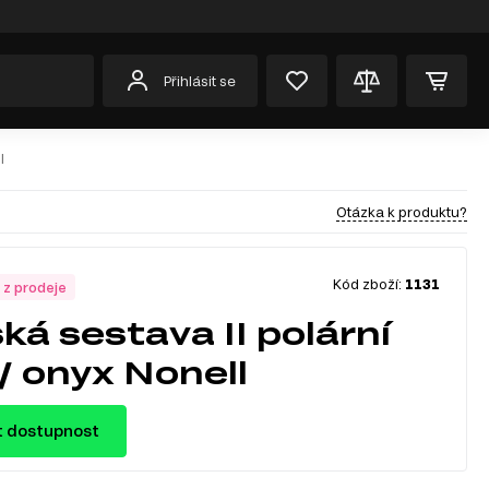
Přihlásit se
l
Otázka k produktu?
Kód zboží:
1131
 z prodeje
ká sestava II polární
 / onyx Nonell
t dostupnost