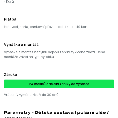
- Kurýr
Platba
Hotovost, karta, bankovní převod, dobírkou – 49 korun.
Vynáška a montáž
Vynáška a montáž nábytku nejsou zahrnuty v ceně zboží. Cena
montáže závisí na typu výrobku.
Záruka
24 ​​​​měsíců oficiální záruky od výrobce
Vrácení / výměna zboží do 30 dnů
Parametry - Dětská sestava I polární olše /