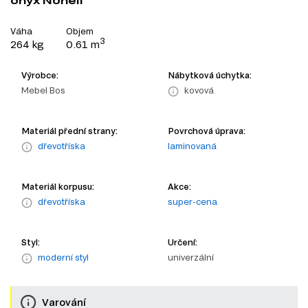
onyx Nonell
Váha
Objem
3
264 kg
0.61 m
Výrobce:
Nábytková úchytka:
Mebel Bos
kovová
Materiál přední strany:
Povrchová úprava:
dřevotříska
laminovaná
Materiál korpusu:
Akce:
dřevotříska
super-cena
Styl:
Určení:
moderní styl
univerzální
Varování