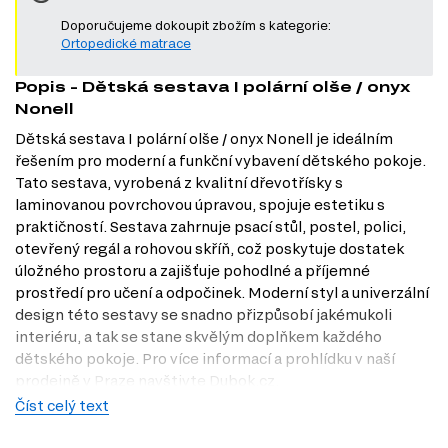
Doporučujeme dokoupit zbožím s kategorie:
Ortopedické matrace
Popis - Dětská sestava I polární olše / onyx
Nonell
Dětská sestava I polární olše / onyx Nonell je ideálním
řešením pro moderní a funkční vybavení dětského pokoje.
Tato sestava, vyrobená z kvalitní dřevotřísky s
laminovanou povrchovou úpravou, spojuje estetiku s
praktičností. Sestava zahrnuje psací stůl, postel, polici,
otevřený regál a rohovou skříň, což poskytuje dostatek
úložného prostoru a zajišťuje pohodlné a příjemné
prostředí pro učení a odpočinek. Moderní styl a univerzální
design této sestavy se snadno přizpůsobí jakémukoli
interiéru, a tak se stane skvělým doplňkem každého
dětského pokoje. Pro více informací a prohlídku v naší
prodejně v Praze navštivte Dubok.cz.
Číst celý text
Charakteristiky, vlastnosti a výhody