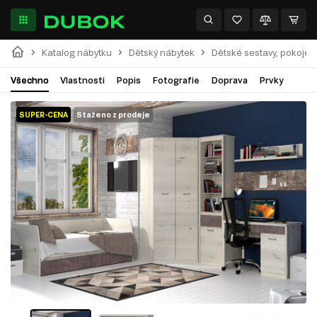
Katalog nábytku
Dětský nábytek
Dětské sestavy, pokoje
Všechno
Vlastnosti
Popis
Fotografie
Doprava
Prvky
SUPER-CENA
Staženo z prodeje