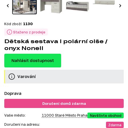
Kód zboží:
1130
Staženo z prodeje
Dětská sestava I polární olše /
onyx Nonell
Nahlásit dostupnost
Varování
Doprava
Doručení domů zdarma
Vaše město:
11000 Staré Město Praha
Navštivte obchod
Doručení na adresu:
Zdarma