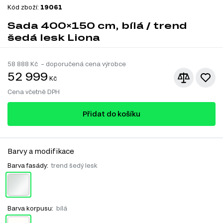
Kód zboží:
19061
Sada 400×150 cm, bílá / trend
šedá lesk Liona
58 888
Kč – doporučená cena výrobce
52 999
Kč
Cena včetně DPH
Přidat do košíku
Barvy a modifikace
Barva fasády:
trend šedý lesk
Barva korpusu:
bílá