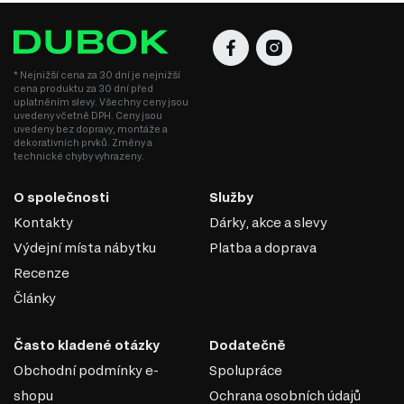
* Nejnižší cena za 30 dní je nejnižší
cena produktu za 30 dní před
uplatněním slevy. Všechny ceny jsou
uvedeny včetně DPH. Ceny jsou
uvedeny bez dopravy, montáže a
dekorativních prvků. Změny a
technické chyby vyhrazeny.
O společnosti
Služby
Kontakty
Dárky, akce a slevy
Výdejní místa nábytku
Platba a doprava
Recenze
Články
Často kladené otázky
Dodatečně
Obchodní podmínky e-
Spolupráce
shopu
Ochrana osobních údajů