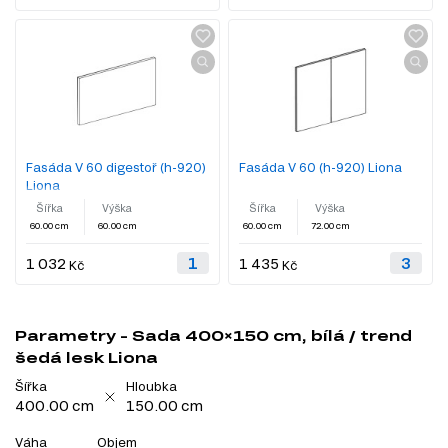
Fasáda V 60 digestoř (h-920)
Fasáda V 60 (h-920) Liona
Liona
Šířka
Výška
Šířka
Výška
60.00 cm
60.00 cm
60.00 cm
72.00 cm
1 032
1 435
Kč
Kč
Parametry - Sada 400×150 cm, bílá / trend
šedá lesk Liona
Šířka
Hloubka
400.00 cm
150.00 cm
Váha
Objem