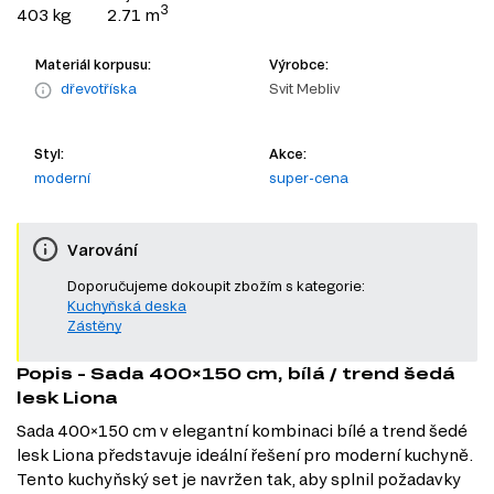
3
403 kg
2.71 m
Materiál korpusu:
Výrobce:
dřevotříska
Svit Mebliv
Styl:
Akce:
moderní
super-cena
Varování
Doporučujeme dokoupit zbožím s kategorie:
Kuchyňská deska
Zástěny
Popis - Sada 400×150 cm, bílá / trend šedá
lesk Liona
Sada 400×150 cm v elegantní kombinaci bílé a trend šedé
lesk Liona představuje ideální řešení pro moderní kuchyně.
Tento kuchyňský set je navržen tak, aby splnil požadavky