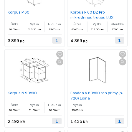
Korpus P 60
Korpus P 60 DZ Pro
mikrovlnnou troubu LUX
Šířka
Výška
Hloubka
Šířka
Výška
Hloubka
60.00 cm
213.20 cm
57.00 cm
60.00 cm
213.20 cm
57.00 cm
3 899
4 369
Kč
Kč
Korpus N 90x90
Fasáda V 60x60 roh přímý (h-
720) Liona
Šířka
Výška
Hloubka
Výška
90.00 cm
81.60 cm
90.00 cm
73.00 cm
2 492
1 435
Kč
Kč