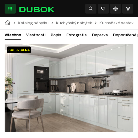
Katalog nábytku
Kuchyňský nábytek
Kuchyňské sestavy
Všechno
Vlastnosti
Popis
Fotografie
Doprava
Doporučené 
SUPER-CENA