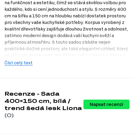
na funkčnost a estetiku, čímž se stává skvělou volbou pro
každého, kdo si cení jednoduchosti a stylu. S rozměry 400
cm na šířku a 150 cm na hloubku nabízí dostatek prostoru
pro všechny vaše kuchyňské potřeby. Korpus vyrobený z
kvalitní dřevotřísky zajišťuje dlouhou životnost a odolnost,
zatímco moderní design dodává vaší kuchyni svěží a
příjemnou atmosféru. S touto sadou získáte nejen
praktické úložné prostory, ale také elegantní vzhled, který
osvěží vaši domácnost. Navštivte naši prodejnu v Praze a
objevte, jak může tento set proměnit vaši kuchyni v místo,
Číst celý text
kde se budete rádi setkávat s rodinou a přáteli.
Dostupné modifikace produktu
Tento produkt nemá žádné dostupné modifikace.
Recenze - Sada
400×150 cm, bílá /
Charakteristiky, vlastnosti a výhody
Napsat recenzi
trend šedá lesk Liona
Velikost.
Sada má rozměry 400 cm na šířku a 150 cm na hloubku,
(0)
což zajišťuje dostatek prostoru pro vaření a přípravu jídel, aniž by
zabírala příliš místa v kuchyni.
Materiál korpusu.
Vyrobeno z dřevotřísky, která je známá svou
odolností a snadnou údržbou, což znamená, že se můžete těšit na