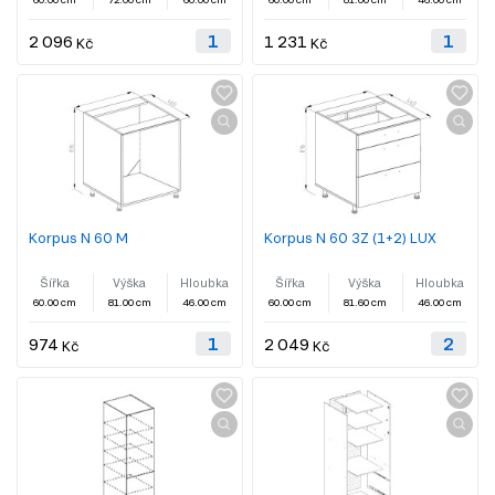
2 096
1 231
Kč
Kč
Korpus N 60 M
Korpus N 60 3Z (1+2) LUX
Šířka
Výška
Hloubka
Šířka
Výška
Hloubka
60.00 cm
81.00 cm
46.00 cm
60.00 cm
81.60 cm
46.00 cm
974
2 049
Kč
Kč